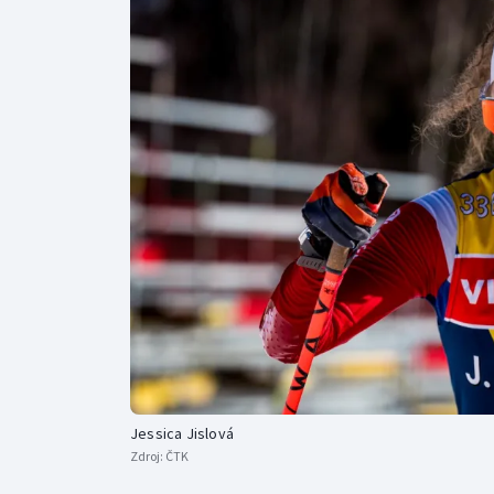
Curling
Dostihy
Florbal
Futsal
Golf
Gymnastika
Jessica Jislová
Zdroj:
ČTK