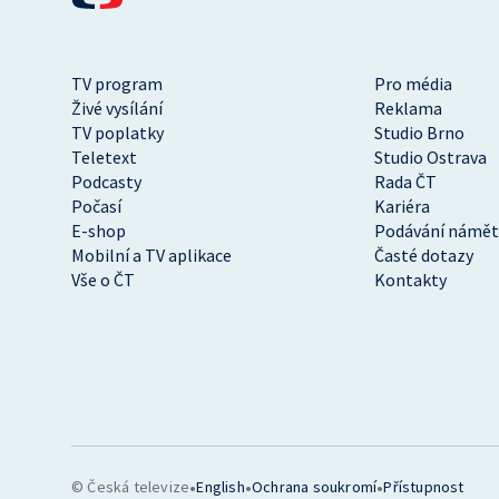
TV program
Pro média
Živé vysílání
Reklama
TV poplatky
Studio Brno
Teletext
Studio Ostrava
Podcasty
Rada ČT
Počasí
Kariéra
E-shop
Podávání námět
Mobilní a TV aplikace
Časté dotazy
Vše o ČT
Kontakty
•
•
•
© Česká televize
English
Ochrana soukromí
Přístupnost