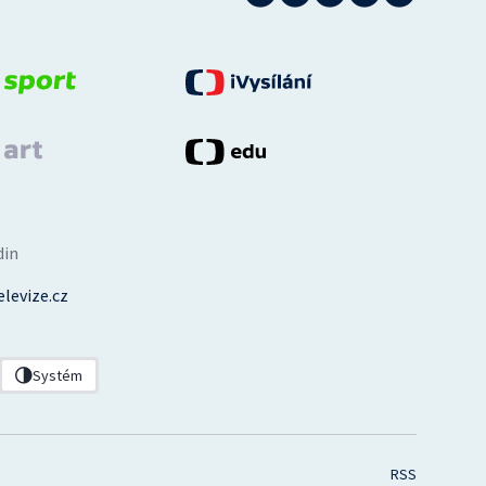
din
levize.cz
Systém
RSS