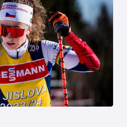
Moderní pětiboj
Triatlon
Motorsport
Veslování
Olympijské hry
Vodní slalom
Parasport
Volejbal
Plavání
Ostatní
Plážový volejbal