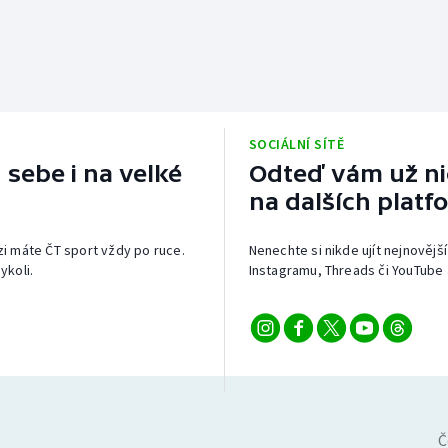
SOCIÁLNÍ SÍTĚ
 sebe i na velké
Odteď vám už nic
na dalších platf
izi máte ČT sport vždy po ruce.
Nenechte si nikde ujít nejnovější
ykoli.
Instagramu, Threads či YouTube 
Č