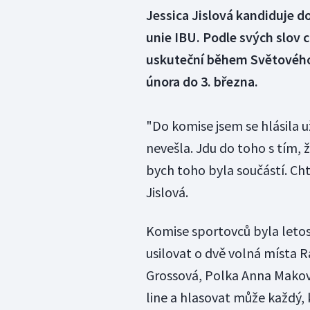
Jessica Jislová kandiduje 
unie IBU. Podle svých slov 
uskuteční během Světového 
února do 3. března.
"Do komise jsem se hlásila u
nevešla. Jdu do toho s tím, ž
bych toho byla součástí. Cht
Jislová.
Komise sportovců byla letos
usilovat o dvě volná místa 
Grossová, Polka Anna Maková
line a hlasovat může každý,