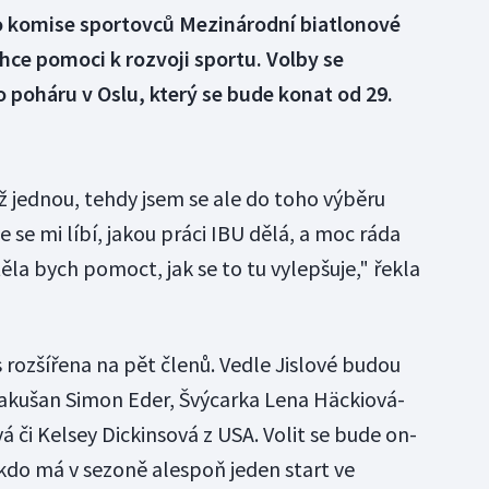
do komise sportovců Mezinárodní biatlonové
chce pomoci k rozvoji sportu. Volby se
poháru v Oslu, který se bude konat od 29.
ž jednou, tehdy jsem se ale do toho výběru
e se mi líbí, jakou práci IBU dělá, a moc ráda
ěla bych pomoct, jak se to tu vylepšuje," řekla
 rozšířena na pět členů. Vedle Jislové budou
Rakušan Simon Eder, Švýcarka Lena Häckiová-
 či Kelsey Dickinsová z USA. Volit se bude on-
 kdo má v sezoně alespoň jeden start ve