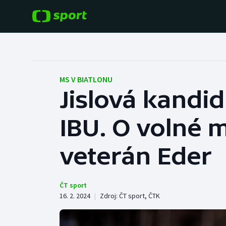
POPULÁRNÍ
DALŠÍ SPORTY
Fotbal
Americký fotbal
MS V BIATLONU
Jislová kandi
Hokej
Baseball a softbal
IBU. O volné m
Tenis
Basketbal
Atletika
veterán Eder
Biatlon
Cyklistika
Boby a skeleton
ČT sport
16. 2. 2024
|
Zdroj:
ČT sport
,
ČTK
Box