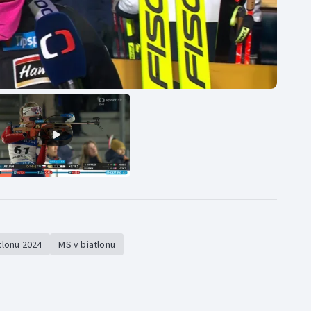
tlonu 2024
MS v biatlonu