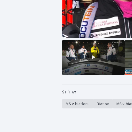
ŠTÍTKY
MS v biatlonu
Biatlon
MS v bia