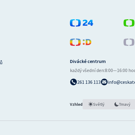
Divácké centrum
ů
každý všední den:
8:00—16:00 ho
261 136 113
info@ceskate
Vzhled
Světlý
Tmavý