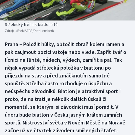
Baseball a softbal
Soutěže
Basketbal
Historické návraty
Střelecký trénink biatlonistů
Zdroj:
Isifa/MAFRA/Petr Lemberk
Biatlon
Aplikace ČT sport
Praha – Položit hůlky, obtočit zbraň kolem ramen a
Boby a skeleton
AZ kvíz
pak zaujmout pozici vstoje nebo vleže. Zapřít tvář o
lícnici na flintě, nádech, výdech, zamířit a pal. Tak
Box
nějak vypadá střelecká položka v biatlonu po
příjezdu na stav a před zmáčknutím samotné
Curling
spouště. Střelba často rozhoduje o úspěchu a
neúspěchu závodníků. Biatlon je atraktivní sport i
Dostihy
proto, že na trati je několik dalších úskalí či
Florbal
momentů, se kterými si závodníci musí poradit. V
únoru bude biatlon v Česku jasným králem zimních
Futsal
sportů. Mistrovství světa v Novém Městě na Moravě
začne už ve čtvrtek závodem smíšených štafet.
Golf