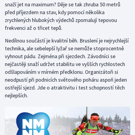
snaží jet na maximum? Děje se tak zhruba 50 metrů
před příjezdem na stav, kdy pomocí několika
zrychlených hlubokých výdechů zpomalují tepovou
frekvenci až o třicet tepů.
Nedílnou součástí je kvalitní běh. Bruslení je nejrychlejší
technika, ale sebelepší lyžař se nemůže stoprocentně
vyhnout pádu. Zejména při sjezdech. Závodníci se
nejčastěji snaží udržet stabilitu ve vyšších rychlostech
odšlapováním v mírném předklonu. Organizátoři si
neodpustí při podnicích světového poháru aspoň jeden
ostřejší sjezd. Jde o atraktivitu i test schopností těch
nejlepších.