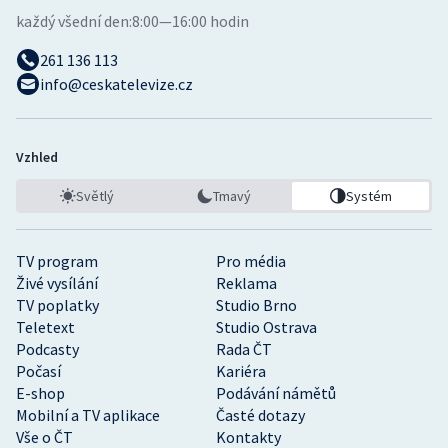
každý všední den:
8:00—16:00 hodin
261 136 113
info@ceskatelevize.cz
Vzhled
Světlý
Tmavý
Systém
TV program
Pro média
Živé vysílání
Reklama
TV poplatky
Studio Brno
Teletext
Studio Ostrava
Podcasty
Rada ČT
Počasí
Kariéra
E-shop
Podávání námětů
Mobilní a TV aplikace
Časté dotazy
Vše o ČT
Kontakty