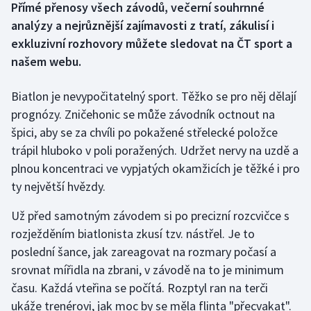
Přímé přenosy všech závodů, večerní souhrnné
analýzy a nejrůznější zajímavosti z tratí, zákulisí i
Gymnastika
exkluzivní rozhovory můžete sledovat na ČT sport a
našem webu.
Házená
Biatlon je nevypočitatelný sport. Těžko se pro něj dělají
Jezdectví
prognózy. Zničehonic se může závodník octnout na
špici, aby se za chvíli po pokažené střelecké položce
Judo
trápil hluboko v poli poražených. Udržet nervy na uzdě a
Krasobruslení
plnou koncentraci ve vypjatých okamžicích je těžké i pro
ty největší hvězdy.
Lezení
Už před samotným závodem si po precizní rozcvičce s
Lyže a snowboard
rozježděním biatlonista zkusí tzv. nástřel. Je to
poslední šance, jak zareagovat na rozmary počasí a
Moderní pětiboj
srovnat mířidla na zbrani, v závodě na to je minimum
času. Každá vteřina se počítá. Rozptyl ran na terči
Motorsport
ukáže trenérovi, jak moc by se měla flinta "přecvakat".