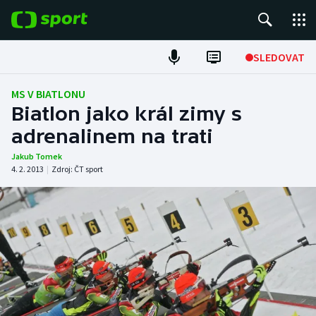
POPULÁRNÍ
SLEDOVAT
Fotbal
MS V BIATLONU
Biatlon jako král zimy s
Hokej
adrenalinem na trati
Tenis
Jakub Tomek
4. 2. 2013
|
Zdroj:
ČT sport
Atletika
Cyklistika
DALŠÍ SPORTY
Americký fotbal
NEPŘEHLÉDNĚTE