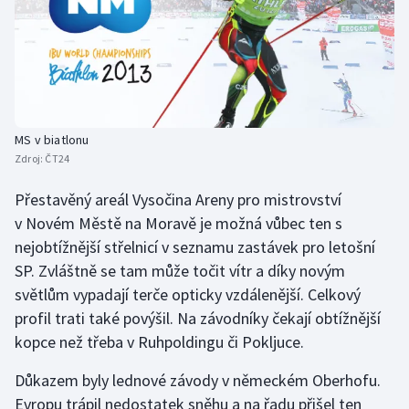
MS v biatlonu
Zdroj:
ČT24
Přestavěný areál Vysočina Areny pro mistrovství
v Novém Městě na Moravě je možná vůbec ten s
nejobtížnější střelnicí v seznamu zastávek pro letošní
SP. Zvláštně se tam může točit vítr a díky novým
světlům vypadají terče opticky vzdálenější. Celkový
profil trati také povýšil. Na závodníky čekají obtížnější
kopce než třeba v Ruhpoldingu či Pokljuce.
Důkazem byly lednové závody v německém Oberhofu.
Evropu trápil nedostatek sněhu a na řadu přišel ten