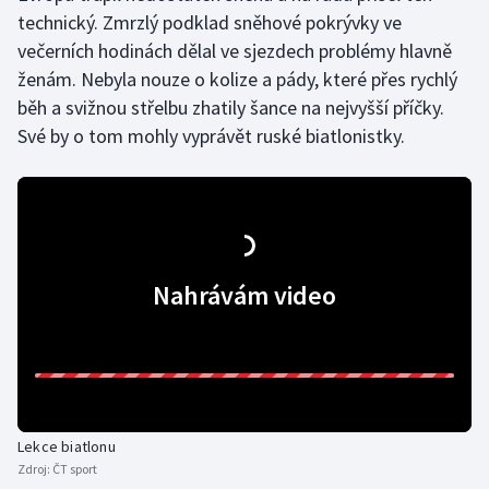
technický. Zmrzlý podklad sněhové pokrývky ve
večerních hodinách dělal ve sjezdech problémy hlavně
ženám. Nebyla nouze o kolize a pády, které přes rychlý
běh a svižnou střelbu zhatily šance na nejvyšší příčky.
Své by o tom mohly vyprávět ruské biatlonistky.
Nahrávám video
Lekce biatlonu
Zdroj:
ČT sport