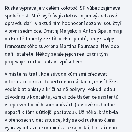
Ruská výprava je v celém kolotoči SP vůbec zajímavá
společnost. Muži vyčnívají a letos se jim výsledkově
opravdu daří. V aktuálním hodnocení sezony jsou čtyři
v první sedmičce. Dmitrij Malyško a Anton Šipulin mají
na kontě triumfy ze stíhaček i sprintů, tedy skalpy
francouzského suveréna Martina Fourcada. Navíc se
daří i štafetě. Někdy se ale jejich realizační tým
projevuje trochu "unfair" způsobem.
V místě na trati, kde závodníkům smí předávat
informace o rozestupech nebo náskoku, musí běžet
vedle biatlonisty a křičí na ně pokyny. Pokud jedou
závodníci v kontaktu, vzniká zde tlačenice asistentů
v reprezentačních kombinézách (Rusové rozhodně
nepatří k těm s útlejší postavou). Už několikrát byla
v přenosech vidět situace, kdy se od ruského člena
výpravy odrazila kombinéza ukrajinská, finská nebo