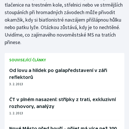
tlačenice na trestném kole, střelnici nebo ve strmějších
stoupáních při hromadných závodech může přivodit
okamžik, kdy si biatlonistré navzájem přišlápnou hůlku
nebo patku lyže. Otázkou zůstává, kdy je to nechtěné.
Uvidíme, co zajímavého novoměstské MS na tratích
přinese.
SOUVISEJÍCÍ ČLÁNKY
Od lovu a hlídek po galapředstavení v záři
reflektorů
3. 2. 2013
ČT v plném nasazení: střípky z trati, exkluzivní
rozhovory, analýzy
1. 2. 2013
Nové Město před bouří – přijet má více než 300