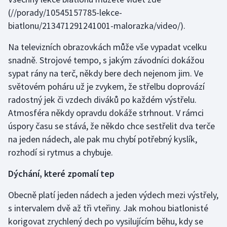
Stolní tenis
(//porady/10545157785-lekce-
biatlonu/213471291241001-malorazka/video/).
Triatlon
Na televizních obrazovkách může vše vypadat vcelku
Veslování
snadně. Strojové tempo, s jakým závodníci dokážou
sypat rány na terč, někdy bere dech nejenom jim. Ve
Vodní slalom
světovém poháru už je zvykem, že střelbu doprovází
radostný jek či vzdech diváků po každém výstřelu.
Volejbal
Atmosféra někdy opravdu dokáže strhnout. V rámci
úspory času se stává, že někdo chce sestřelit dva terče
Ostatní
na jeden nádech, ale pak mu chybí potřebný kyslík,
rozhodí si rytmus a chybuje.
Dýchání, které zpomalí tep
Obecně platí jeden nádech a jeden výdech mezi výstřely,
s intervalem dvě až tři vteřiny. Jak mohou biatlonisté
korigovat zrychlený dech po vysilujícím běhu, kdy se