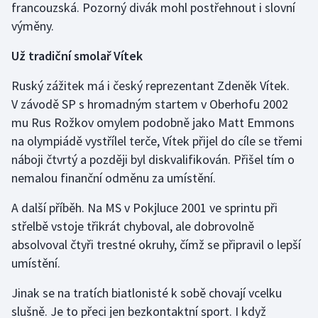
francouzská. Pozorný divák mohl postřehnout i slovní
výměny.
Už tradiční smolař Vítek
Ruský zážitek má i český reprezentant Zdeněk Vítek.
V závodě SP s hromadným startem v Oberhofu 2002
mu Rus Rožkov omylem podobně jako Matt Emmons
na olympiádě vystřílel terče, Vítek přijel do cíle se třemi
náboji čtvrtý a později byl diskvalifikován. Přišel tím o
nemalou finanční odměnu za umístění.
A další příběh. Na MS v Pokjluce 2001 ve sprintu při
střelbě vstoje třikrát chyboval, ale dobrovolně
absolvoval čtyři trestné okruhy, čímž se připravil o lepší
umístění.
Jinak se na tratích biatlonisté k sobě chovají vcelku
slušně. Je to přeci jen bezkontaktní sport. I když