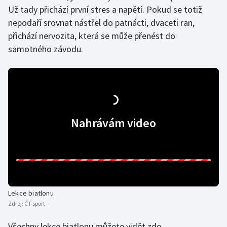
Už tady přichází první stres a napětí. Pokud se totiž
Olympijské hry
nepodaří srovnat nástřel do patnácti, dvaceti ran,
přichází nervozita, která se může přenést do
Parasport
samotného závodu.
Plavání
Plážový volejbal
Ragby
Nahrávám video
Rychlobruslení
Rychlostní kanoistika
Short track
Lekce biatlonu
Zdroj:
ČT sport
Sportovní střelba
Všechny lekce biatlonu můžete vidět
zde