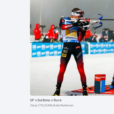
Curling
Dostihy
Florbal
Futsal
Golf
Gymnastika
SP v biatlonu v Ruce
Zdroj:
ČTK/ZUMA/Kalle Parkkinen