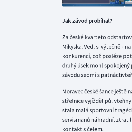
Jak závod probíhal?
Za české kvarteto odstartov
Mikyska. Vedl si výtečně - na
konkurencí, což posléze potvr
druhý úsek mohl spokojený př
závodu sedmí s patnáctivteř
Moravec české šance ještě na
střelnice vyjížděl půl vteř
stala malá sportovní tragédi
servismanů náhradní, ztratil
kontakt s čelem.