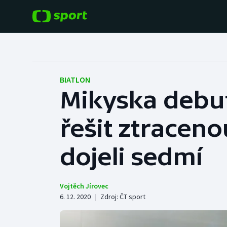
POPULÁRNÍ
DALŠÍ SPORTY
Fotbal
Americký fotbal
BIATLON
Mikyska debut
Hokej
Baseball a softbal
řešit ztraceno
Tenis
Basketbal
Atletika
dojeli sedmí
Biatlon
Cyklistika
Boby a skeleton
Vojtěch Jírovec
6. 12. 2020
|
Zdroj:
ČT sport
Box