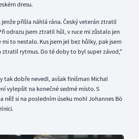
eském dresu.
, jenže přišla náhlá rána. Český veterán ztratil
ři odrazu jsem ztratil hůl, v ruce mi zůstalo jen
se mi to nestalo. Kus jsem jel bez hůlky, pak jsem
 ztratil rytmus. Do té doby to byl super závod,"
ky tak dobře nevedl, avšak finišman Michal
ní vylepšit na konečné sedmé místo. S
za něž si na posledním úseku mohl Johannes Bö
lnici.