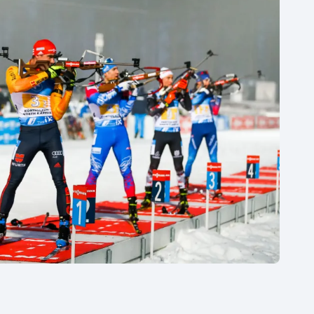
Moderní pětiboj
Triatlon
Motorsport
Veslování
Olympijské hry
Vodní slalom
Parasport
Volejbal
Plavání
Ostatní
Plážový volejbal