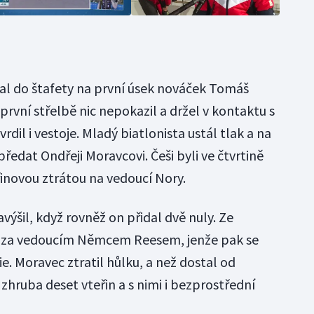
al do štafety na první úsek nováček Tomáš
 první střelbě nic nepokazil a držel v kontaktu s
dil i vestoje. Mladý biatlonista ustál tlak a na
edat Ondřeji Moravcovi. Češi byli ve čtvrtině
inovou ztrátou na vedoucí Nory.
výšil, když rovněž on přidal dvě nuly. Ze
iny za vedoucím Němcem Reesem, jenže pak se
e. Moravec ztratil hůlku, a než dostal od
 zhruba deset vteřin a s nimi i bezprostřední