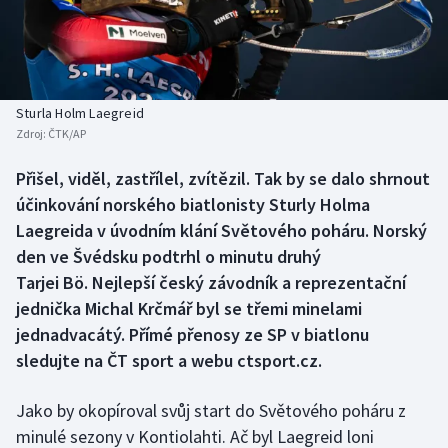
Baseball a softbal
Soutěže
Basketbal
Historické návraty
Biatlon
Aplikace ČT sport
Sturla Holm Laegreid
Zdroj:
ČTK/AP
Boby a skeleton
AZ kvíz
Přišel, viděl, zastřílel, zvítězil. Tak by se dalo shrnout
účinkování norského biatlonisty Sturly Holma
Box
Laegreida v úvodním klání Světového poháru. Norský
Curling
den ve Švédsku podtrhl o minutu druhý
Tarjei Bö. Nejlepší český závodník a reprezentační
Dostihy
jednička Michal Krčmář byl se třemi minelami
jednadvacátý. Přímé přenosy ze SP v biatlonu
Florbal
sledujte na ČT sport a webu ctsport.cz.
Futsal
Jako by okopíroval svůj start do Světového poháru z
minulé sezony v Kontiolahti. Ač byl Laegreid loni
Golf