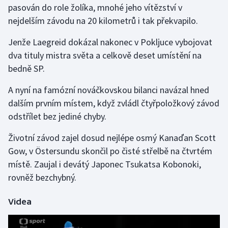
pasován do role žolíka, mnohé jeho vítězství v
nejdelším závodu na 20 kilometrů i tak překvapilo.
Gymnastika
Jenže Laegreid dokázal nakonec v Pokljuce vybojovat
Házená
dva tituly mistra světa a celkově deset umístění na
bedně SP.
Jezdectví
A nyní na famózní nováčkovskou bilanci navázal hned
Judo
dalším prvním místem, když zvládl čtyřpoložkový závod
odstřílet bez jediné chyby.
Krasobruslení
Životní závod zajel dosud nejlépe osmý Kanaďan Scott
Lezení
Gow, v Östersundu skončil po čisté střelbě na čtvrtém
místě. Zaujal i devátý Japonec Tsukatsa Kobonoki,
Lyže a snowboard
rovněž bezchybný.
Moderní pětiboj
Videa
Motorsport