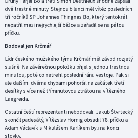
Druhý Tarjei Bö a třetí Simon Desthieux shodně zapsali
Stolní tenis
dvě trestné minuty. Stejnou bilanci měl vítěz posledních
tří ročníků SP Johannes Thingnes Bö, který tentokrát
Triatlon
nepatřil mezi nejrychlejší běžce a zařadil se na pátou
příčku.
Veslování
Bodoval jen Krčmář
Vodní slalom
Lídr českého mužského týmu Krčmář měl závod rozjetý
Volejbal
slušně. Na závěrečnou položku přijel s jednou trestnou
minutou, poté co netrefil poslední ránu vestoje. Pak si
Ostatní
ale dalšími dvěma chybami pohoršil na začátek třetí
desítky s více než tříminutovou ztrátou na vítězného
Laegreida.
Ostatní čeští reprezentanti nebodovali. Jakub Štvrtecký
skončil padesátý, Vítězslav Hornig obsadil 78. příčku a
Adam Václavík s Mikulášem Karlíkem byli na konci
stovky.