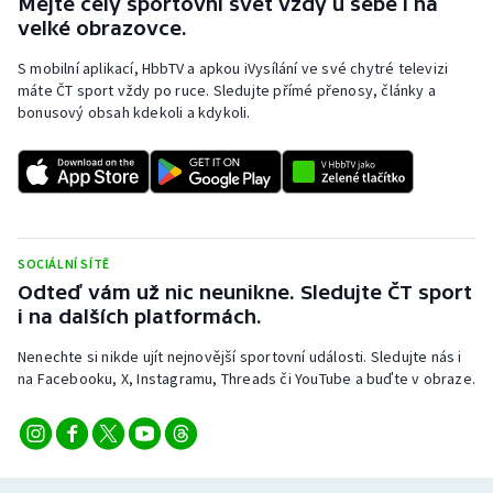
Mějte celý sportovní svět vždy u sebe i na
velké obrazovce.
S mobilní aplikací, HbbTV a apkou iVysílání ve své chytré televizi
máte ČT sport vždy po ruce. Sledujte přímé přenosy, články a
bonusový obsah kdekoli a kdykoli.
SOCIÁLNÍ SÍTĚ
Odteď vám už nic neunikne. Sledujte ČT sport
i na dalších platformách.
Nenechte si nikde ujít nejnovější sportovní události. Sledujte nás i
na Facebooku, X, Instagramu, Threads či YouTube a buďte v obraze.