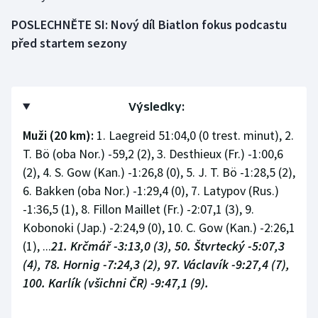
POSLECHNĚTE SI: Nový díl Biatlon fokus podcastu
před startem sezony
Výsledky:
Muži (20 km):
1. Laegreid 51:04,0 (0 trest. minut), 2.
T. Bö (oba Nor.) -59,2 (2), 3. Desthieux (Fr.) -1:00,6
(2), 4. S. Gow (Kan.) -1:26,8 (0), 5. J. T. Bö -1:28,5 (2),
6. Bakken (oba Nor.) -1:29,4 (0), 7. Latypov (Rus.)
-1:36,5 (1), 8. Fillon Maillet (Fr.) -2:07,1 (3), 9.
Kobonoki (Jap.) -2:24,9 (0), 10. C. Gow (Kan.) -2:26,1
(1), ...
21. Krčmář -3:13,0 (3), 50. Štvrtecký -5:07,3
(4), 78. Hornig -7:24,3 (2), 97. Václavík -9:27,4 (7),
100. Karlík (všichni ČR) -9:47,1 (9).