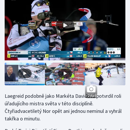
Olympijské hry
Parasport
Plavání
Plážový volejbal
Ragby
Rychlobruslení
Rychlostní kanoistika
Laegreid podobně jako Markéta Davidová potvrdil roli
+ 2 další
úřadujícího mistra světa v této disciplíně.
Short track
Čtyřiadvacetiletý Nor opět ani jednou neminul a vyhrál
takřka o minutu.
Sportovní střelba