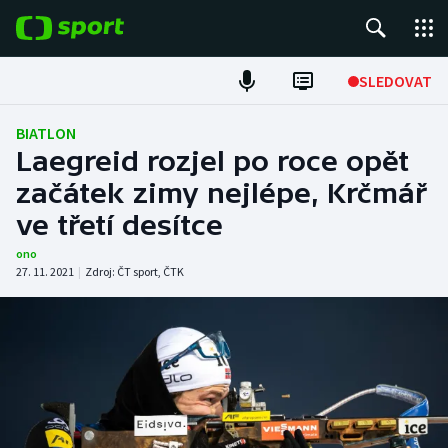
POPULÁRNÍ
SLEDOVAT
Fotbal
BIATLON
Laegreid rozjel po roce opět
Hokej
začátek zimy nejlépe, Krčmář
ve třetí desítce
Tenis
ono
Atletika
27. 11. 2021
|
Zdroj:
ČT sport
,
ČTK
Cyklistika
DALŠÍ SPORTY
Americký fotbal
NEPŘEHLÉDNĚTE