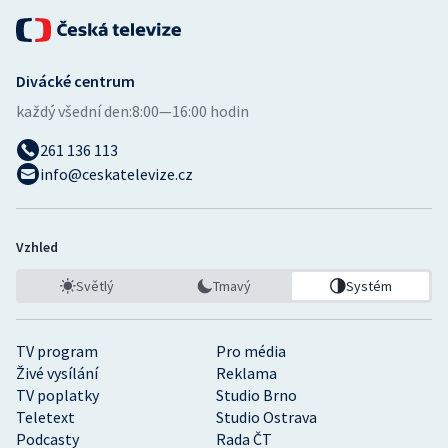
Divácké centrum
každý všední den:
8:00—16:00 hodin
261 136 113
info@ceskatelevize.cz
Vzhled
Světlý
Tmavý
Systém
TV program
Pro média
Živé vysílání
Reklama
TV poplatky
Studio Brno
Teletext
Studio Ostrava
Podcasty
Rada ČT