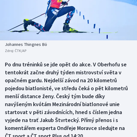
Baseball a softbal
Soutěže
Basketbal
Historické návraty
Biatlon
Aplikace ČT sport
Johannes Thingnes Bö
Boby a skeleton
AZ kvíz
Zdroj:
ČTK/AP
Box
Po dnu tréninků se jde opět do akce. V Oberhofu se
tentokrát začne druhý týden mistrovství světa v
Curling
opačném gardu. Nejdelší závod na 20 kilometrů
pojedou biatlonisté, ve středu čeká o pět kilometrů
Dostihy
menší distance ženy. Český tým bude díky
navýšeným kvótám Mezinárodní biatlonové unie
Florbal
startovat v pěti závodnících, hned s číslem jedna
vyjede na trať Jakub Štvrtecký. Přímý přenos i s
Futsal
komentářem experta Ondřeje Moravce sledujte na
ČT sport a ČT sport Plus od 14:20.
Golf