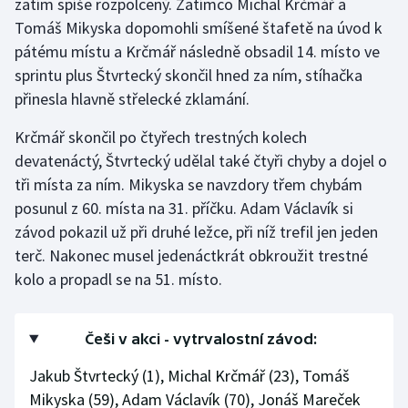
zatím spíše rozpolcený. Zatímco Michal Krčmář a
Tomáš Mikyska dopomohli smíšené štafetě na úvod k
Olympijské hry
pátému místu a Krčmář následně obsadil 14. místo ve
Parasport
sprintu plus Štvrtecký skončil hned za ním, stíhačka
přinesla hlavně střelecké zklamání.
Plavání
Krčmář skončil po čtyřech trestných kolech
Plážový volejbal
devatenáctý, Štvrtecký udělal také čtyři chyby a dojel o
tři místa za ním. Mikyska se navzdory třem chybám
Ragby
posunul z 60. místa na 31. příčku. Adam Václavík si
závod pokazil už při druhé ležce, při níž trefil jen jeden
Rychlobruslení
terč. Nakonec musel jedenáctkrát obkroužit trestné
kolo a propadl se na 51. místo.
Rychlostní kanoistika
Short track
Češi v akci - vytrvalostní závod:
Jakub Štvrtecký (1), Michal Krčmář (23), Tomáš
Sportovní střelba
Mikyska (59), Adam Václavík (70), Jonáš Mareček