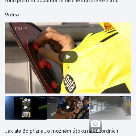
toho předtím dopomohl smíšené štafetě ke zlatu.
Videa
Jak ale Bö přiznal, o možném útoku na rekordních
+ 3 další