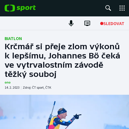
POPULÁRNÍ
SLEDOVAT
Fotbal
BIATLON
Krčmář si přeje zlom výkonů
Hokej
k lepšímu, Johannes Bö čeká
ve vytrvalostním závodě
Tenis
těžký souboj
Atletika
ono
14. 2. 2023
|
Zdroj:
ČT sport
,
ČTK
Cyklistika
DALŠÍ SPORTY
Americký fotbal
NEPŘEHLÉDNĚTE