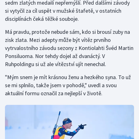
sedm zlatých medailí nepřemýšlí. Před dalšími závody
si vytyčil za cíl uspět v mužské štafetě, v ostatních
disciplínách čeká těžké souboje.
Má pravdu, protože nebude sám, kdo si brousí zuby na
zisk zlata. Mezi adepty může být vítěz prvního
vytrvalostního závodu sezony z Kontiolahti Švéd Martin
Ponsiluoma. Nor tehdy dojel až dvanáctý. V
Ruhpoldingu si už ale vítězství ujít nenechal.
"Mým snem je mít krásnou ženu a hezkého syna. To už
se mi splnilo, takže jsem v pohodě," uvedl a svou
aktuální formu označil za nejlepší v životě.