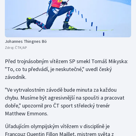
Johannes Thingnes Bö
Zdroj:
ČTK/AP
Před trojnásobným vítězem SP smekl Tomáš Mikyska:
"To, co tu předvádí, je neskutečné," uvedl český
závodník.
"Ve vytrvalostním závodě bude minuta za každou
chybu. Musíme být agresivnější na spoušti a pracovat
dobře," upozornil pro ČT sport střelecký trenér
Matthew Emmons.
Úřadujícím olympijským vítězem v disciplíně je
Francouz Quentin Fillon Maillet, mistrem světa z