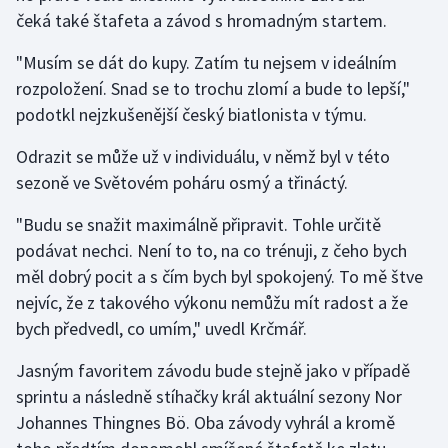
čeká také štafeta a závod s hromadným startem.
"Musím se dát do kupy. Zatím tu nejsem v ideálním
rozpoložení. Snad se to trochu zlomí a bude to lepší,"
podotkl nejzkušenější český biatlonista v týmu.
Odrazit se může už v individuálu, v němž byl v této
sezoně ve Světovém poháru osmý a třináctý.
"Budu se snažit maximálně připravit. Tohle určitě
podávat nechci. Není to to, na co trénuji, z čeho bych
měl dobrý pocit a s čím bych byl spokojený. To mě štve
nejvíc, že z takového výkonu nemůžu mít radost a že
bych předvedl, co umím," uvedl Krčmář.
Jasným favoritem závodu bude stejně jako v případě
sprintu a následně stíhačky král aktuální sezony Nor
Johannes Thingnes Bö. Oba závody vyhrál a kromě