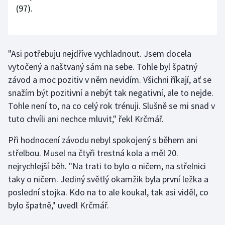
Stolní tenis
(97).
Triatlon
"Asi potřebuju nejdříve vychladnout. Jsem docela
Veslování
vytočený a naštvaný sám na sebe. Tohle byl špatný
závod a moc pozitiv v něm nevidím. Všichni říkají, ať se
Vodní slalom
snažím být pozitivní a nebýt tak negativní, ale to nejde.
Volejbal
Tohle není to, na co celý rok trénuji. Slušně se mi snad v
tuto chvíli ani nechce mluvit," řekl Krčmář.
Ostatní
Při hodnocení závodu nebyl spokojený s během ani
střelbou. Musel na čtyři trestná kola a měl 20.
nejrychlejší běh. "Na trati to bylo o ničem, na střelnici
taky o ničem. Jediný světlý okamžik byla první ležka a
poslední stojka. Kdo na to ale koukal, tak asi viděl, co
bylo špatně," uvedl Krčmář.