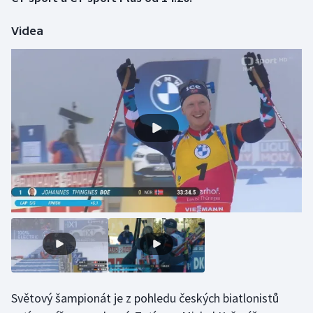
Videa
Gymnastika
Házená
Jezdectví
Judo
Krasobruslení
Lezení
Lyže a snowboard
Moderní pětiboj
Světový šampionát je z pohledu českých biatlonistů
Motorsport