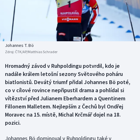
Baseball a softbal
Soutěže
Basketbal
Historické návraty
Biatlon
Aplikace ČT sport
Johannes T. Bö
Boby a skeleton
AZ kvíz
Zdroj:
ČTK/AP/Matthias Schrader
Box
Hromadný závod v Ruhpoldingu potvrdil, kdo je
nadále králem letošní sezony Světového poháru
Curling
biatlonistů. Devátý triumf přidal Johannes Bö poté,
co v cílové rovince nepřipustil drama a pohlídal si
Dostihy
vítězství před Julianem Eberhardem a Quentinem
Fillonem Malletem. Nejlepším z Čechů byl Ondřej
Florbal
Moravec na 15. místě, Michal Krčmář dojel na 18.
pozici.
Futsal
Johannes Bö dominoval v Ruhpoldingu také v
Golf