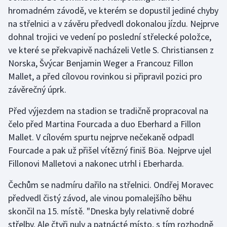
hromadném závodě, ve kterém se dopustil jediné chyby
na střelnici a v závěru předvedl dokonalou jízdu. Nejprve
Gymnastika
dohnal trojici ve vedení po poslední střelecké položce,
Házená
ve které se překvapivě nacházeli Vetle S. Christiansen z
Norska, Švýcar Benjamin Weger a Francouz Fillon
Jezdectví
Mallet, a před cílovou rovinkou si připravil pozici pro
závěrečný úprk.
Judo
Před výjezdem na stadion se tradičně propracoval na
Krasobruslení
čelo před Martina Fourcada a duo Eberhard a Fillon
Mallet. V cílovém spurtu nejprve nečekaně odpadl
Lezení
Fourcade a pak už přišel vítězný finiš Böa. Nejprve ujel
Fillonovi Malletovi a nakonec utrhl i Eberharda.
Lyže a snowboard
Čechům se nadmíru dařilo na střelnici. Ondřej Moravec
Moderní pětiboj
předvedl čistý závod, ale vinou pomalejšího běhu
skončil na 15. místě. "Dneska byly relativně dobré
Motorsport
střelby. Ale čtyři nuly a patnácté místo, s tím rozhodně