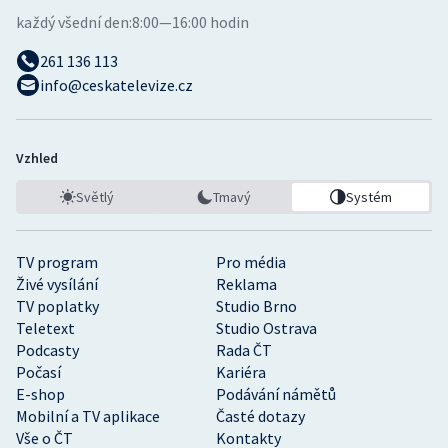
každý všední den:
8:00—16:00 hodin
261 136 113
info@ceskatelevize.cz
Vzhled
Světlý
Tmavý
Systém
TV program
Pro média
Živé vysílání
Reklama
TV poplatky
Studio Brno
Teletext
Studio Ostrava
Podcasty
Rada ČT
Počasí
Kariéra
E-shop
Podávání námětů
Mobilní a TV aplikace
Časté dotazy
Vše o ČT
Kontakty