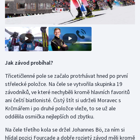
Stolní tenis
Triatlon
Veslování
Vodní slalom
Jak závod probíhal?
Volejbal
Třicetičlenné pole se začalo protrhávat hned po první
Ostatní
střelecké položce. Na čele se vytvořila skupinka 19
závodníků, ve které nechyběli kromě hlavních favoritů
ani čeští biatlonisté. Čistý štít si udrželi Moravec s
Krčmářem i po druhé položce vleže, to se už ale
oddělila osmička nejlepších od zbytku.
Na čele třetího kola se držel Johannes Bö, za ním si
hlídal pozici Fourcade a dobře rozjetý závod měli kromě