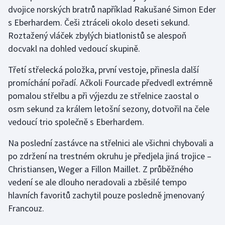
dvojice norských bratrů například Rakušané Simon Eder
s Eberhardem. Češi ztráceli okolo deseti sekund.
Roztažený vláček zbylých biatlonistů se alespoň
docvakl na dohled vedoucí skupině.
Třetí střelecká položka, první vestoje, přinesla další
promíchání pořadí. Ačkoli Fourcade předvedl extrémně
pomalou střelbu a při výjezdu ze střelnice zaostal o
osm sekund za králem letošní sezony, dotvořil na čele
vedoucí trio společně s Eberhardem.
Na poslední zastávce na střelnici ale všichni chybovali a
po zdržení na trestném okruhu je předjela jiná trojice –
Christiansen, Weger a Fillon Maillet. Z průběžného
vedení se ale dlouho neradovali a zběsilé tempo
hlavních favoritů zachytil pouze posledně jmenovaný
Francouz.