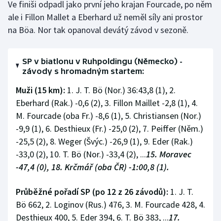
Ve finiši odpadl jako první jeho krajan Fourcade, po něm
ale i Fillon Mallet a Eberhard už neměl síly ani prostor
na Böa. Nor tak opanoval devátý závod v sezoně.
SP v biatlonu v Ruhpoldingu (Německo) -
závody s hromadným startem:
Muži (15 km):
1. J. T. Bö (Nor.) 36:43,8 (1), 2.
Eberhard (Rak.) -0,6 (2), 3. Fillon Maillet -2,8 (1), 4.
M. Fourcade (oba Fr.) -8,6 (1), 5. Christiansen (Nor.)
-9,9 (1), 6. Desthieux (Fr.) -25,0 (2), 7. Peiffer (Něm.)
-25,5 (2), 8. Weger (Švýc.) -26,9 (1), 9. Eder (Rak.)
-33,0 (2), 10. T. Bö (Nor.) -33,4 (2), ...
15. Moravec
-47,4 (0), 18. Krčmář (oba ČR) -1:00,8 (1).
Průběžné pořadí SP (po 12 z 26 závodů):
1. J. T.
Bö 662, 2. Loginov (Rus.) 476, 3. M. Fourcade 428, 4.
Desthieux 400, 5. Eder 394, 6. T. Bö 383, ...
17.