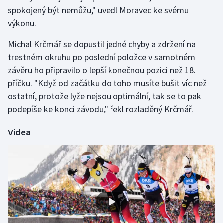
spokojený být nemůžu," uvedl Moravec ke svému
Olympijské hry
výkonu.
Parasport
Michal Krčmář se dopustil jedné chyby a zdržení na
trestném okruhu po poslední položce v samotném
Plavání
závěru ho připravilo o lepší konečnou pozici než 18.
příčku. "Když od začátku do toho musíte bušit víc než
Plážový volejbal
ostatní, protože lyže nejsou optimální, tak se to pak
podepíše ke konci závodu," řekl rozladěný Krčmář.
Ragby
Videa
Rychlobruslení
Rychlostní kanoistika
Short track
Sportovní střelba