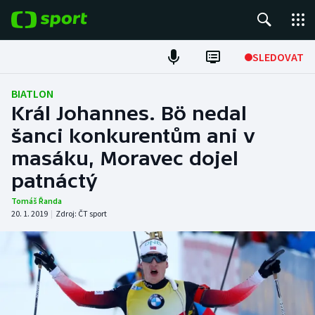
POPULÁRNÍ
SLEDOVAT
Fotbal
BIATLON
Král Johannes. Bö nedal
Hokej
šanci konkurentům ani v
masáku, Moravec dojel
Tenis
patnáctý
Atletika
Tomáš Řanda
20. 1. 2019
|
Zdroj:
ČT sport
Cyklistika
DALŠÍ SPORTY
Americký fotbal
NEPŘEHLÉDNĚTE