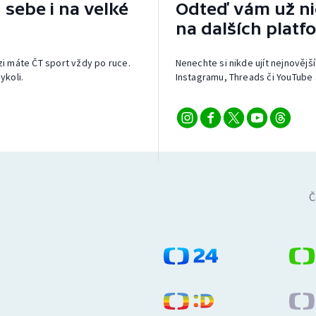
 sebe i na velké
Odteď vám už nic
na dalších platf
izi máte ČT sport vždy po ruce.
Nenechte si nikde ujít nejnovější
ykoli.
Instagramu, Threads či YouTube 
Č