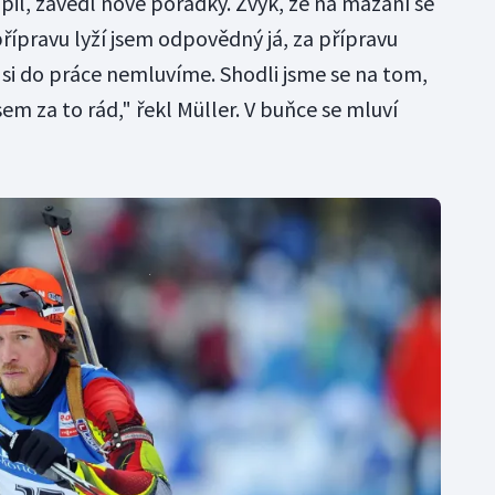
pil, zavedl nové pořádky. Zvyk, že na mazání se
a přípravu lyží jsem odpovědný já, za přípravu
 si do práce nemluvíme. Shodli jsme se na tom,
jsem za to rád," řekl Müller. V buňce se mluví