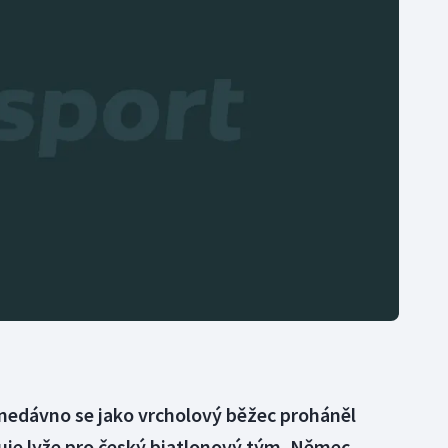
Moderní pětiboj
Triatlon
Motorsport
Veslování
Olympijské hry
Vodní slalom
Parasport
Volejbal
Plavání
Ostatní
Plážový volejbal
 nedávno se jako vrcholový běžec proháněl
avuje lyže pro český biatlonový tým. Němec