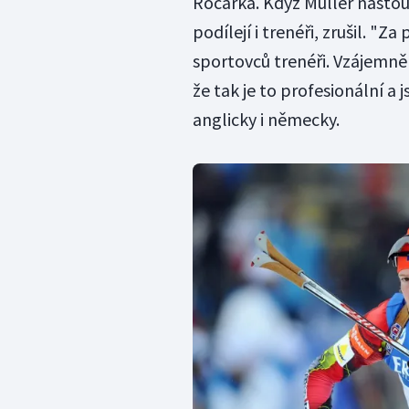
Ročárka. Když Müller nastou
podílejí i trenéři, zrušil. "Z
sportovců trenéři. Vzájemně
že tak je to profesionální a 
anglicky i německy.