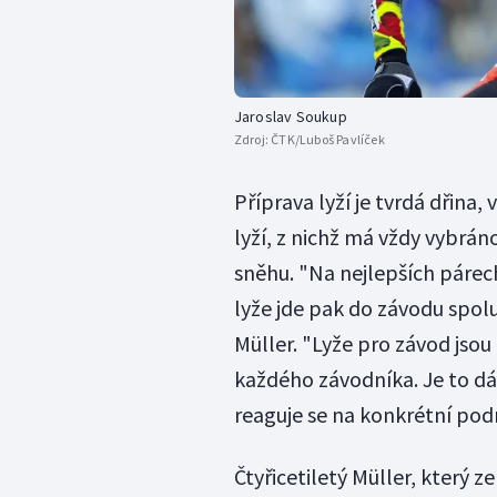
Jaroslav Soukup
Zdroj:
ČTK/Luboš Pavlíček
Příprava lyží je tvrdá dřina
lyží, z nichž má vždy vybrán
sněhu. "Na nejlepších párech
lyže jde pak do závodu spolu
Müller. "Lyže pro závod jso
každého závodníka. Je to dán
reaguje se na konkrétní pod
Čtyřicetiletý Müller, který z