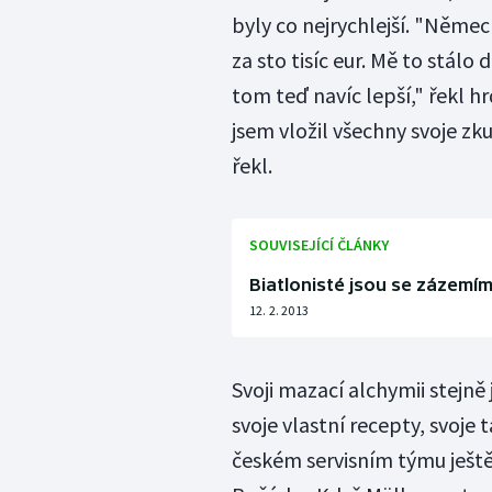
byly co nejrychlejší. "Něme
za sto tisíc eur. Mě to stálo
tom teď navíc lepší," řekl hr
jsem vložil všechny svoje zk
řekl.
SOUVISEJÍCÍ ČLÁNKY
Biatlonisté jsou se zázemí
12. 2. 2013
Svoji mazací alchymii stejn
svoje vlastní recepty, svoje 
českém servisním týmu ještě