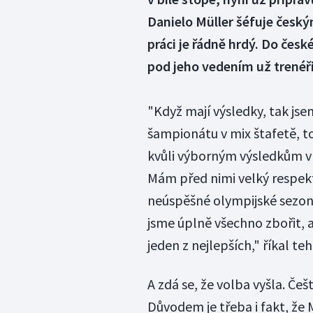
Danielo Müller šéfuje čes
práci je řádně hrdý. Do čes
pod jeho vedením už trenéři
"Když mají výsledky, tak jse
šampionátu v mix štafetě, t
kvůli výborným výsledkům v s
Mám před nimi velký respekt,
neúspěšné olympijské sezon
jsme úplně všechno zbořit, 
jeden z nejlepších," říkal t
A zdá se, že volba vyšla. Češt
Důvodem je třeba i fakt, že 