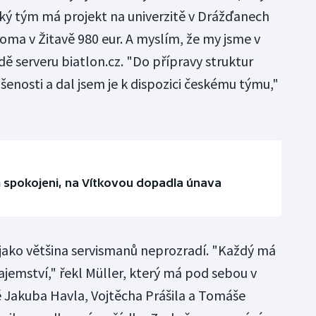
cký tým má projekt na univerzitě v Drážďanech
 doma v Žitavě 980 eur. A myslím, že my jsme v
dě serveru biatlon.cz. "Do přípravy struktur
ušenosti a dal jsem je k dispozici českému týmu,"
m spokojeni, na Vítkovou dopadla únava
ě jako většina servismanů neprozradí. "Každý má
tajemství," řekl Müller, který má pod sebou v
 Jakuba Havla, Vojtěcha Prášila a Tomáše