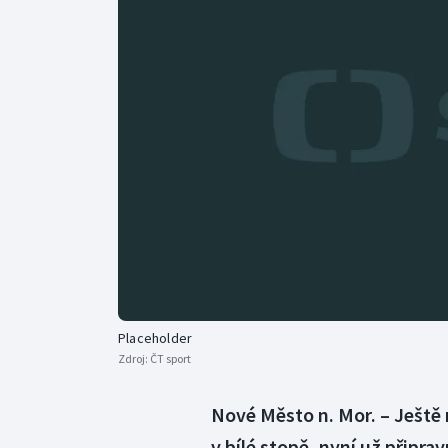
Curling
Dostihy
Florbal
Futsal
Golf
Gymnastika
Placeholder
Zdroj:
ČT sport
Nové Město n. Mor. – Ještě
v bílé stopě, nyní už připr