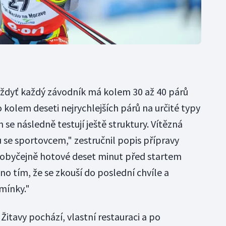
, vždyť každý závodník má kolem 30 až 40 párů
o kolem deseti nejrychlejších párů na určité typy
 se následně testují ještě struktury. Vítězná
 se sportovcem," zestručnil popis přípravy
u obyčejně hotové deset minut před startem
o tím, že se zkouší do poslední chvíle a
mínky."
e Žitavy pochází, vlastní restauraci a po