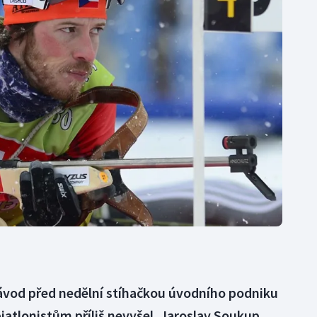
Moderní pětiboj
Triatlon
Motorsport
Veslování
Olympijské hry
Vodní slalom
Parasport
Volejbal
Plavání
Ostatní
Plážový volejbal
ávod před nedělní stíhačkou úvodního podniku
atlonistům příliš nevyšel. Jaroslav Soukup