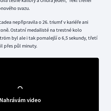
va těsné kalibry a Ondra jeden," řekl trenér
onového svazu.
adea nepřipravila o 26. triumf v kariéře ani
ezoně. Ostatní medailisté na trestné kolo
tröm byl ale i tak pomalejší o 6,5 sekundy, třetí
l přes půl minuty.
Nahrávám video