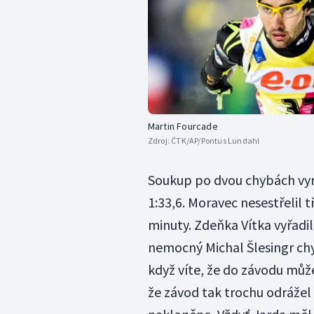
Martin Fourcade
Zdroj:
ČTK/AP/Pontus Lundahl
Soukup po dvou chybách vyr
1:33,6. Moravec nesestřelil t
minuty. Zdeňka Vítka vyřadil
nemocný Michal Šlesingr chyb
když víte, že do závodu můž
že závod tak trochu odrážel 