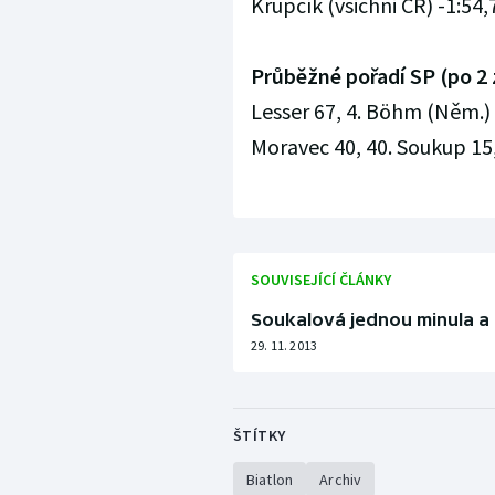
Krupčík (všichni ČR) -1:54,7
Průběžné pořadí SP (po 2 
Lesser 67, 4. Böhm (Něm.) 66
Moravec 40, 40. Soukup 15,
SOUVISEJÍCÍ ČLÁNKY
Soukalová jednou minula a 
29. 11. 2013
ŠTÍTKY
Biatlon
Archiv