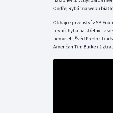
nakloněno. Vždyť Jarda měl d
Ondřej Rybář na webu biatl
Obhájce prvenství v SP Fourc
první chyba na střelnici v s
nemuseli, Švéd Fredrik Linds
Američan Tim Burke už ztrati