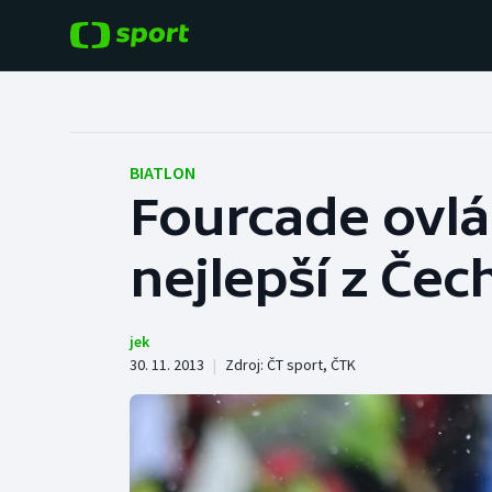
POPULÁRNÍ
DALŠÍ SPORTY
Fotbal
Americký fotbal
BIATLON
Fourcade ovlá
Hokej
Baseball a softbal
nejlepší z Čec
Tenis
Basketbal
Atletika
Biatlon
jek
30. 11. 2013
|
Zdroj:
ČT sport
,
ČTK
Cyklistika
Boby a skeleton
Box