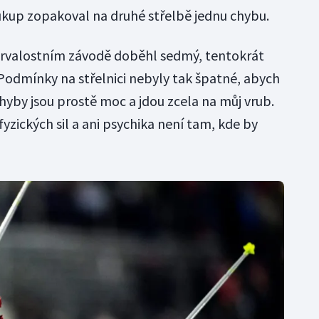
oukup zopakoval na druhé střelbě jednu chybu.
ytrvalostním závodě doběhl sedmý, tentokrát
 "Podmínky na střelnici nebyly tak špatné, abych
chyby jsou prostě moc a jdou zcela na můj vrub.
zických sil a ani psychika není tam, kde by