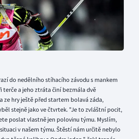
azí do nedělního stíhacího závodu s mankem
ři terče a jeho ztráta činí bezmála dvě
a ze hry ještě před startem bolavá záda,
ěl stejně jako ve čtvrtek. "Je to zvláštní pocit,
ete poslat vlastně jen polovinu týmu. Myslím,
situaci v našem týmu. Štěstí nám určitě nebylo