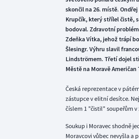
skončil na 26. místě. Ondře
Krupčík, který střílel čistě,
bodoval. Zdravotní problémy
Zdeňka Vítka, jehož trápí b
Šlesingr. Výhru slavil fran
Lindströmem. Třetí dojel s
Městě na Moravě Američan 
Česká reprezentace v pátém
zástupce v elitní desítce. N
číslem 1 "čistil" soupeřům 
Soukup i Moravec shodně jed
Moravcovi vůbec nevyšla a po