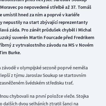
j Moravec po nepovedené střelbě až 37. Tomáš
 se umístil hned za ním a poprvé v kariéře
 nepustily na start zbývající reprezentanty
olavá záda. Pro zánět průdušek chyběl i Michal
couzský suverén Martin Fourcade před Fredrikem
tříbrný z vytrvalostního závodu na MS v Novém
Tim Burke.
 závodě v olympijské sezoně poprvé neměla
ejlepší z týmu Jaroslav Soukup se startovním
v zasněženém švédském středisku trať.
nou chybovali na první položce vleže. Stojka
 dalších dvou selháních ztratil šanci na