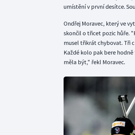
umístění v první desítce. S
Ondřej Moravec, který ve v
skončil o třicet pozic hůře.
musel třikrát chybovat. Tři 
Každé kolo pak bere hodně fy
měla být," řekl Moravec.