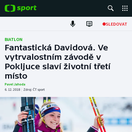
POPULÁRNÍ
SLEDOVAT
ME v atletice
BIATLON
Fantastická Davidová. Ve
ME v plavání
vytrvalostním závodě v
Pokljuce slaví životní třetí
Fotbal
místo
Hokej
Pavel Jahoda
6. 12. 2018
|
Zdroj:
ČT sport
Tenis
DALŠÍ SPORTY
Americký fotbal
NEPŘEHLÉDNĚTE