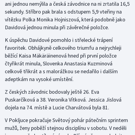
ani jednou nemýlila a česká závodnice na ni zrtatila 16,5
sekundy. Stříbro pak brala s odstupem 5,9 vteřiny na
vítězku Polka Monika Hojniszová, která podobně jako
Davidová jednou minula při závěrečné položce.
K úspěchu Davidové pomohlo i střelecké trápení
favoritek. Obhájkyně celkového triumfu a nejrychleji
běžící Kaisa Mäkäräinenová hned při první položce
čtyřikrát minula, Slovenka Anastasia Kuzminová
celkově třikrát a s malorážkou se nedařilo i dalším
adeptkám na vysoké umístění.
Z českých závodnic bodovaly ještě 26. Eva
Puskarčíková a 38. Veronika Vítková. Jessica Jislová
dojela na 74. místě a Lucie Charvátová byla 81.
V Pokljuce pokračuje Světový pohár pátečním sprintem
mužů, ženy poběží stejnou disciplínu v sobotu. V neděli