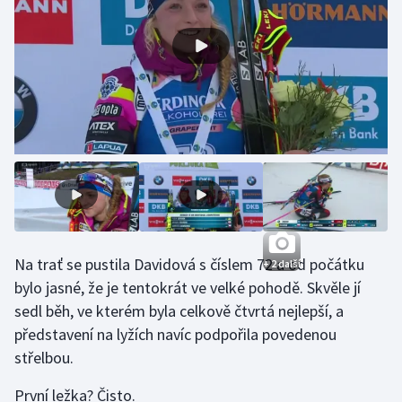
Moderní pětiboj
Motorsport
Olympijské hry
Parasport
Plavání
Plážový volejbal
Na trať se pustila Davidová s číslem 72 a od počátku
+ 2 další
Ragby
bylo jasné, že je tentokrát ve velké pohodě. Skvěle jí
sedl běh, ve kterém byla celkově čtvrtá nejlepší, a
Rychlobruslení
představení na lyžích navíc podpořila povedenou
střelbou.
Rychlostní kanoistika
První ležka? Čisto.