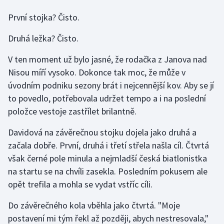
Short track
První stojka? Čisto.
Sportovní střelba
Druhá ležka? Čisto.
Stolní tenis
V ten moment už bylo jasné, že rodačka z Janova nad
Nisou míří vysoko. Dokonce tak moc, že může v
Triatlon
úvodním podniku sezony brát i nejcennější kov. Aby se jí
to povedlo, potřebovala udržet tempo a i na poslední
Veslování
položce vestoje zastřílet brilantně.
Vodní slalom
Davidová na závěrečnou stojku dojela jako druhá a
začala dobře. První, druhá i třetí střela našla cíl. Čtvrtá
Volejbal
však černé pole minula a nejmladší česká biatlonistka
na startu se na chvíli zasekla. Posledním pokusem ale
Ostatní
opět trefila a mohla se vydat vstříc cíli.
Do závěrečného kola vběhla jako čtvrtá. "Moje
postavení mi tým řekl až později, abych nestresovala,"