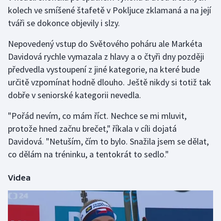
kolech ve smíšené štafetě v Pokljuce zklamaná a na její
tváři se dokonce objevily i slzy.
Futsal
Nepovedený vstup do Světového poháru ale Markéta
Golf
Davidová rychle vymazala z hlavy a o čtyři dny později
předvedla vystoupení z jiné kategorie, na které bude
Gymnastika
určitě vzpomínat hodně dlouho. Ještě nikdy si totiž tak
Házená
dobře v seniorské kategorii nevedla.
"Pořád nevím, co mám říct. Nechce se mi mluvit,
Jezdectví
protože hned začnu brečet," říkala v cíli dojatá
Davidová. "Netuším, čím to bylo. Snažila jsem se dělat,
Judo
co dělám na tréninku, a tentokrát to sedlo."
Krasobruslení
Videa
Lezení
Lyže a snowboard