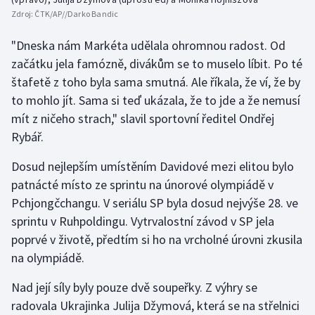
Zdroj:
ČTK/AP//Darko Bandic
"Dneska nám Markéta udělala ohromnou radost. Od
začátku jela famózně, divákům se to muselo líbit. Po té
štafetě z toho byla sama smutná. Ale říkala, že ví, že by
to mohlo jít. Sama si teď ukázala, že to jde a že nemusí
mít z ničeho strach," slavil sportovní ředitel Ondřej
Rybář.
Dosud nejlepším umístěním Davidové mezi elitou bylo
patnácté místo ze sprintu na únorové olympiádě v
Pchjongčchangu. V seriálu SP byla dosud nejvýše 28. ve
sprintu v Ruhpoldingu. Vytrvalostní závod v SP jela
poprvé v životě, předtím si ho na vrcholné úrovni zkusila
na olympiádě.
Nad její síly byly pouze dvě soupeřky. Z výhry se
radovala Ukrajinka Julija Džymová, která se na střelnici