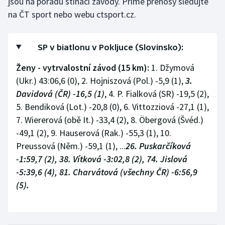
jsou na pořadu stíhací závody. Přímé přenosy sledujte
na ČT sport nebo webu ctsport.cz.
SP v biatlonu v Pokljuce (Slovinsko):
Ženy - vytrvalostní závod (15 km):
1. Džymová
(Ukr.) 43:06,6 (0), 2. Hojniszová (Pol.) -5,9 (1),
3.
Davidová (ČR) -16,5 (1)
, 4. P. Fialková (SR) -19,5 (2),
5. Bendiková (Lot.) -20,8 (0), 6. Vittozziová -27,1 (1),
7. Wiererová (obě It.) -33,4 (2), 8. Öbergová (Švéd.)
-49,1 (2), 9. Hauserová (Rak.) -55,3 (1), 10.
Preussová (Něm.) -59,1 (1), ...
26. Puskarčíková
-1:59,7 (2), 38. Vítková -3:02,8 (2), 74. Jislová
-5:39,6 (4), 81. Charvátová (všechny ČR) -6:56,9
(5).