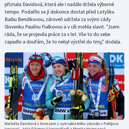
přiznala Davidová, která ale i nadále držela výborné
tempo. Podařilo se jí dokonce dostat před Lotyšku
Baibu Bendikovou, zároveň udržela za svými zády
Slovenku Paulínu Fialkovou a v cíli mohla slavit. "Jsem
ráda, že se projevila práce za x let. Vše to do sebe
zapadlo a doufám, že to nebyl výstřel do tmy," dodala.
Markéta Davidová s bronzem z vytrvalostního závodu v Pokljuce
(vpravo), Julija Džymová (uprostřed) a Monika Hojniszová