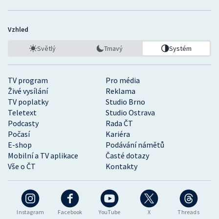
Vzhled
Světlý
Tmavý
Systém
TV program
Pro média
Živé vysílání
Reklama
TV poplatky
Studio Brno
Teletext
Studio Ostrava
Podcasty
Rada ČT
Počasí
Kariéra
E-shop
Podávání námětů
Mobilní a TV aplikace
Časté dotazy
Vše o ČT
Kontakty
Instagram
Facebook
YouTube
X
Threads