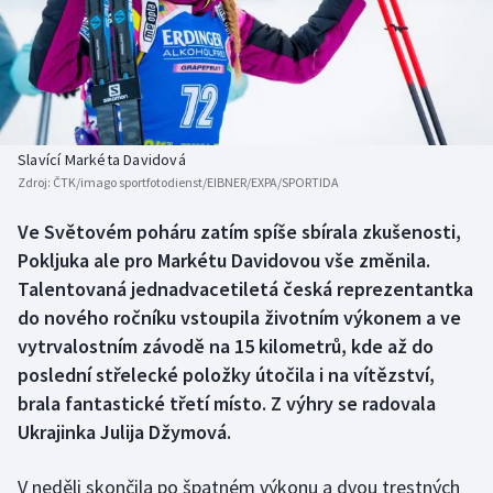
Atletika
Soutěže
Baseball a softbal
Historické návraty
Basketbal
Aplikace ČT sport
Slavící Markéta Davidová
Biatlon
AZ kvíz
Zdroj:
ČTK/imago sportfotodienst/EIBNER/EXPA/SPORTIDA
Boby a skeleton
Ve Světovém poháru zatím spíše sbírala zkušenosti,
Pokljuka ale pro Markétu Davidovou vše změnila.
Box
Talentovaná jednadvacetiletá česká reprezentantka
do nového ročníku vstoupila životním výkonem a ve
Curling
vytrvalostním závodě na 15 kilometrů, kde až do
poslední střelecké položky útočila i na vítězství,
Cyklistika
brala fantastické třetí místo. Z výhry se radovala
Ukrajinka Julija Džymová.
Dostihy
V neděli skončila po špatném výkonu a dvou trestných
Florbal