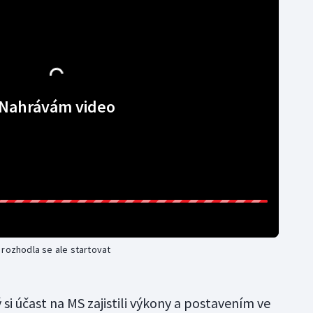
Nahrávám video
 rozhodla se ale startovat
si účast na MS zajistili výkony a postavením ve