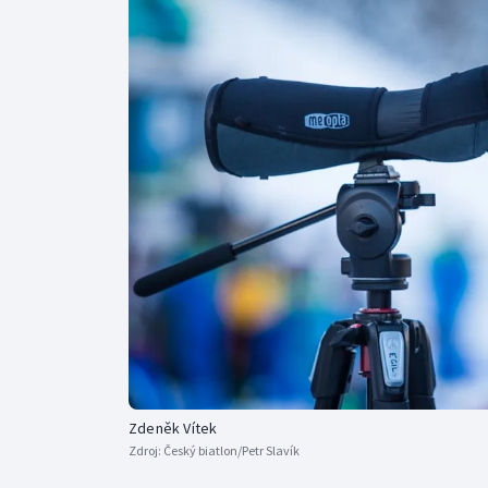
Curling
Dostihy
Florbal
Futsal
Golf
Gymnastika
Zdeněk Vítek
Zdroj:
Český biatlon/Petr Slavík