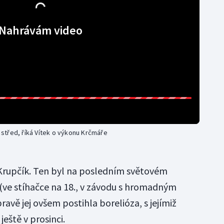
Nahrávám video
e střed, říká Vítek o výkonu Krčmáře
Krupčík. Ten byl na posledním světovém
(ve stíhačce na 18., v závodu s hromadným
pravě jej ovšem postihla borelióza, s jejímiž
eště v prosinci.