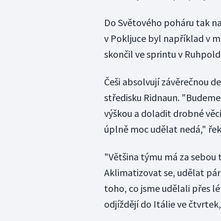
Do Světového poháru tak nas
v Pokljuce byl například v m
skončil ve sprintu v Ruhpold
Češi absolvují závěrečnou d
středisku Ridnaun. "Budeme 
výškou a doladit drobné věci
úplně moc udělat nedá," řekl
"Většina týmu má za sebou t
Aklimatizovat se, udělat pár
toho, co jsme udělali přes lét
odjíždějí do Itálie ve čtvrte