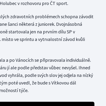
Holubec v rozhovoru pro ČT sport.
eklých zdravotních problémech schopna závodit
ane šanci některá z juniorek. Dvojnásobná
oně startovala jen na prvním dílu SP v
 místo ve sprintu a vytrvalostní závod kvůli
la a po Vánocích se připravovala individuálně.
ru jí ale podle představ vůbec nevyšel. Ihned
ávod vyhrála, podle svých slov jej odjela na nízký
 tým poté uvedl, že bude s Vítkovou dál
 možností týče.