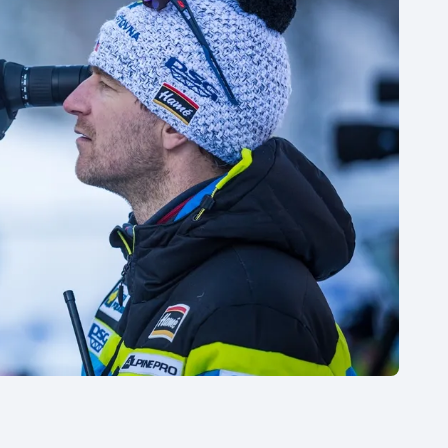
Moderní pětiboj
Triatlon
Motorsport
Veslování
Olympijské hry
Vodní slalom
Parasport
Volejbal
Plavání
Ostatní
Plážový volejbal