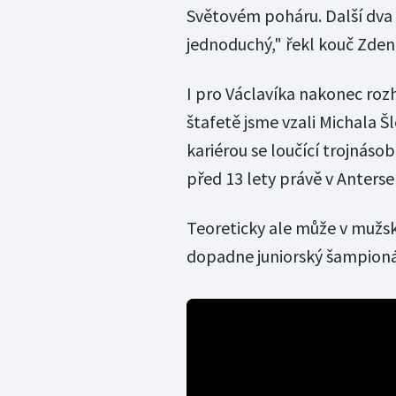
Světovém poháru. Další dva 
jednoduchý," řekl kouč Zdeně
I pro Václavíka nakonec rozh
štafetě jsme vzali Michala Šl
kariérou se loučící trojnásob
před 13 lety právě v Antersel
Teoreticky ale může v mužsk
dopadne juniorský šampionát