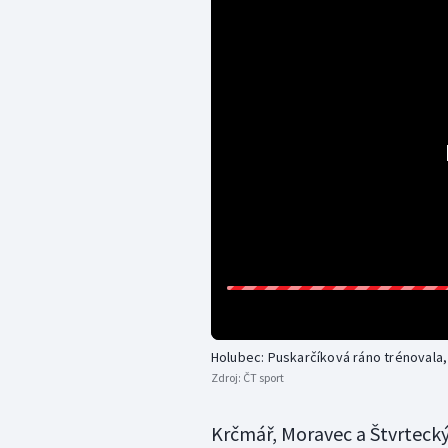
Holubec: Puskarčíková ráno trénovala,
Zdroj:
ČT sport
Krčmář, Moravec a Štvrtecký 