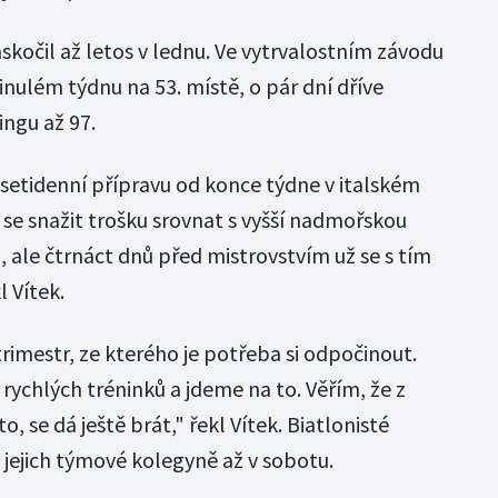
kočil až letos v lednu. Ve vytrvalostním závodu
inulém týdnu na 53. místě, o pár dní dříve
ingu až 97.
esetidenní přípravu od konce týdne v italském
se snažit trošku srovnat s vyšší nadmořskou
, ale čtrnáct dnů před mistrovstvím už se s tím
 Vítek.
rimestr, ze kterého je potřeba si odpočinout.
 rychlých tréninků a jdeme na to. Věřím, že z
o, se dá ještě brát," řekl Vítek. Biatlonisté
k, jejich týmové kolegyně až v sobotu.