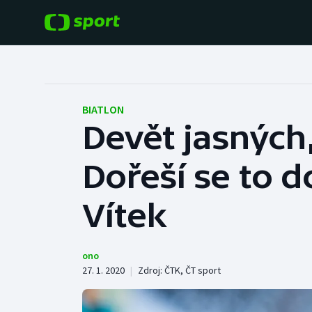
POPULÁRNÍ
DALŠÍ SPORTY
Fotbal
Americký fotbal
BIATLON
Devět jasných,
Hokej
Baseball a softbal
Dořeší se to d
Tenis
Basketbal
Atletika
Vítek
Biatlon
Cyklistika
Boby a skeleton
ono
27. 1. 2020
|
Zdroj:
ČTK
,
ČT sport
Box