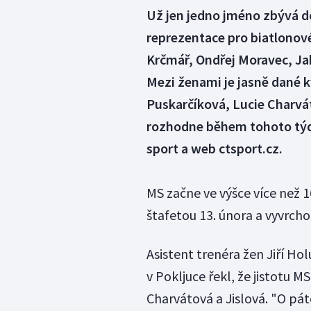
Už jen jedno jméno zbývá d
reprezentace pro biatlonové
Krčmář, Ondřej Moravec, Jak
Mezi ženami je jasně dané k
Puskarčíková, Lucie Charvát
rozhodne během tohoto týdn
sport a web ctsport.cz.
MS začne ve výšce více než 
štafetou 13. února a vyvrch
Asistent trenéra žen Jiří H
v Pokljuce řekl, že jistotu M
Charvátová a Jislová. "O pát