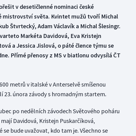
ořešit v desetičlenné nominaci české
 mistrovství světa. Kvintet mužů tvoří Michal
ub Štvrtecký, Adam Václavík a Michal Šlesingr.
varteto Markéta Davidová, Eva Kristejn
ová a Jessica Jislová, o páté člence týmu se
e. Přímé přenosy z MS v biatlonu odvysílá ČT
1600 metrů v italské v Anterselvě smíšenou
olí 23. února závody s hromadným startem.
olubec po nedělních závodech Světového poháru
S mají Davidová, Kristejn Puskarčíková,
é se bude uvažovat, kdo tam je. Všechno se