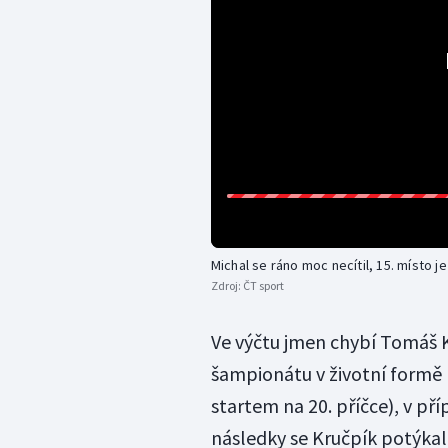
Michal se ráno moc necítil, 15. místo j
Zdroj:
ČT sport
Ve výčtu jmen chybí Tomáš 
šampionátu v životní formě 
startem na 20. příčce), v pří
následky se Kručpík potýkal j