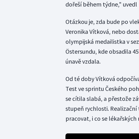
dořeší během týdne," uvedl 
Otázkou je, zda bude po vl
Veronika Vítková, nebo dost
olympijská medailistka v sez
Östersundu, kde obsadila 45.
únavě vzdala.
Od té doby Vítková odpočíva
Test ve sprintu Českého pohá
se cítila slabá, a přestože z
stupeň rychlosti. Realizační
pracovat, i co se lékařských