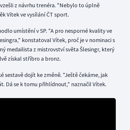
vzešli z návrhu trenéra. "Nebylo to úplně
k Vítek ve vysílání ČT sport.
odlo umístění v SP. "A pro nesporné kvality ve
esingra," konstatoval Vítek, proč je v nominaci s
ný medailista z mistrovství světa Šlesingr, který
vě získal stříbro a bronz.
é sestavě dojít ke změně. "Ještě čekáme, jak
. Dá se k tomu přihlídnout," naznačil Vítek.