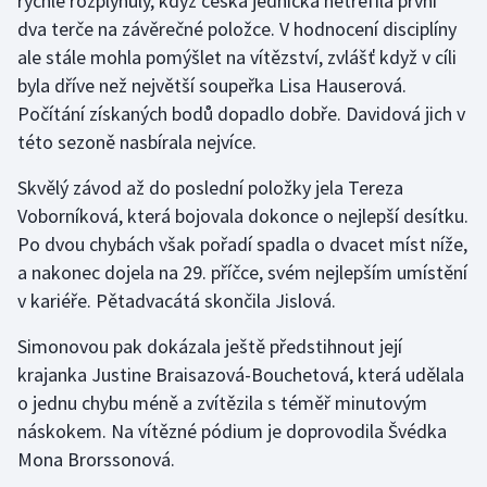
rychle rozplynuly, když česká jednička netrefila první
dva terče na závěrečné položce. V hodnocení disciplíny
ale stále mohla pomýšlet na vítězství, zvlášť když v cíli
byla dříve než největší soupeřka Lisa Hauserová.
Počítání získaných bodů dopadlo dobře. Davidová jich v
této sezoně nasbírala nejvíce.
Skvělý závod až do poslední položky jela Tereza
Voborníková, která bojovala dokonce o nejlepší desítku.
Po dvou chybách však pořadí spadla o dvacet míst níže,
a nakonec dojela na 29. příčce, svém nejlepším umístění
v kariéře. Pětadvacátá skončila Jislová.
Simonovou pak dokázala ještě předstihnout její
krajanka Justine Braisazová-Bouchetová, která udělala
o jednu chybu méně a zvítězila s téměř minutovým
náskokem. Na vítězné pódium je doprovodila Švédka
Mona Brorssonová.