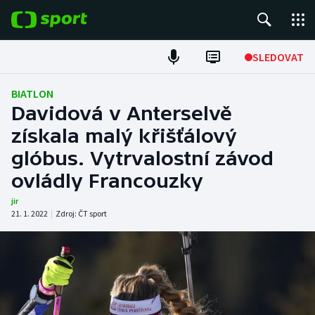
POPULÁRNÍ
SLEDOVAT
Fotbal
BIATLON
Davidová v Anterselvě
Hokej
získala malý křišťálový
glóbus. Vytrvalostní závod
Tenis
ovládly Francouzky
Atletika
jir
21. 1. 2022
|
Zdroj:
ČT sport
Cyklistika
DALŠÍ SPORTY
Americký fotbal
NEPŘEHLÉDNĚTE