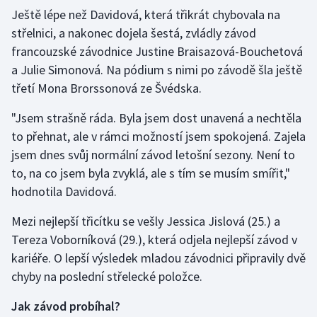
Ještě lépe než Davidová, která třikrát chybovala na
Olympijské hry
střelnici, a nakonec dojela šestá, zvládly závod
francouzské závodnice Justine Braisazová-Bouchetová
Parasport
a Julie Simonová. Na pódium s nimi po závodě šla ještě
třetí Mona Brorssonová ze Švédska.
Plavání
"Jsem strašně ráda. Byla jsem dost unavená a nechtěla
Plážový volejbal
to přehnat, ale v rámci možností jsem spokojená. Zajela
jsem dnes svůj normální závod letošní sezony. Není to
Ragby
to, na co jsem byla zvyklá, ale s tím se musím smířit,"
hodnotila Davidová.
Rychlobruslení
Mezi nejlepší třicítku se vešly Jessica Jislová (25.) a
Rychlostní kanoistika
Tereza Voborníková (29.), která odjela nejlepší závod v
kariéře. O lepší výsledek mladou závodnici připravily dvě
Short track
chyby na poslední střelecké položce.
Sportovní střelba
Jak závod probíhal?