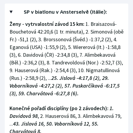
SP v biatlonu v Ansterselvě (Itálie):
Ženy - vytrvalostní závod 15 km:
1. Braisazová-
Bouchetová 42:20,6 (1 tr. minuta), 2. Simonová (obě
Fr.) -51,1 (2), 3. Brorssonová (Švéd.) -1:37,2 (2), 4.
Eganová (USA) -1:55,9 (2), 5. Wiererová (It.) -1:58,8
(3), 6. Davidová (ČR) -2:34,8 (3), 7. Alimbekavová
(Běl.) -2:36,2 (3), 8. Tandrevoldová (Nor.) -2:52,7 (3),
9. Hauserová (Rak.) -2:54,4 (3), 10. Nigmatullinová
(Rus.) -2:58,9 (2), ...
25. Jislová -4:17,8 (2), 29.
Voborníková -4:27,2 (2), 57. Puskarčíková -6:17,5
(3), 59. Charvátová -6:27,8 (6).
Konečné pořadí disciplíny (po 2 závodech):
1.
Davidová 98
, 2. Hauserová 86, 3. Alimbekavová 79,
...
43. Jislová 16, 50. Voborníková 12, 55.
Charvátová 8.