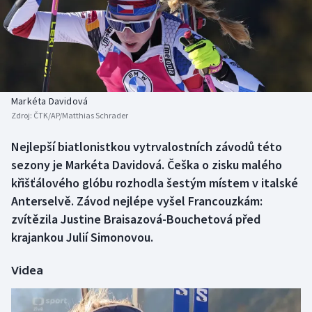
Baseball a softbal
Soutěže
Basketbal
Historické návraty
Biatlon
Aplikace ČT sport
Markéta Davidová
Boby a skeleton
AZ kvíz
Zdroj:
ČTK/AP/Matthias Schrader
Box
Nejlepší biatlonistkou vytrvalostních závodů této
sezony je Markéta Davidová. Češka o zisku malého
Curling
křišťálového glóbu rozhodla šestým místem v italské
Anterselvě. Závod nejlépe vyšel Francouzkám:
Dostihy
zvítězila Justine Braisazová-Bouchetová před
krajankou Julií Simonovou.
Florbal
Videa
Futsal
Golf