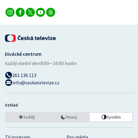
Divácké centrum
každý všední den:
8:00—16:00 hodin
261 136 113
info@ceskatelevize.cz
Vzhled
Světlý
Tmavý
Systém
TV program
Pro média