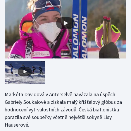
Gymnastika
Házená
Jezdectví
Judo
Krasobruslení
Lezení
Markéta Davidová v Anterselvě navázala na úspěch
Lyže a snowboard
Gabriely Soukalové a získala malý křišťálový glóbus za
hodnocení vytrvalostních závodů. Česká biatlonistka
Moderní pětiboj
porazila své soupeřky včetně největší sokyně Lisy
Hauserové.
Motorsport