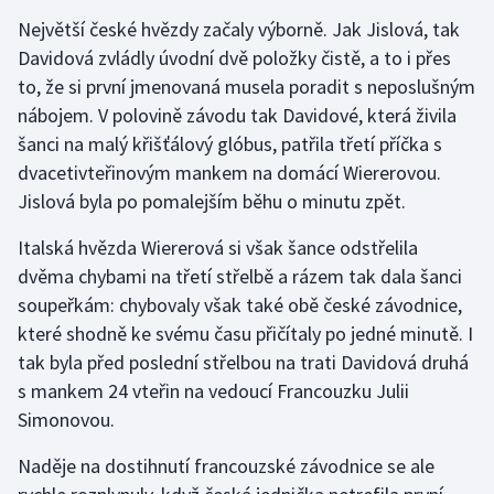
Stolní tenis
Největší české hvězdy začaly výborně. Jak Jislová, tak
Davidová zvládly úvodní dvě položky čistě, a to i přes
Triatlon
to, že si první jmenovaná musela poradit s neposlušným
nábojem. V polovině závodu tak Davidové, která živila
Veslování
šanci na malý křišťálový glóbus, patřila třetí příčka s
dvacetivteřinovým mankem na domácí Wiererovou.
Vodní slalom
Jislová byla po pomalejším běhu o minutu zpět.
Volejbal
Italská hvězda Wiererová si však šance odstřelila
dvěma chybami na třetí střelbě a rázem tak dala šanci
Ostatní
soupeřkám: chybovaly však také obě české závodnice,
které shodně ke svému času přičítaly po jedné minutě. I
tak byla před poslední střelbou na trati Davidová druhá
s mankem 24 vteřin na vedoucí Francouzku Julii
Simonovou.
Naděje na dostihnutí francouzské závodnice se ale