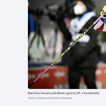
Curling
Dostihy
Florbal
Futsal
Golf
Gymnastika
Markéta Davidová během sprintu SP v Kontiolahti
Zdroj:
Lehtikuva/Antti Aimo-Koivisto