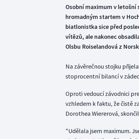
Osobní maximum v letošní 
hromadným startem v Hochf
biatlonistka sice před posl
vítězů, ale nakonec obsadila
Olsbu Roiselandová z Norsk
Na závěrečnou stojku přijel
stoprocentní bilancí v zádec
Oproti vedoucí závodnici pre
vzhledem k faktu, že čistě za
Dorothea Wiererová, skončil
"Udělala jsem maximum. Jse