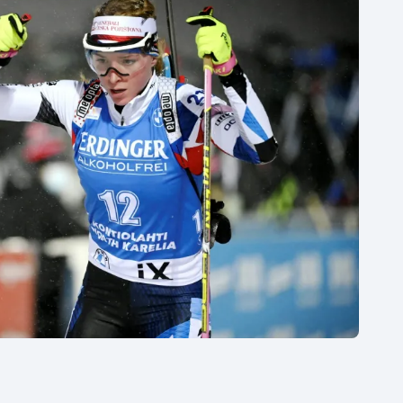
Moderní pětiboj
Triatlon
Motorsport
Veslování
Olympijské hry
Vodní slalom
Parasport
Volejbal
Plavání
Ostatní
Plážový volejbal