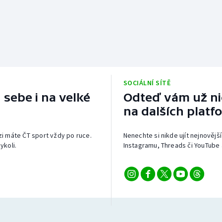
SOCIÁLNÍ SÍTĚ
 sebe i na velké
Odteď vám už nic
na dalších platf
izi máte ČT sport vždy po ruce.
Nenechte si nikde ujít nejnovější
ykoli.
Instagramu, Threads či YouTube 