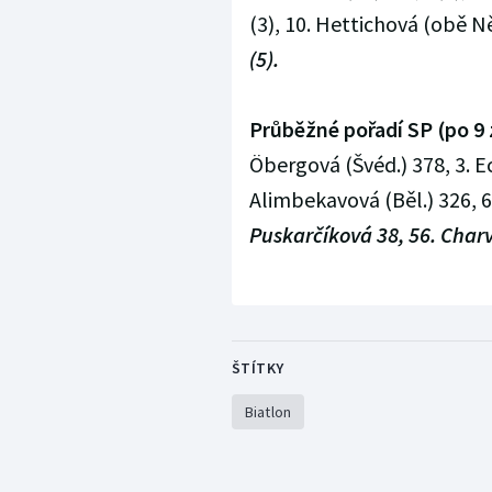
(3), 10. Hettichová (obě Něm
(5).
Průběžné pořadí SP (po 9 
Öbergová (Švéd.) 378, 3. E
Alimbekavová (Běl.) 326, 6.
Puskarčíková 38, 56. Charv
ŠTÍTKY
Biatlon