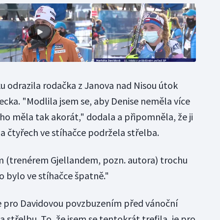
 odrazila rodačka z Janova nad Nisou útok
ka. "Modlila jsem se, aby Denise neměla více
toho měla tak akorát," dodala a připomněla, že ji
a čtyřech ve stíhačce podržela střelba.
em (trenérem Gjellandem, pozn. autora) trochu
 co bylo ve stíhačce špatně."
 je pro Davidovou povzbuzením před vánoční
střelbu. To, že jsem se tentokrát trefila, je pro