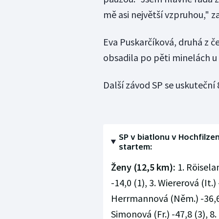
mě asi největší vzpruhou," za
Eva Puskarčíková, druhá z če
obsadila po pěti minelách u
Další závod SP se uskuteční
SP v biatlonu v Hochfil
startem:
Ženy (12,5 km):
1. Röisela
-14,0 (1), 3. Wiererová (It.)
Herrmannová (Něm.) -36,6 (2
Simonová (Fr.) -47,8 (3), 8