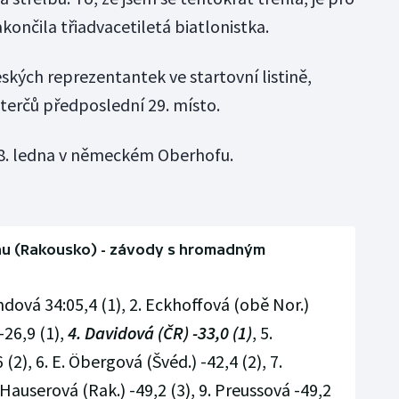
končila třiadvacetiletá biatlonistka.
ských reprezentantek ve startovní listině,
 terčů předposlední 29. místo.
 8. ledna v německém Oberhofu.
zenu (Rakousko) - závody s hromadným
ndová 34:05,4 (1), 2. Eckhoffová (obě Nor.)
 -26,9 (1),
4. Davidová (ČR) -33,0 (1)
, 5.
), 6. E. Öbergová (Švéd.) -42,4 (2), 7.
. Hauserová (Rak.) -49,2 (3), 9. Preussová -49,2