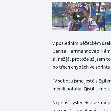
V posledním běžeckém úseku
Denise Herrmannové z Němec
sil než já, protože už jsem 
po třech chybách ve sprintu 
"V sobotu jsme ještě s Egil
měnili polohu. Zjistili jsme,
Nejlepší výsledek v sezoně
pauzou. "Jsem hlavně ráda za 