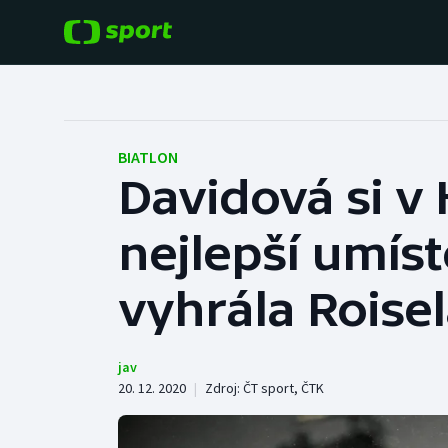
POPULÁRNÍ
DALŠÍ SPORTY
Fotbal
Americký fotbal
BIATLON
Davidová si v 
Hokej
Baseball a softbal
nejlepší umís
Tenis
Basketbal
Atletika
vyhrála Roise
Biatlon
Cyklistika
Boby a skeleton
jav
20. 12. 2020
|
Zdroj:
ČT sport
,
ČTK
Box