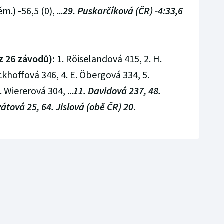
.) -56,5 (0), ...
29. Puskarčíková (ČR) -4:33,6
z 26 závodů):
1. Röiselandová 415, 2. H.
ckhoffová 346, 4. E. Öbergová 334, 5.
 Wiererová 304, ...
11. Davidová 237, 48.
átová 25, 64. Jislová (obě ČR) 20
.