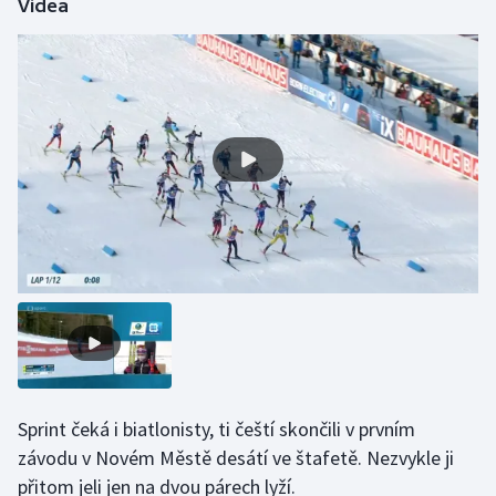
Videa
Stolní tenis
Triatlon
Veslování
Vodní slalom
Volejbal
Ostatní
Sprint čeká i biatlonisty, ti čeští skončili v prvním
závodu v Novém Městě desátí ve štafetě. Nezvykle ji
přitom jeli jen na dvou párech lyží.