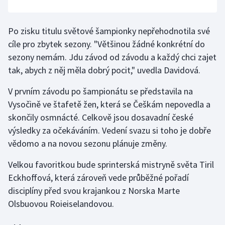
Olympijské hry
Po zisku titulu světové šampionky nepřehodnotila své
Parasport
cíle pro zbytek sezony. "Většinou žádné konkrétní do
sezony nemám. Jdu závod od závodu a každý chci zajet
Plavání
tak, abych z něj měla dobrý pocit," uvedla Davidová.
Plážový volejbal
V prvním závodu po šampionátu se představila na
Vysočině ve štafetě žen, která se Češkám nepovedla a
Ragby
skončily osmnácté. Celkově jsou dosavadní české
výsledky za očekáváním. Vedení svazu si toho je dobře
Rychlobruslení
vědomo a na novou sezonu plánuje změny.
Rychlostní kanoistika
Velkou favoritkou bude sprinterská mistryně světa Tiril
Eckhoffová, která zároveň vede průběžné pořadí
Short track
disciplíny před svou krajankou z Norska Marte
Olsbuovou Roieiselandovou.
Sportovní střelba