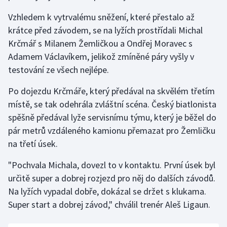
Vzhledem k vytrvalému sněžení, které přestalo až
krátce před závodem, se na lyžích prostřídali Michal
Krčmář s Milanem Žemličkou a Ondřej Moravec s
Adamem Václavíkem, jelikož zmíněné páry vyšly v
testování ze všech nejlépe.
Po dojezdu Krčmáře, který předával na skvělém třetím
místě, se tak odehrála zvláštní scéna. Český biatlonista
spěšně předával lyže servisnímu týmu, který je běžel do
pár metrů vzdáleného kamionu přemazat pro Žemličku
na třetí úsek.
"Pochvala Michala, dovezl to v kontaktu. První úsek byl
určitě super a dobrej rozjezd pro něj do dalších závodů.
Na lyžích vypadal dobře, dokázal se držet s klukama.
Super start a dobrej závod," chválil trenér Aleš Ligaun.