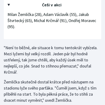
Češi v akci
Milan Žemlička (28), Adam Václavík (55), Jakub
Štvrtecký (65), Michal Krčmář (91), Ondřej Moravec
(95).
"Není to běžné, ale situace k tomu tentokrát vybízela.
Mezi lyžemi byl velký rozdíl. Jeden pár byl hodně
ustřelený, tak jsme chtěli, aby každý úsek měl to
nejlepší, co jde. Snad to stihnou přemazat," doufal
Krčmář.
Žemlička skutečně dostal krátce před nástupem na
stadionu lyže svého parťáka. "Čuměl jsem, když s tím
přiběhli na start. To byla pěkná práce, že to stihli za
dvacet minut vyměnit," uvedl Žemlička.