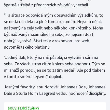
špatné střelbě z předchozích závodů vynechali.
"Ta situace odpovídá mým dosavadním výsledkům, to
se nedá nic dělat a plně tomu rozumím. Nejsem nějak
naštvaný na celý svět nebo někoho konkrétního. Mohu
být naštvaný maximálně na sebe, že nejsem dost
dobrý," vyprávěl Štvrtecký v rozhovoru pro web
novoměstského biatlonu.
"Jediný tlak, který na mě působí, si vytvářím sám na
sebe. Ze všech stran cítím kolem sebe podporu. Tým se
mi snaží pomoci, jen se to zatím nedaří. Ale pod tlakem
v tomto směru nejsem," doplnil.
Jasnými favority jsou Norové: Johannes Boe, Johannes
Dale a Sturla Holm Laegreid vedou hodnocení disciplíny.
SOUVISEJÍCÍ ČLÁNKY