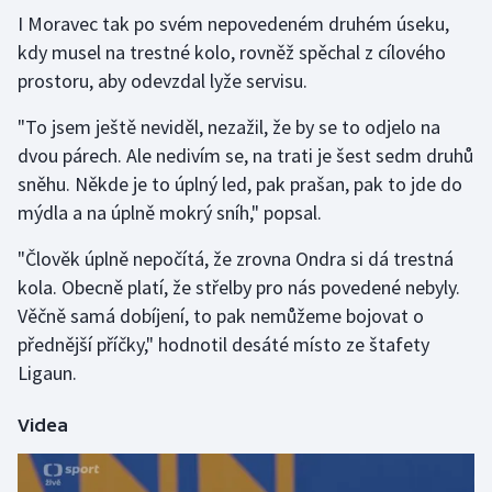
I Moravec tak po svém nepovedeném druhém úseku,
kdy musel na trestné kolo, rovněž spěchal z cílového
prostoru, aby odevzdal lyže servisu.
"To jsem ještě neviděl, nezažil, že by se to odjelo na
dvou párech. Ale nedivím se, na trati je šest sedm druhů
sněhu. Někde je to úplný led, pak prašan, pak to jde do
mýdla a na úplně mokrý sníh," popsal.
"Člověk úplně nepočítá, že zrovna Ondra si dá trestná
kola. Obecně platí, že střelby pro nás povedené nebyly.
Věčně samá dobíjení, to pak nemůžeme bojovat o
přednější příčky," hodnotil desáté místo ze štafety
Ligaun.
Videa