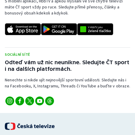
S mobilní aplikací, HbbTV a apkou iVysílání ve své chytré televizi
máte ČT sport vždy po ruce. Sledujte přímé přenosy, články a
bonusový obsah kdekoli a kdykoli.
SOCIÁLNÍ SÍTĚ
Odteď vám už nic neunikne. Sledujte ČT sport
i na dalších platformách.
Nenechte si nikde ujít nejnovější sportovní události. Sledujte nás i
na Facebooku, X, Instagramu, Threads či YouTube a buďte v obraze.