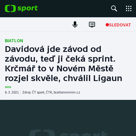
POPULÁRNÍ
SLEDOVAT
Fotbal
BIATLON
Davidová jde závod od
Hokej
závodu, teď ji čeká sprint.
Krčmář to v Novém Městě
Tenis
rozjel skvěle, chválil Ligaun
Atletika
ono
6. 3. 2021
|
Zdroj:
ČT sport
,
ČTK
,
biatlonnmnm.cz
Cyklistika
DALŠÍ SPORTY
Americký fotbal
NEPŘEHLÉDNĚTE