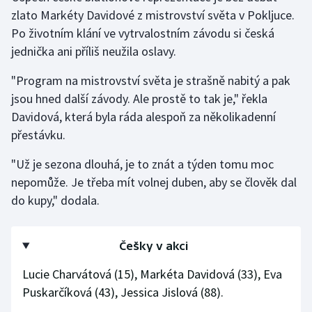
zlato Markéty Davidové z mistrovství světa v Pokljuce.
Po životním klání ve vytrvalostním závodu si česká
Gymnastika
jednička ani příliš neužila oslavy.
Házená
"Program na mistrovství světa je strašně nabitý a pak
jsou hned další závody. Ale prostě to tak je," řekla
Jezdectví
Davidová, která byla ráda alespoň za několikadenní
Judo
přestávku.
"Už je sezona dlouhá, je to znát a týden tomu moc
Krasobruslení
nepomůže. Je třeba mít volnej duben, aby se člověk dal
do kupy," dodala.
Lezení
Lyže a snowboard
Češky v akci
Moderní pětiboj
Lucie Charvátová (15), Markéta Davidová (33), Eva
Puskarčíková (43), Jessica Jislová (88).
Motorsport