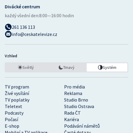
Divácké centrum
každý všední den:
8:00—16:00 hodin
261 136 113
info@ceskatelevize.cz
Vzhled
Světlý
Tmavý
Systém
TV program
Pro média
Živé vysílání
Reklama
TV poplatky
Studio Brno
Teletext
Studio Ostrava
Podcasty
Rada ČT
Počasí
Kariéra
E-shop
Podávání námětů
Mobilní a TV aplikace
Časté dotazy