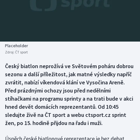
Baseball a softbal
Soutěže
Basketbal
Historické návraty
Biatlon
Aplikace ČT sport
Placeholder
Boby a skeleton
AZ kvíz
Zdroj:
ČT sport
Box
Český biatlon neprožívá ve Světovém poháru dobrou
sezonu a další příležitost, jak matné výsledky napříč
Curling
zvrátit, nabízí víkendová klání ve Vysočina Areně.
Před prázdnými ochozy jsou před nedělními
Dostihy
stíhačkami na programu sprinty a na trati bude v akci
hned devět domácích reprezentantů. Od 10:45
Florbal
sledujte živě na ČT sport a webu ctsport.cz sprint
žen, po 15. hodině přijdou na řadu i muži.
Futsal
Úspěch české biatlonové reprezentace je bez debat
Golf