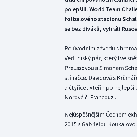
polepšili. World Team Challe
fotbalového stadionu Schal
se bez diváků, vyhráli Ruso
Po úvodním závodu s hromad
Vedl ruský pár, který i ve sn
Preussovou a Simonem Schem
stíhačce. Davidová s Krčmáře
a čtyřicet vteřin po nejlepší 
Norové či Francouzi.
Nejúspěšnějším Čechem exhib
2015 s Gabrielou Koukalovou 