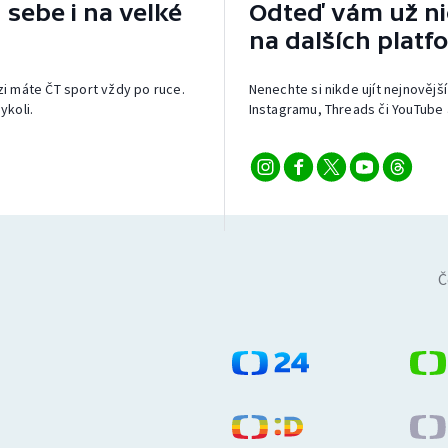
 sebe i na velké
Odteď vám už nic
na dalších platf
izi máte ČT sport vždy po ruce.
Nenechte si nikde ujít nejnovější
ykoli.
Instagramu, Threads či YouTube 
Č