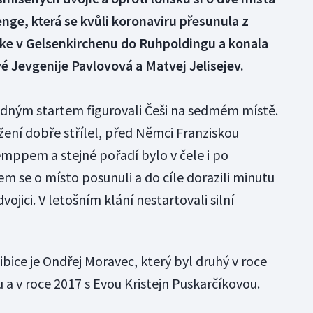
nge, která se kvůli koronaviru přesunula z
ke v Gelsenkirchenu do Ruhpoldingu a konala
vé Jevgenije Pavlovová a Matvej Jelisejev.
ným startem figurovali Češi na sedmém místě.
ěžení dobře střílel, před Němci Franziskou
ppem a stejné pořadí bylo v čele i po
m se o místo posunuli a do cíle dorazili minutu
dvojici. V letošním klání nestartovali silní
ice je Ondřej Moravec, který byl druhý v roce
a v roce 2017 s Evou Kristejn Puskarčíkovou.