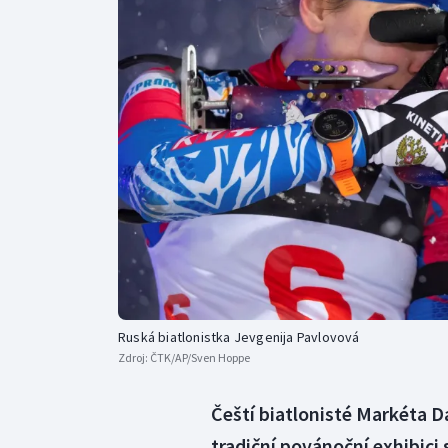
Curling
Dostihy
Florbal
Futsal
Golf
Gymnastika
Ruská biatlonistka Jevgenija Pavlovová
Zdroj:
ČTK/AP/Sven Hoppe
Čeští biatlonisté Markéta D
tradiční povánoční exhibici 