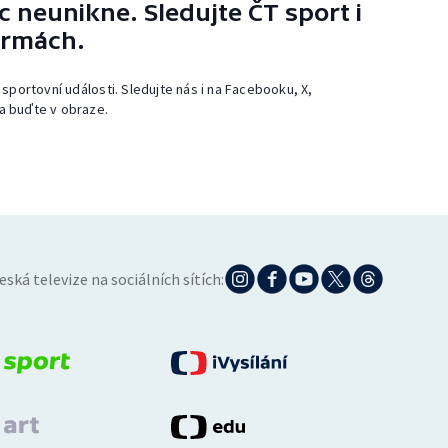
 neunikne. Sledujte ČT sport i
ormách.
 sportovní události. Sledujte nás i na Facebooku, X,
a buďte v obraze.
eská televize na sociálních sítích: