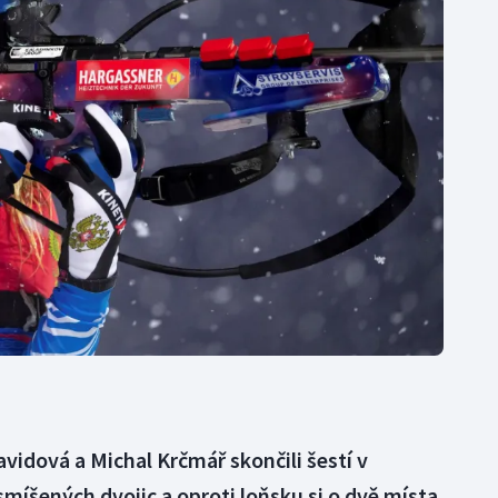
Moderní pětiboj
Triatlon
Motorsport
Veslování
Olympijské hry
Vodní slalom
Parasport
Volejbal
Plavání
Ostatní
Plážový volejbal
avidová a Michal Krčmář skončili šestí v
smíšených dvojic a oproti loňsku si o dvě místa