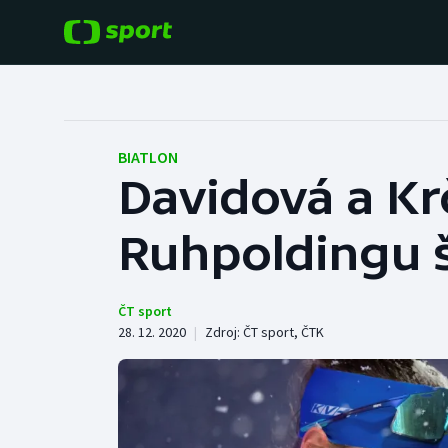
POPULÁRNÍ
DALŠÍ SPORTY
Fotbal
Americký fotbal
BIATLON
Davidová a Krč
Hokej
Baseball a softbal
Ruhpoldingu š
Tenis
Basketbal
Atletika
Biatlon
ČT sport
28. 12. 2020
|
Zdroj:
ČT sport
,
ČTK
Cyklistika
Boby a skeleton
Box