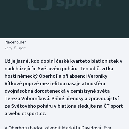
Baseball a softbal
Soutěže
Basketbal
Historické návraty
Biatlon
Aplikace ČT sport
Placeholder
Boby a skeleton
AZ kvíz
Zdroj:
ČT sport
Box
Už je jasné, kdo doplní české kvarteto biatlonistek v
nadcházejícím Světovém poháru. Ten od čtvrtka
Curling
hostí německý Oberhof a při absenci Veroniky
Vítkové poprvé mezi elitou nasaje atmosféru
Dostihy
dvojnásobná dorostenecká vicemistryně světa
Tereza Voborníková. Přímé přenosy a zpravodajství
Florbal
ze Světového poháru v biatlonu sledujte na ČT sport
a webu ctsport.cz.
Futsal
V Oberhofu budou závodit Markéta Davidová, Eva
Golf