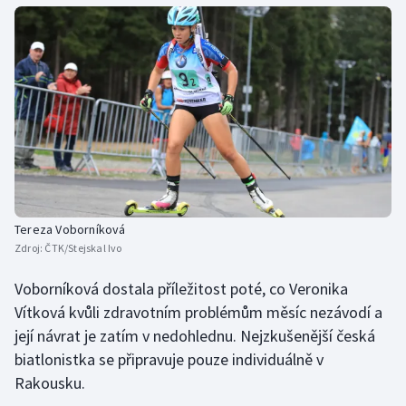
Olympijské hry
Parasport
Plavání
Plážový volejbal
Ragby
Tereza Voborníková
Rychlobruslení
Zdroj:
ČTK/Stejskal Ivo
Voborníková dostala příležitost poté, co Veronika
Rychlostní kanoistika
Vítková kvůli zdravotním problémům měsíc nezávodí a
Short track
její návrat je zatím v nedohlednu. Nejzkušenější česká
biatlonistka se připravuje pouze individuálně v
Sportovní střelba
Rakousku.