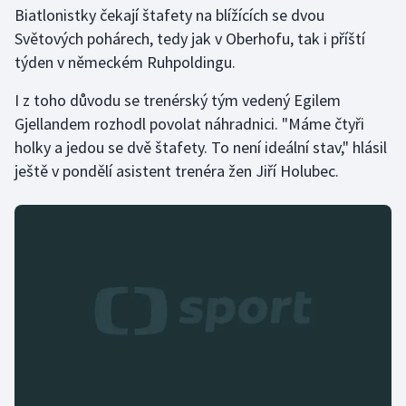
Stolní tenis
Biatlonistky čekají štafety na blížících se dvou
Světových pohárech, tedy jak v Oberhofu, tak i příští
Triatlon
týden v německém Ruhpoldingu.
I z toho důvodu se trenérský tým vedený Egilem
Veslování
Gjellandem rozhodl povolat náhradnici. "Máme čtyři
Vodní slalom
holky a jedou se dvě štafety. To není ideální stav," hlásil
ještě v pondělí asistent trenéra žen Jiří Holubec.
Volejbal
Ostatní