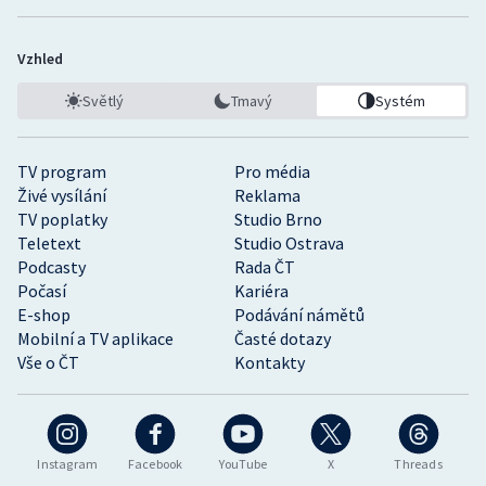
Vzhled
Světlý
Tmavý
Systém
TV program
Pro média
Živé vysílání
Reklama
TV poplatky
Studio Brno
Teletext
Studio Ostrava
Podcasty
Rada ČT
Počasí
Kariéra
E-shop
Podávání námětů
Mobilní a TV aplikace
Časté dotazy
Vše o ČT
Kontakty
Instagram
Facebook
YouTube
X
Threads