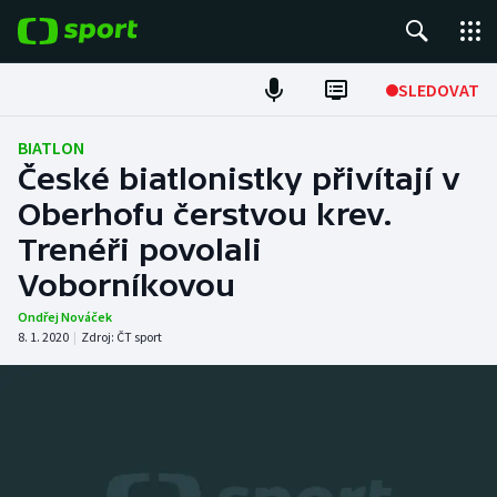
POPULÁRNÍ
SLEDOVAT
Fotbal
BIATLON
České biatlonistky přivítají v
Hokej
Oberhofu čerstvou krev.
Trenéři povolali
Tenis
Voborníkovou
Atletika
Ondřej Nováček
8. 1. 2020
|
Zdroj:
ČT sport
Cyklistika
DALŠÍ SPORTY
Americký fotbal
NEPŘEHLÉDNĚTE