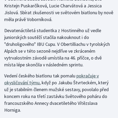
Kristejn Puskarčíková, Lucie Charvátová a Jessica
Jislová. Sbírat zkušenosti ve světovém biatlonu by nově
Gymnastika
měla právě Voborníková.
Házená
Devatenáctiletá studentka z Hostinného už vedle
juniorských soutěží stačila nakouknout i do
Jezdectví
"druholigového" IBU Cupu. V Obertilliachu v tyrolských
Judo
Alpách se v této sezoně nejdříve ve zkráceném
vytrvalostním závodě umístila na 46. příčce, o dvě
Krasobruslení
místa lépe skončila v následném sprintu.
Vedení českého biatlonu tak pomalu
Lezení
pokračuje v
okysličování týmu
, když po Jakubu Štvrteckém, který
Lyže a snowboard
už je stabilním členem mužské sestavy, povolalo před
koncem roku na třetí zastávku Světového poháru do
Moderní pětiboj
francouzského Annecy dvacetiletého Vítězslava
Horniga.
Motorsport