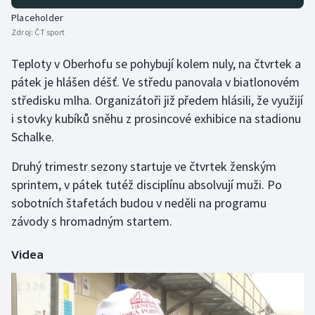
Placeholder
Zdroj:
ČT sport
Teploty v Oberhofu se pohybují kolem nuly, na čtvrtek a
pátek je hlášen déšť. Ve středu panovala v biatlonovém
středisku mlha. Organizátoři již předem hlásili, že využijí
i stovky kubíků sněhu z prosincové exhibice na stadionu
Schalke.
Druhý trimestr sezony startuje ve čtvrtek ženským
sprintem, v pátek tutéž disciplínu absolvují muži. Po
sobotních štafetách budou v neděli na programu
závody s hromadným startem.
Videa