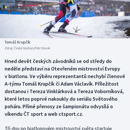
Baseball a softbal
Soutěže
Basketbal
Historické návraty
Biatlon
Aplikace ČT sport
Tomáš Krupčík
Boby a skeleton
AZ kvíz
Zdroj:
Český biatlon/Petr Slavík
Box
Hned devět českých závodníků se od středy do
neděle představí na Otevřeném mistrovství Evropy
Curling
v biatlonu. Ve výběru reprezentantů nechybí členové
A-týmu Tomáš Krupčík či Adam Václavík. Příležitost
Dostihy
dostanou i Tereza Vinklárková a Tereza Voborníková,
které letos poprvé nakoukly do seriálu Světového
Florbal
poháru. Přímé přenosy ze šampionátu odvysílá o
víkendu ČT sport a web ctsport.cz.
Futsal
Tři dny po biatlonovém mistrovství světa startuje
Golf