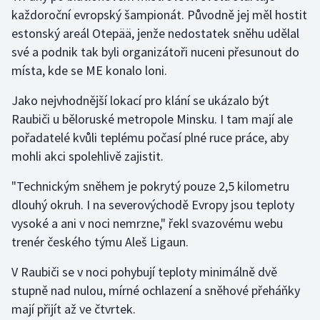
každoroční evropský šampionát. Původně jej měl hostit
estonský areál Otepää, jenže nedostatek sněhu udělal
Gymnastika
své a podnik tak byli organizátoři nuceni přesunout do
Házená
místa, kde se ME konalo loni.
Jako nejvhodnější lokací pro klání se ukázalo být
Jezdectví
Raubiči u běloruské metropole Minsku. I tam mají ale
Judo
pořadatelé kvůli teplému počasí plné ruce práce, aby
mohli akci spolehlivě zajistit.
Krasobruslení
"Technickým sněhem je pokrytý pouze 2,5 kilometru
dlouhý okruh. I na severovýchodě Evropy jsou teploty
Lezení
vysoké a ani v noci nemrzne," řekl svazovému webu
Lyže a snowboard
trenér českého týmu Aleš Ligaun.
V Raubiči se v noci pohybují teploty minimálně dvě
Moderní pětiboj
stupně nad nulou, mírné ochlazení a sněhové přeháňky
Motorsport
mají přijít až ve čtvrtek.