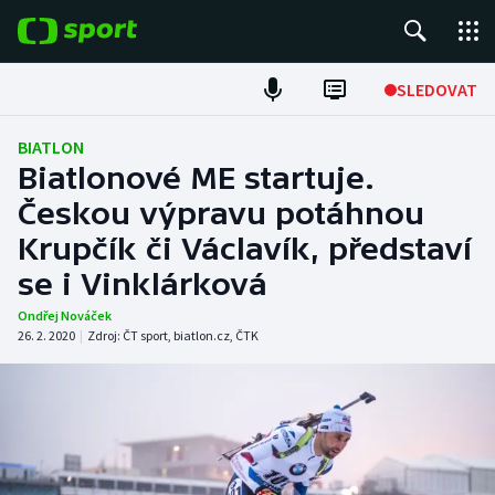
POPULÁRNÍ
SLEDOVAT
Fotbal
BIATLON
Biatlonové ME startuje.
Hokej
Českou výpravu potáhnou
Krupčík či Václavík, představí
Tenis
se i Vinklárková
Atletika
Ondřej Nováček
26. 2. 2020
|
Zdroj:
ČT sport
,
biatlon.cz
,
ČTK
Cyklistika
DALŠÍ SPORTY
Americký fotbal
NEPŘEHLÉDNĚTE