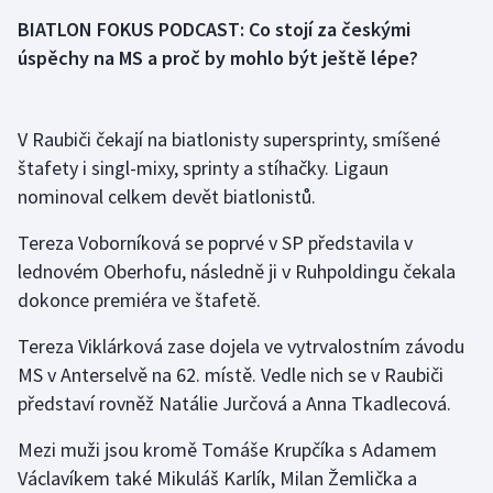
BIATLON FOKUS PODCAST: Co stojí za českými
Olympijské hry
úspěchy na MS a proč by mohlo být ještě lépe?
Parasport
V Raubiči čekají na biatlonisty supersprinty, smíšené
Plavání
štafety i singl-mixy, sprinty a stíhačky. Ligaun
Plážový volejbal
nominoval celkem devět biatlonistů.
Tereza Voborníková se poprvé v SP představila v
Ragby
lednovém Oberhofu, následně ji v Ruhpoldingu čekala
Rychlobruslení
dokonce premiéra ve štafetě.
Tereza Viklárková zase dojela ve vytrvalostním závodu
Rychlostní kanoistika
MS v Anterselvě na 62. místě. Vedle nich se v Raubiči
představí rovněž Natálie Jurčová a Anna Tkadlecová.
Short track
Mezi muži jsou kromě Tomáše Krupčíka s Adamem
Sportovní střelba
Václavíkem také Mikuláš Karlík, Milan Žemlička a