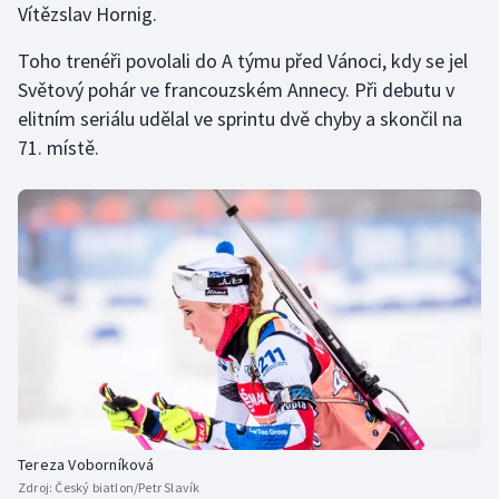
Vítězslav Hornig.
Stolní tenis
Toho trenéři povolali do A týmu před Vánoci, kdy se jel
Triatlon
Světový pohár ve francouzském Annecy. Při debutu v
elitním seriálu udělal ve sprintu dvě chyby a skončil na
Veslování
71. místě.
Vodní slalom
Volejbal
Ostatní
Tereza Voborníková
Zdroj:
Český biatlon/Petr Slavík