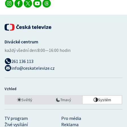
Divácké centrum
každý všední den:
8:00—16:00 hodin
261 136 113
info@ceskatelevize.cz
Vzhled
Světlý
Tmavý
Systém
TV program
Pro média
Živé vysílání
Reklama