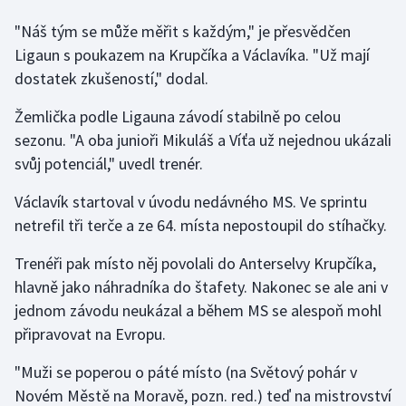
"Náš tým se může měřit s každým," je přesvědčen
Ligaun s poukazem na Krupčíka a Václavíka. "Už mají
dostatek zkušeností," dodal.
Žemlička podle Ligauna závodí stabilně po celou
sezonu. "A oba junioři Mikuláš a Víťa už nejednou ukázali
svůj potenciál," uvedl trenér.
Václavík startoval v úvodu nedávného MS. Ve sprintu
netrefil tři terče a ze 64. místa nepostoupil do stíhačky.
Trenéři pak místo něj povolali do Anterselvy Krupčíka,
hlavně jako náhradníka do štafety. Nakonec se ale ani v
jednom závodu neukázal a během MS se alespoň mohl
připravovat na Evropu.
"Muži se poperou o páté místo (na Světový pohár v
Novém Městě na Moravě, pozn. red.) teď na mistrovství