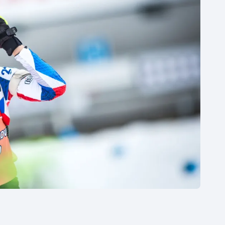
Moderní pětiboj
Triatlon
Motorsport
Veslování
Olympijské hry
Vodní slalom
Parasport
Volejbal
Plavání
Ostatní
Plážový volejbal