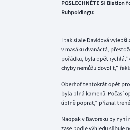
POSLECHNĚTE SI Biatlon f
Ruhpoldingu:
I tak si ale Davidová vylepš
v masáku dvanáctá, přestože
pořádku, byla opět rychlá," 
chyby nemůžu dovolit," řekl
Oberhof tentokrát opět prová
byla plná kamenů. Počasí op
úplně poprat," přiznal trenér
Naopak v Bavorsku by nyní m
zase podle výhledu slibuje 