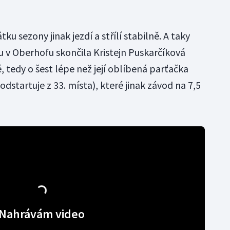
ku sezony jinak jezdí a střílí stabilně. A taky
u v Oberhofu skončila Kristejn Puskarčíková
, tedy o šest lépe než její oblíbená parťačka
dstartuje z 33. místa), které jinak závod na 7,5
Nahrávám video