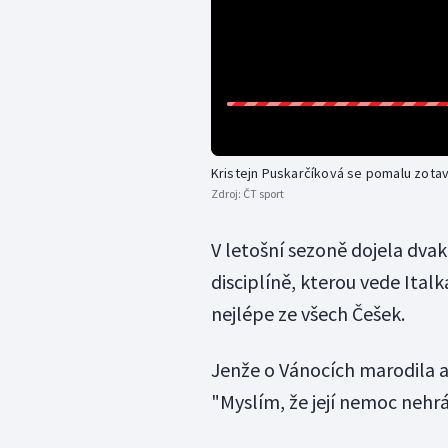
Kristejn Puskarčíková se pomalu zotav
Zdroj:
ČT sport
V letošní sezoně dojela dva
disciplíně, kterou vede Ita
nejlépe ze všech Češek.
Jenže o Vánocích marodila a
"Myslím, že její nemoc nehrál