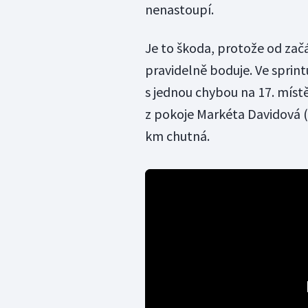
nenastoupí.
Je to škoda, protože od začát
pravidelně boduje. Ve sprint
s jednou chybou na 17. místě
z pokoje Markéta Davidová (o
km chutná.