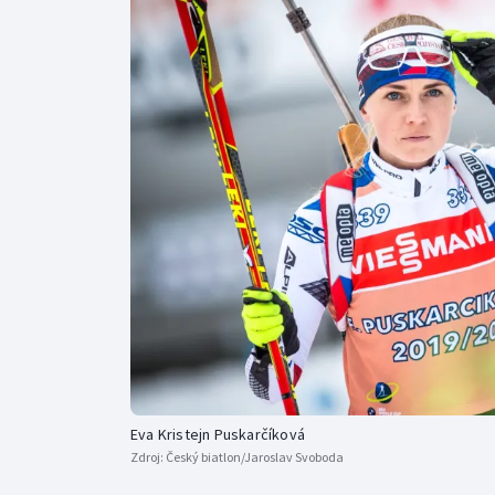
Curling
Dostihy
Florbal
Futsal
Golf
Gymnastika
Eva Kristejn Puskarčíková
Zdroj:
Český biatlon/Jaroslav Svoboda