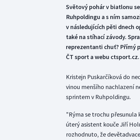
Světový pohár v biatlonu s
Ruhpoldingu a s ním samozř
v následujících pěti dnech 
také na stíhací závody. Spr
reprezentanti chuť? Přímý p
ČT sport a webu ctsport.cz.
Kristejn Puskarčíková do n
vinou menšího nachlazení ne
sprintem v Ruhpoldingu.
"Rýma se trochu přesunula k
úterý asistent kouče Jiří H
rozhodnuto, že devětadvacet