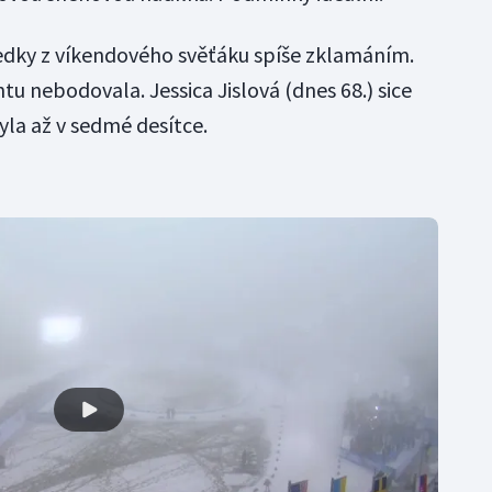
sledky z víkendového svěťáku spíše zklamáním.
tu nebodovala. Jessica Jislová (dnes 68.) sice
yla až v sedmé desítce.