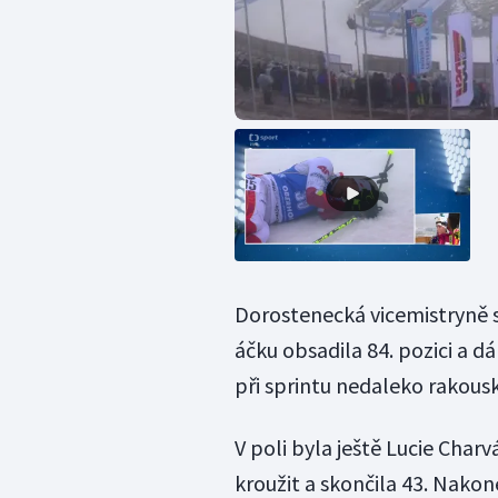
Dorostenecká vicemistryně 
áčku obsadila 84. pozici a 
při sprintu nedaleko rakouský
V poli byla ještě Lucie Charv
kroužit a skončila 43. Nakon