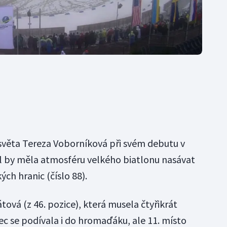
světa Tereza Voborníková při svém debutu v
dál by měla atmosféru velkého biatlonu nasávat
ch hranic (číslo 88).
átová (z 46. pozice), která musela čtyřikrát
ec se podívala i do hromaďáku, ale 11. místo