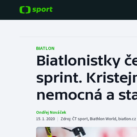
POPULÁRNÍ
DALŠÍ SPORTY
Fotbal
Americký fotbal
BIATLON
Biatlonistky 
Hokej
Baseball a softbal
sprint. Kriste
Tenis
Basketbal
Atletika
nemocná a st
Biatlon
Cyklistika
Boby a skeleton
Ondřej Nováček
15. 1. 2020
|
Zdroj:
ČT sport
,
Biathlon World
,
biatlon.cz
Box