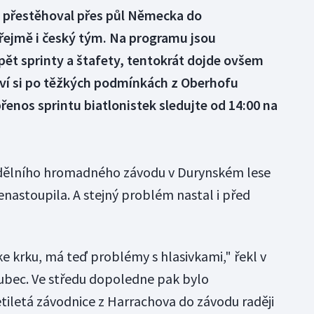
e přestěhoval přes půl Německa do
ejmě i český tým. Na programu jsou
opět sprinty a štafety, tentokrát dojde ovšem
aví si po těžkých podmínkách z Oberhofu
řenos sprintu biatlonistek sledujte od 14:00 na
edělního hromadného závodu v Durynském lese
nastoupila. A stejný problém nastal i před
e krku, má teď problémy s hlasivkami," řekl v
olubec. Ve středu dopoledne pak bylo
iletá závodnice z Harrachova do závodu raději