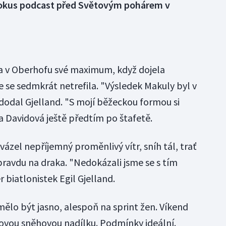
okus podcast před Světovým pohárem v
ila v Oberhofu své maximum, když dojela
 se sedmkrát netrefila. "Výsledek Makuly byl v
dodal Gjelland. "S mojí běžeckou formou si
a Davidová ještě předtím po štafetě.
zel nepříjemný proměnlivý vítr, sníh tál, trať
ravdu na draka. "Nedokázali jsme se s tím
 biatlonistek Egil Gjelland.
ělo být jasno, alespoň na sprint žen. Víkend
novou sněhovou nadílku. Podmínky ideální.