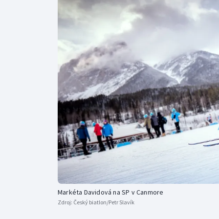
Curling
Dostihy
Florbal
Futsal
Golf
Gymnastika
Markéta Davidová na SP v Canmore
Zdroj:
Český biatlon/Petr Slavík