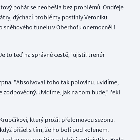
ětový pohár se neobešla bez problémů. Ondřeje
játry, dýchací problémy postihly Veroniku
o sněhového tunelu v Oberhofu onemocněl i
e to teď na správné cestě," ujistil trenér
rpna. "Absolvoval toho tak polovinu, uvidíme,
je zodpovědný. Uvidíme, jak na tom bude," řekl
 Krupčíkovi, který prožil přelomovou sezonu.
když přišel s tím, že ho bolí pod kolenem.
 teď se mu to vrátilo a dobírá antibiotika. Bude