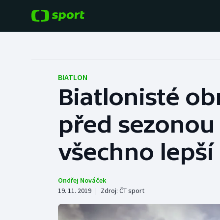
POPULÁRNÍ
DALŠÍ SPORTY
Fotbal
Americký fotbal
BIATLON
Biatlonisté ob
Hokej
Baseball a softbal
před sezonou 
Tenis
Basketbal
Atletika
všechno lepší
Biatlon
Cyklistika
Boby a skeleton
Ondřej Nováček
19. 11. 2019
|
Zdroj:
ČT sport
Box