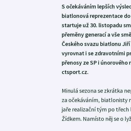
S očekáváním lepších výsle
biatlonová reprezentace do
startuje už 30. listopadu s
přeměny generací a vše smě
Českého svazu biatlonu Ji
vyrovnat i se zdravotními 
přenosy ze SP i únorového m
ctsport.cz.
Minulá sezona se zkrátka ne
za očekáváním, biatlonisty n
jaře realizační tým po třec
Žídkem. Namísto něj se o lyž