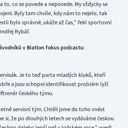
a to, co se povede a nepovede. My vždycky se
ojeni. Byly tam chvíle, kdy nám to nejelo, tak
Jestli bylo správné, ukáže až čas," řekl sportovní
Ondřej Rybář.
ávodníků v Biatlon fokus podcastu:
servisák. Je to teď parta mladých kluků, kteří
bře a jsou schopni identifikovat problém lyží
 šéftrenér českého týmu.
tně servisní tým. Chtěli jsme do toho vnést
me si, že po dlouhých letech se vydáváme českou
všechno daleko lepší než v loňském roce," uvedl