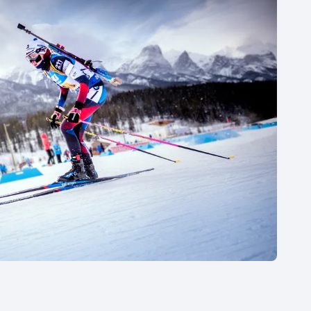
Moderní pětiboj
Triatlon
Motorsport
Veslování
Olympijské hry
Vodní slalom
Parasport
Volejbal
Plavání
Ostatní
Plážový volejbal