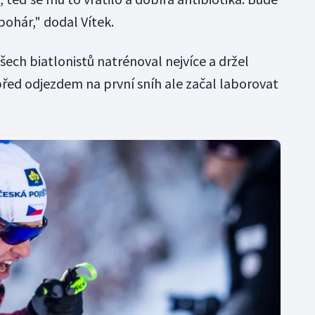
pohár," dodal Vítek.
šech biatlonistů natrénoval nejvíce a držel
před odjezdem na první sníh ale začal laborovat