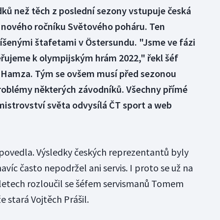
dků než těch z poslední sezony vstupuje česká
 nového ročníku Světového poháru. Ten
míšenými štafetami v Östersundu. "Jsme ve fázi
řujeme k olympijským hrám 2022," řekl šéf
ří Hamza. Tým se ovšem musí před sezonou
problémy některých závodníků. Všechny přímé
istrovství světa odvysílá ČT sport a web
povedla. Výsledky českých reprezentantů byly
avíc často nepodržel ani servis. I proto se už na
h letech rozloučil se šéfem servismanů Tomem
e stará Vojtěch Prášil.