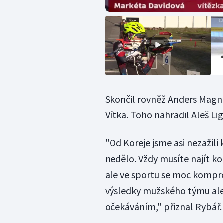
Skončil rovněž Anders Magnus
Vítka. Toho nahradil Aleš Li
"Od Koreje jsme asi nezažili
nedělo. Vždy musíte najít k
ale ve sportu se moc kompro
výsledky mužského týmu ale
očekáváním," přiznal Rybář.