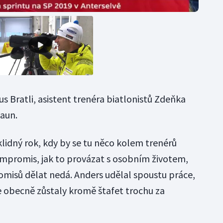
 Bratli, asistent trenéra biatlonistů Zdeňka
gaun.
 klidný rok, kdy by se tu něco kolem trenérů
ompromis, jak to provázat s osobním životem,
misů dělat nedá. Anders udělal spoustu práce,
 obecně zůstaly kromě štafet trochu za