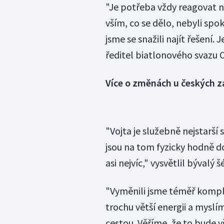
"Je potřeba vždy reagovat n
vším, co se dělo, nebyli spok
jsme se snažili najít řešení. 
ředitel biatlonového svazu 
Více o změnách u českých z
"Vojta je služebně nejstarší 
jsou na tom fyzicky hodně do
asi nejvíc," vysvětlil bývalý
"Vyměnili jsme téměř komple
trochu větší energii a myslí
cestou. Věříme, že to bude 