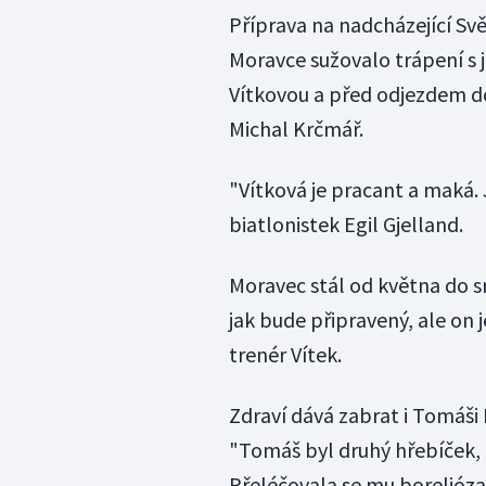
Příprava na nadcházející Sv
Moravce sužovalo trápení s 
Vítkovou a před odjezdem d
Michal Krčmář.
"Vítková je pracant a maká. J
biatlonistek Egil Gjelland.
Moravec stál od května do s
jak bude připravený, ale on 
trenér Vítek.
Zdraví dává zabrat i Tomáši
"Tomáš byl druhý hřebíček, 
Přeléčovala se mu borelióza,