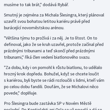
Stolní tenis
musíme to tak brát," dodává Rybář.
Smutný je zejména za Michala Šlesingra, který plánoval
Triatlon
uzavřít svou bohatou letitou kariéru právě před
Veslování
burácející novoměstskou arénou.
"Většina týmu to prožívá i za něj. Je to lítost. On to
Vodní slalom
definoval, jako že se kruh uzavřel, protože začínal před
prázdnými tribunami a teď skončí před prázdnými
Volejbal
tribunami," říká člen vedení biatlonového svazu.
Ostatní
"Za dobu, kdy i on pomohl k růstu biatlonu, to udělalo
hrozný krok dopředu. Bohužel, když se chcete loučit
s kariérou, byli byste se rádi rozloučili s lidmi, kteří vám
po celou dobu fandili. Doufám, že se Michalovi něco
povede," doplňuje.
Pro Šlesingra bude zastávka SP v Novém Městě
poslední. Do Kontiolahti ani Osla se už nevydá a dá se