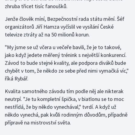
zhruba třicet tisíc fanoušků.
Gymnastika
Jenže člověk míní, Bezpečnostní rada státu mění. Šéf
organizátorů Jiří Hamza vyčíslil ve vysílání České
Házená
televize ztráty až na 50 milionů korun.
Jezdectví
"My jsme se už včera u večeře bavili, že je to takové,
jako když jedete měřený trénink s největší konkurencí.
Judo
Závod to bude stejné kvality, ale podpora diváků bude
chybět v tom, že někdo ze sebe před nimi vymačká víc,"
Krasobruslení
říká Rybář.
Lezení
Kvalita samotného závodu tím podle něj ale nikterak
neutrpí. "Je tu kompletní špička, v biatlonu se to moc
Lyže a snowboard
nestřídá, že by někdo vynechával," tvrdí. A když už
někdo vynechá, pak kvůli rodinným důvodům, případně
Moderní pětiboj
přípravě na mistrovství světa.
Motorsport