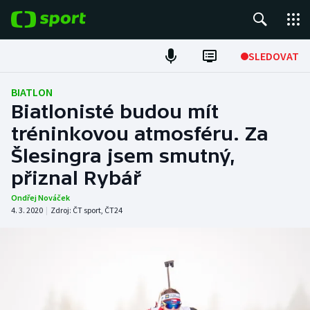
POPULÁRNÍ
SLEDOVAT
Fotbal
BIATLON
Biatlonisté budou mít
Hokej
tréninkovou atmosféru. Za
Šlesingra jsem smutný,
Tenis
přiznal Rybář
Atletika
Ondřej Nováček
4. 3. 2020
|
Zdroj:
ČT sport
,
ČT24
Cyklistika
DALŠÍ SPORTY
Americký fotbal
NEPŘEHLÉDNĚTE