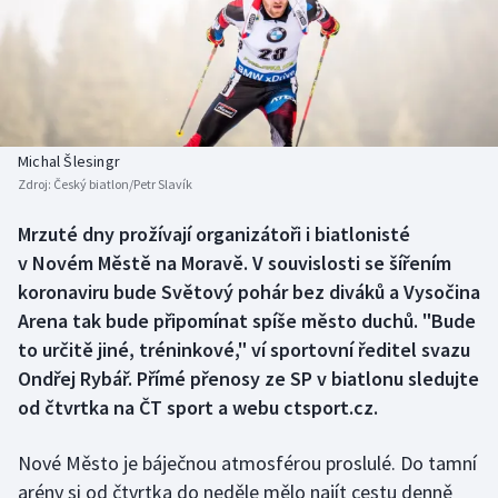
Baseball a softbal
Soutěže
Basketbal
Historické návraty
Biatlon
Aplikace ČT sport
Michal Šlesingr
Boby a skeleton
AZ kvíz
Zdroj:
Český biatlon/Petr Slavík
Box
Mrzuté dny prožívají organizátoři i biatlonisté
v Novém Městě na Moravě. V souvislosti se šířením
Curling
koronaviru bude Světový pohár bez diváků a Vysočina
Arena tak bude připomínat spíše město duchů. "Bude
Dostihy
to určitě jiné, tréninkové," ví sportovní ředitel svazu
Ondřej Rybář. Přímé přenosy ze SP v biatlonu sledujte
Florbal
od čtvrtka na ČT sport a webu ctsport.cz.
Futsal
Nové Město je báječnou atmosférou proslulé. Do tamní
arény si od čtvrtka do neděle mělo najít cestu denně
Golf