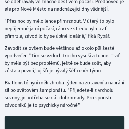
se odehrávaly ve značně deštivém počasí. Předpověď je
ale pro Nové Město na nadcházející dny vlídnější.
"Přes noc by mělo lehce přimrznout. V úterý to bylo
nepříjemné jarní počasí, ráno ve středu byla trať
přimrzlá, závodilo by se úplně ideálně," říká Rybář.
Závodit se ovšem bude většinou až okolo půl šesté
vpodvečer. "Tím se vzduch trochu vysuší a tuhne. Trať
by měla být bez problémů, ještě se bude solit, aby
zůstala pevná," ujišťuje bývalý šéftrenér týmu.
Biatlonisté nyní měli zhruba týden na zotavení a nabrání
sil po světovém šampionátu. "Přijedete-li z vrcholu
sezony, je potřeba se dát dohromady. Pro spoustu
závodníků je to psychicky náročné."