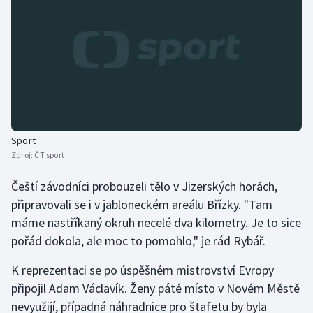
Sport
Zdroj:
ČT sport
Čeští závodníci probouzeli tělo v Jizerských horách,
připravovali se i v jabloneckém areálu Břízky. "Tam
máme nastříkaný okruh necelé dva kilometry. Je to sice
pořád dokola, ale moc to pomohlo," je rád Rybář.
K reprezentaci se po úspěšném mistrovství Evropy
připojil Adam Václavík. Ženy páté místo v Novém Městě
nevyužijí, případná náhradnice pro štafetu by byla