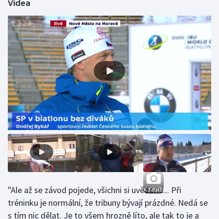
Videa
Olympijské hry
Parasport
Plavání
Plážový volejbal
Ragby
Rychlobruslení
Rychlostní kanoistika
Short track
"Ale až se závod pojede, všichni si uvědomí... Při
+ 3 další
tréninku je normální, že tribuny bývají prázdné. Nedá se
Sportovní střelba
s tím nic dělat. Je to všem hrozně líto, ale tak to je a