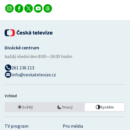
Divácké centrum
každý všední den:
8:00—16:00 hodin
261 136 113
info@ceskatelevize.cz
Vzhled
Světlý
Tmavý
Systém
TV program
Pro média