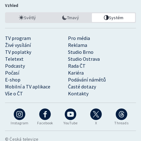
Vzhled
Světlý
Tmavý
Systém
TV program
Pro média
Živé vysílání
Reklama
TV poplatky
Studio Brno
Teletext
Studio Ostrava
Podcasty
Rada ČT
Počasí
Kariéra
E-shop
Podávání námětů
Mobilní a TV aplikace
Časté dotazy
Vše o ČT
Kontakty
Instagram
Facebook
YouTube
X
Threads
© Česká televize