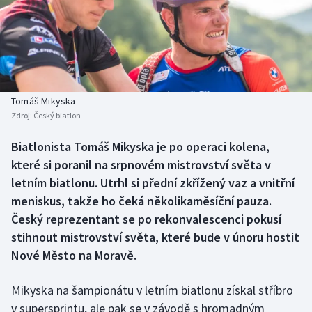
Baseball a softbal
Soutěže
Basketbal
Historické návraty
Biatlon
Aplikace ČT sport
Tomáš Mikyska
Boby a skeleton
AZ kvíz
Zdroj:
Český biatlon
Box
Biatlonista Tomáš Mikyska je po operaci kolena,
které si poranil na srpnovém mistrovství světa v
Curling
letním biatlonu. Utrhl si přední zkřížený vaz a vnitřní
meniskus, takže ho čeká několikaměsíční pauza.
Dostihy
Český reprezentant se po rekonvalescenci pokusí
stihnout mistrovství světa, které bude v únoru hostit
Florbal
Nové Město na Moravě.
Futsal
Mikyska na šampionátu v letním biatlonu získal stříbro
v supersprintu, ale pak se v závodě s hromadným
Golf