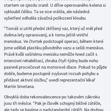
startem ve sjezdu zranil. U dříve operovaného kolena si
vykloubil čéšku. Ta se sice vrátila, ale následná
Gymnastika
vyšetření odhalila závažná poškození kloubu.
Házená
"Tomáš si utrhl přední zkřížený vaz, který už měl před
dvěma lety opravovaný, a k tomu ještě vnitřní
Jezdectví
meniskus. Ve čtvrtek podstoupil operaci, během které
Judo
jsme udělali plastiku původního vazu a sešili meniskus.
Právě kvůli sešitému menisku nemůže hned začít s
Krasobruslení
intenzivní rehabilitací, zhruba čtyři týdny bude nohu
pasivně procvičovat na motorové dlaze. Pokud to půjde
Lezení
dobře, budeme postupně zvyšovat rozsah pohybu a
přidávat aktivní složku," uvedl reprezentační lékař
Lyže a snowboard
Martin Smetana.
Moderní pětiboj
Obvyklá doba rekonvalescence po takovém zákroku
jsou tři měsíce. "Pak je člověk schopný běžné zátěže,
Motorsport
ale tady se bavíme o nadstandardní zátěži. Na druhou