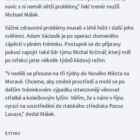
Stolní tenis
navíc s ní neměl větší problémy," řekl trenér mužů
Michael Málek.
Triatlon
Vážné zdravotní problémy museli v létě řešit i další jeho
Veslování
svěřenci. Adam Václavík je po operaci zlomeného
zápěstí v plném tréninku. Postupně se do přípravy
Vodní slalom
pokusí zapojit také lídr týmu Michal Krčmář, který měl
po infekci jater několik týdnů klidový režim.
Volejbal
"V neděli se přesune na tři týdny do Nového Města na
Ostatní
Moravě. Chceme, aby změnil prostředí a mohl se po
delším tréninkovém výpadku intenzivněji věnovat
střelbě a kolečkovým lyžím. Věřím, že s námi v říjnu
vyrazí na soustředění do italského střediska Passo
Lavaze," dodal Málek.
ŠTÍTKY