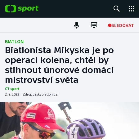
POPULÁRNÍ
SLEDOVAT
Fotbal
BIATLON
Biatlonista Mikyska je po
Hokej
operaci kolena, chtěl by
stihnout únorové domácí
Tenis
mistrovství světa
Atletika
ČT sport
2. 9. 2023
|
Zdroj:
ceskybiatlon.cz
Cyklistika
DALŠÍ SPORTY
Americký fotbal
NEPŘEHLÉDNĚTE