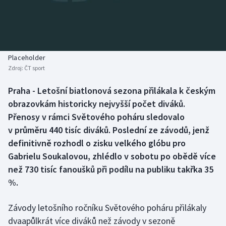
Baseball a softbal
Soutěže
Basketbal
Historické návraty
Biatlon
Aplikace ČT sport
Placeholder
Zdroj:
ČT sport
Boby a skeleton
AZ kvíz
Praha - Letošní biatlonová sezona přilákala k českým
obrazovkám historicky nejvyšší počet diváků.
Box
Přenosy v rámci Světového poháru sledovalo
Curling
v průměru 440 tisíc diváků. Poslední ze závodů, jenž
definitivně rozhodl o zisku velkého glóbu pro
Dostihy
Gabrielu Soukalovou, zhlédlo v sobotu po obědě více
než 730 tisíc fanoušků při podílu na publiku takřka 35
Florbal
%.
Futsal
Závody letošního ročníku Světového poháru přilákaly
dvaapůlkrát více diváků než závody v sezoně
Golf