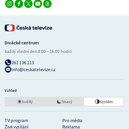
Divácké centrum
každý všední den:
8:00—16:00 hodin
261 136 113
info@ceskatelevize.cz
Vzhled
Světlý
Tmavý
Systém
TV program
Pro média
Živé vysílání
Reklama