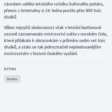
závodem celého letošního ročníku Světového poháru,
Olympijské hry
přenos z Anterselvy si 24. ledna pustilo přes 800 tisíc
diváků.
Parasport
Vůbec nejvyšší sledovanost však v letošní biatlonové
Plavání
sezoně zaznamenalo mistrovství světa v norském Oslu,
které přilákalo k obrazovkám v průměru sedm set tisíc
Plážový volejbal
diváků, a stalo se tak jednoznačně nejsledovanějším
mistrovstvím v historii českého vysílání.
Ragby
Rychlobruslení
ŠTÍTKY
Biatlon
Rychlostní kanoistika
Short track
Sportovní střelba