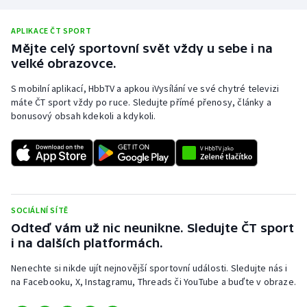
Stolní tenis
APLIKACE ČT SPORT
Triatlon
Mějte celý sportovní svět vždy u sebe i na
velké obrazovce.
Veslování
S mobilní aplikací, HbbTV a apkou iVysílání ve své chytré televizi
máte ČT sport vždy po ruce. Sledujte přímé přenosy, články a
Vodní slalom
bonusový obsah kdekoli a kdykoli.
Volejbal
Ostatní
SOCIÁLNÍ SÍTĚ
Odteď vám už nic neunikne. Sledujte ČT sport
i na dalších platformách.
Nenechte si nikde ujít nejnovější sportovní události. Sledujte nás i
na Facebooku, X, Instagramu, Threads či YouTube a buďte v obraze.