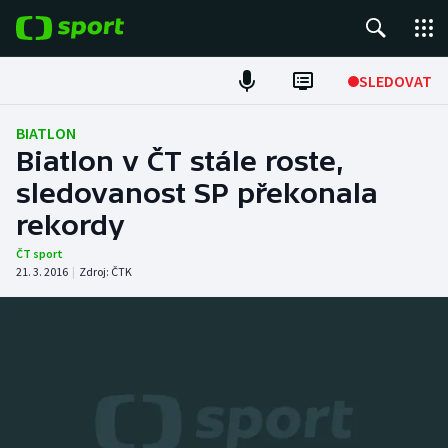
POPULÁRNÍ
SLEDOVAT
Fotbal
BIATLON
Biatlon v ČT stále roste,
Hokej
sledovanost SP překonala
rekordy
Tenis
ČT sport
Atletika
21. 3. 2016
|
Zdroj:
ČTK
Cyklistika
DALŠÍ SPORTY
Americký fotbal
NEPŘEHLÉDNĚTE