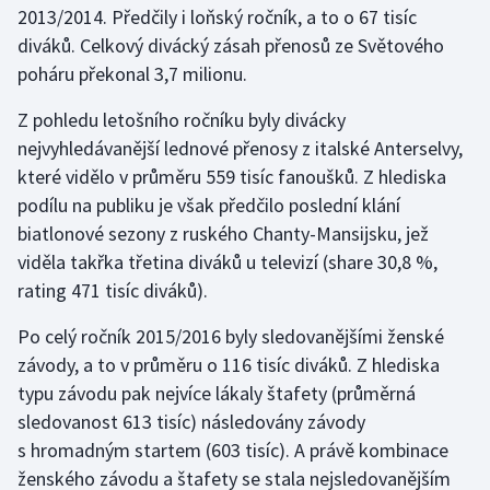
2013/2014. Předčily i loňský ročník, a to o 67 tisíc
diváků. Celkový divácký zásah přenosů ze Světového
Gymnastika
poháru překonal 3,7 milionu.
Házená
Z pohledu letošního ročníku byly divácky
nejvyhledávanější lednové přenosy z italské Anterselvy,
Jezdectví
které vidělo v průměru 559 tisíc fanoušků. Z hlediska
podílu na publiku je však předčilo poslední klání
Judo
biatlonové sezony z ruského Chanty-Mansijsku, jež
viděla takřka třetina diváků u televizí (share 30,8 %,
Krasobruslení
rating 471 tisíc diváků).
Lezení
Po celý ročník 2015/2016 byly sledovanějšími ženské
závody, a to v průměru o 116 tisíc diváků. Z hlediska
Lyže a snowboard
typu závodu pak nejvíce lákaly štafety (průměrná
Moderní pětiboj
sledovanost 613 tisíc) následovány závody
s hromadným startem (603 tisíc). A právě kombinace
Motorsport
ženského závodu a štafety se stala nejsledovanějším