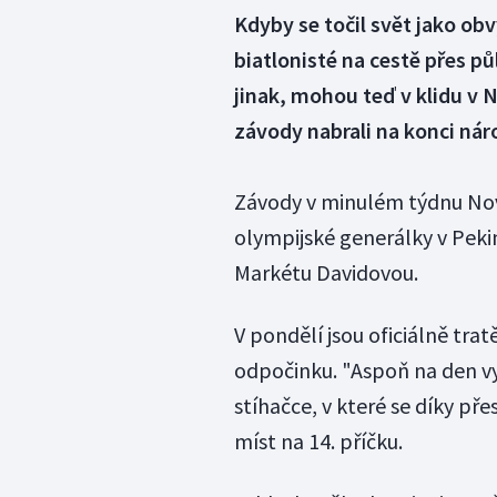
Kdyby se točil svět jako obv
biatlonisté na cestě přes pů
jinak, mohou teď v klidu v
závody nabrali na konci nár
Závody v minulém týdnu No
olympijské generálky v Pekin
Markétu Davidovou.
V pondělí jsou oficiálně trat
odpočinku. "Aspoň na den v
stíhačce, v které se díky p
míst na 14. příčku.