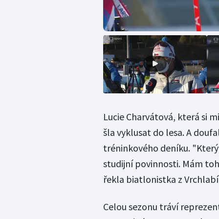
Lucie Charvátová, která si m
šla vyklusat do lesa. A douf
tréninkového deníku. "Kter
studijní povinnosti. Mám toh
řekla biatlonistka z Vrchlabí
Celou sezonu tráví repreze