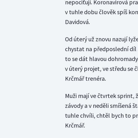
nepociťují. Koronavirová pra
v tuhle dobu člověk spíš ko
Davidová.
Od úterý už znovu nazují ly
chystat na předposlední díl 
to se dát hlavou dohromady,
v úterý projet, ve středu se 
Krčmář trenéra.
Muži mají ve čtvrtek sprint, 
závody a v neděli smíšená št
tuhle chvíli, chtěl bych to 
Krčmář.