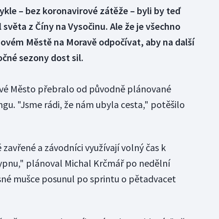
ykle – bez koronavirové zátěže – byli by teď
l světa z Číny na Vysočinu. Ale že je všechno
 Novém Městě na Moravě odpočívat, aby na další
očné sezony dost sil.
vé Město přebralo od původně plánované
gu. "Jsme rádi, že nám ubyla cesta," potěšilo
ě zavřené a závodníci využívají volný čas k
ypnu," plánoval Michal Krčmář po nedělní
řesné mušce posunul po sprintu o pětadvacet