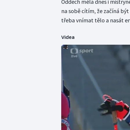
Oddech měla dnes i mistryně
na sobě cítím, že začíná být
třeba vnímat tělo a nasát en
Videa