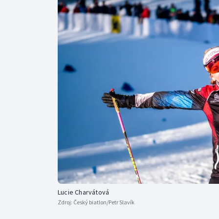
Curling
Dostihy
Florbal
Futsal
Golf
Gymnastika
Lucie Charvátová
Zdroj:
Český biatlon/Petr Slavík