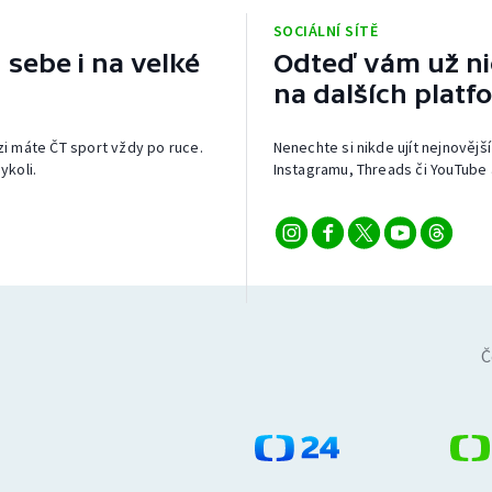
SOCIÁLNÍ SÍTĚ
 sebe i na velké
Odteď vám už nic
na dalších platf
izi máte ČT sport vždy po ruce.
Nenechte si nikde ujít nejnovější
ykoli.
Instagramu, Threads či YouTube 
Č