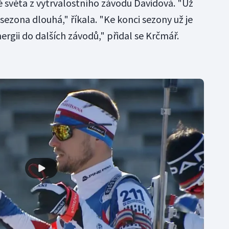
 světa z vytrvalostního závodu Davidová. "Už
 sezona dlouhá," říkala. "Ke konci sezony už je
ergii do dalších závodů," přidal se Krčmář.