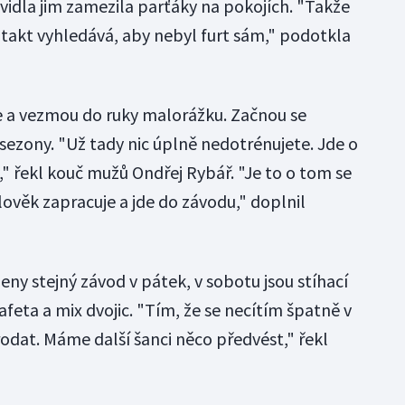
vidla jim zamezila parťáky na pokojích. "Takže
ntakt vyhledává, aby nebyl furt sám," podotkla
že a vezmou do ruky malorážku. Začnou se
sezony. "Už tady nic úplně nedotrénujete. Jde o
" řekl kouč mužů Ondřej Rybář. "Je to o tom se
člověk zapracuje a jde do závodu," doplnil
ženy stejný závod v pátek, v sobotu jsou stíhací
afeta a mix dvojic. "Tím, že se necítím špatně v
prodat. Máme další šanci něco předvést," řekl