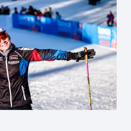
Moderní pětiboj
Triatlon
Motorsport
Veslování
Olympijské hry
Vodní slalom
Parasport
Volejbal
Plavání
Ostatní
Plážový volejbal