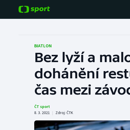
POPULÁRNÍ
DALŠÍ SPORTY
Fotbal
Americký fotbal
BIATLON
Bez lyží a mal
Hokej
Baseball a softbal
dohánění restů
Tenis
Basketbal
Atletika
čas mezi závo
Biatlon
Cyklistika
Boby a skeleton
ČT sport
8. 3. 2021
|
Zdroj:
ČTK
Box