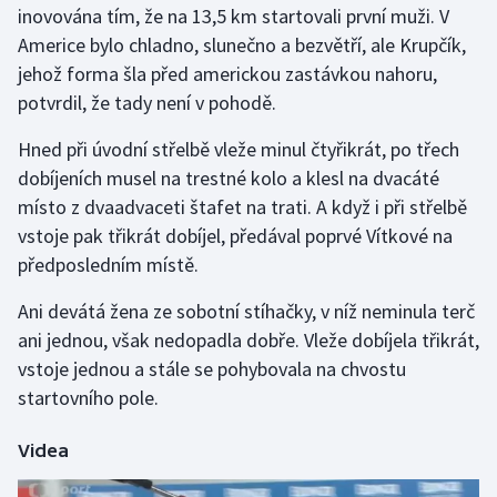
inovována tím, že na 13,5 km startovali první muži. V
Americe bylo chladno, slunečno a bezvětří, ale Krupčík,
Gymnastika
jehož forma šla před americkou zastávkou nahoru,
potvrdil, že tady není v pohodě.
Házená
Hned při úvodní střelbě vleže minul čtyřikrát, po třech
Jezdectví
dobíjeních musel na trestné kolo a klesl na dvacáté
místo z dvaadvaceti štafet na trati. A když i při střelbě
Judo
vstoje pak třikrát dobíjel, předával poprvé Vítkové na
předposledním místě.
Krasobruslení
Ani devátá žena ze sobotní stíhačky, v níž neminula terč
Lezení
ani jednou, však nedopadla dobře. Vleže dobíjela třikrát,
vstoje jednou a stále se pohybovala na chvostu
Lyže a snowboard
startovního pole.
Moderní pětiboj
Videa
Motorsport