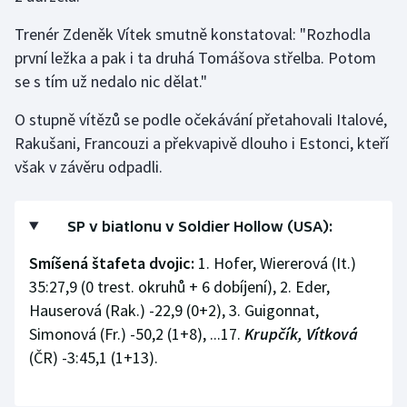
Stolní tenis
Trenér Zdeněk Vítek smutně konstatoval: "Rozhodla
první ležka a pak i ta druhá Tomášova střelba. Potom
Triatlon
se s tím už nedalo nic dělat."
Veslování
O stupně vítězů se podle očekávání přetahovali Italové,
Rakušani, Francouzi a překvapivě dlouho i Estonci, kteří
Vodní slalom
však v závěru odpadli.
Volejbal
SP v biatlonu v Soldier Hollow (USA):
Ostatní
Smíšená štafeta dvojic:
1. Hofer, Wiererová (It.)
35:27,9 (0 trest. okruhů + 6 dobíjení), 2. Eder,
Hauserová (Rak.) -22,9 (0+2), 3. Guigonnat,
Simonová (Fr.) -50,2 (1+8), ...17.
Krupčík, Vítková
(ČR) -3:45,1 (1+13).