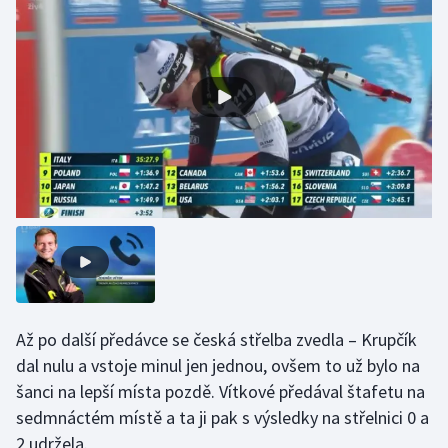
Olympijské hry
Parasport
Plavání
Plážový volejbal
Ragby
Rychlobruslení
Rychlostní kanoistika
Až po další předávce se česká střelba zvedla – Krupčík
dal nulu a vstoje minul jen jednou, ovšem to už bylo na
Short track
šanci na lepší místa pozdě. Vítkové předával štafetu na
Sportovní střelba
sedmnáctém místě a ta ji pak s výsledky na střelnici 0 a
2 udržela.