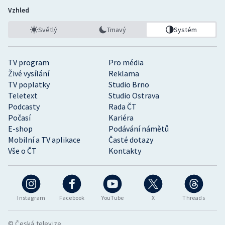
Vzhled
Světlý
Tmavý
Systém
TV program
Pro média
Živé vysílání
Reklama
TV poplatky
Studio Brno
Teletext
Studio Ostrava
Podcasty
Rada ČT
Počasí
Kariéra
E-shop
Podávání námětů
Mobilní a TV aplikace
Časté dotazy
Vše o ČT
Kontakty
Instagram
Facebook
YouTube
X
Threads
© Česká televize