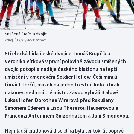
Baseball a softbal
Soutěže
Basketbal
Historické návraty
Biatlon
Aplikace ČT sport
Smíšená štafeta dvojic
Zdroj:
ČT4/AP/Rick Bowmer
Boby a skeleton
AZ kvíz
Střelecká bída české dvojice Tomáš Krupčík a
Veronika Vítková v první polovině závodu smíšených
Box
dvojic potopila naděje českého biatlonu na lepší
Curling
umístění v americkém Soldier Hollow. Češi minuli
třináct terčů, museli na jedno trestné kolo a brali
Dostihy
nakonec sedmnácté místo. Závod vyhráli Italové
Lukas Hofer, Dorothea Wirerová před Rakušany
Florbal
Simonem Ederem a Lisou Theresou Hauserovou a
Francouzi Antoninem Guigonnatem a Julií Simonovou.
Futsal
Nejmladší biatlonová disciplína byla tentokrát poprvé
Golf