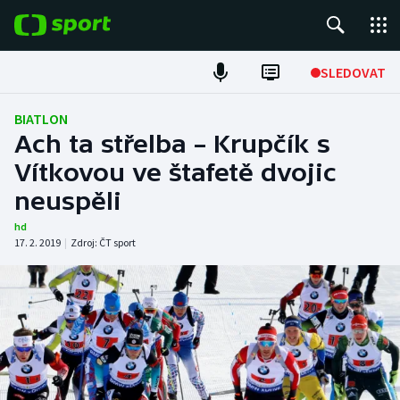
POPULÁRNÍ
SLEDOVAT
Fotbal
BIATLON
Ach ta střelba – Krupčík s
Hokej
Vítkovou ve štafetě dvojic
neuspěli
Tenis
hd
Atletika
17. 2. 2019
|
Zdroj:
ČT sport
Cyklistika
DALŠÍ SPORTY
Americký fotbal
NEPŘEHLÉDNĚTE