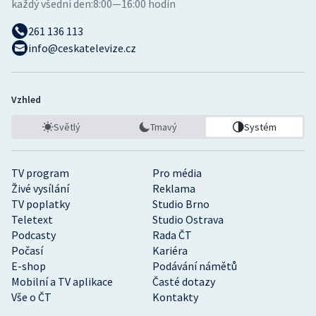
každý všední den:
8:00—16:00 hodin
261 136 113
info@ceskatelevize.cz
Vzhled
Světlý
Tmavý
Systém
TV program
Pro média
Živé vysílání
Reklama
TV poplatky
Studio Brno
Teletext
Studio Ostrava
Podcasty
Rada ČT
Počasí
Kariéra
E-shop
Podávání námětů
Mobilní a TV aplikace
Časté dotazy
Vše o ČT
Kontakty