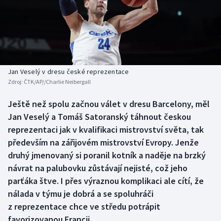
Baseball a softbal
Soutěže
Basketbal
Historické návraty
Biatlon
Aplikace ČT sport
Jan Veselý v dresu české reprezentace
Boby a skeleton
AZ kvíz
Zdroj:
ČTK/AP//Charlie Neibergall
Box
Ještě než spolu začnou válet v dresu Barcelony, měl
Jan Veselý a Tomáš Satoranský táhnout českou
Curling
reprezentaci jak v kvalifikaci mistrovství světa, tak
především na zářijovém mistrovství Evropy. Jenže
Dostihy
druhý jmenovaný si poranil kotník a naděje na brzký
návrat na palubovku zůstávají nejisté, což jeho
Florbal
parťáka štve. I přes výraznou komplikaci ale cítí, že
nálada v týmu je dobrá a se spoluhráči
Futsal
z reprezentace chce ve středu potrápit
favorizovanou Francii.
Golf