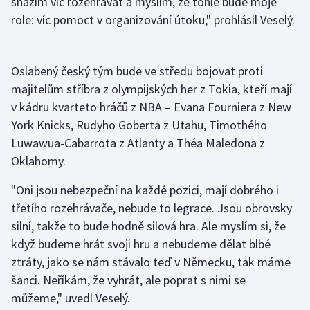
snažím víc rozehrávat a myslím, že tohle bude moje
Stolní tenis
role: víc pomoct v organizování útoku," prohlásil Veselý.
Triatlon
Oslabený český tým bude ve středu bojovat proti
Veslování
majitelům stříbra z olympijských her z Tokia, kteří mají
v kádru kvarteto hráčů z NBA – Evana Fourniera z New
Vodní slalom
York Knicks, Rudyho Goberta z Utahu, Timothého
Luwawua-Cabarrota z Atlanty a Théa Maledona z
Volejbal
Oklahomy.
Ostatní
"Oni jsou nebezpeční na každé pozici, mají dobrého i
třetího rozehrávače, nebude to legrace. Jsou obrovsky
silní, takže to bude hodně silová hra. Ale myslím si, že
když budeme hrát svoji hru a nebudeme dělat blbé
ztráty, jako se nám stávalo teď v Německu, tak máme
šanci. Neříkám, že vyhrát, ale poprat s nimi se
můžeme," uvedl Veselý.