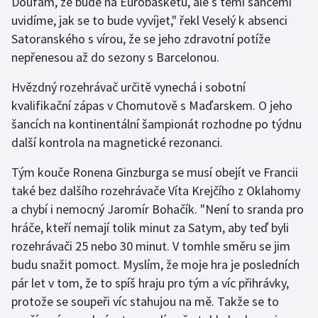
Doufám, že bude na Eurobasketu, ale s těmi šancemi
uvidíme, jak se to bude vyvíjet," řekl Veselý k absenci
Olympijské hry
Satoranského s vírou, že se jeho zdravotní potíže
Parasport
nepřenesou až do sezony s Barcelonou.
Hvězdný rozehrávač určitě vynechá i sobotní
Plavání
kvalifikační zápas v Chomutově s Maďarskem. O jeho
šancích na kontinentální šampionát rozhodne po týdnu
Plážový volejbal
další kontrola na magnetické rezonanci.
Ragby
Tým kouče Ronena Ginzburga se musí obejít ve Francii
také bez dalšího rozehrávače Víta Krejčího z Oklahomy
Rychlobruslení
a chybí i nemocný Jaromír Bohačík. "Není to sranda pro
Rychlostní kanoistika
hráče, kteří nemají tolik minut za Satym, aby teď byli
rozehrávači 25 nebo 30 minut. V tomhle směru se jim
Short track
budu snažit pomoct. Myslím, že moje hra je posledních
pár let v tom, že to spíš hraju pro tým a víc přihrávky,
Sportovní střelba
protože se soupeři víc stahujou na mě. Takže se to