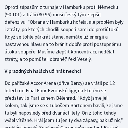
Oproti zápasům z turnaje v Hamburku proti Německu
(90:101) a Itálii (80:96) musí český tým zlepšit
defenzivu. "Obrana v Hamburku hořela, ale problém byly
i ztráty, po kterých chodili soupeři sami do protiútoků.
Když se tohle párkrát stane, nemáte už energii a
nastavenou hlavu na to bránit dobře proti postupnému
útoku soupeře. Musíme zlepšit koncentraci, nedělat
ztráty, a to pomůže i obraně," řekl Veselý.
V prazdných halách už hrát nechci
Do pařížské Accor Arena (dříve Bercy) se vrátil po 12
letech od Final Four Evropské ligy, na kterém se
představil s Partizanem Bělehrad. "Když jsme jeli
kolem, tak jsme se s Lubošem Bartoněm bavili, že jsme
tu byli naposledy před dvanácti lety. On z toho tehdy
vyšel vítězně. Hrál jsem tu jen ty dva zápasy, pak už nic,"
prohlásil Veselý. Současný Ginzburgův asistent Bartoň