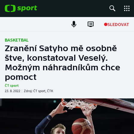
POPULÁRNÍ
SLEDOVAT
Fotbal
BASKETBAL
Zranění Satyho mě osobně
Hokej
štve, konstatoval Veselý.
Možným náhradníkům chce
Tenis
pomoct
Atletika
ČT sport
23. 8. 2022
|
Zdroj:
ČT sport
,
ČTK
Cyklistika
DALŠÍ SPORTY
Americký fotbal
NEPŘEHLÉDNĚTE