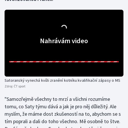
Gymnastika
Házená
Nahrávám video
Jezdectví
Judo
Krasobruslení
Satoranský vynechá kvůli zranění kotníku kvalifikační zápasy o MS
Lezení
Zdroj:
ČT sport
Lyže a snowboard
"Samozřejmě všechny to mrzí a všichni rozumíme
tomu, co Saty týmu dává a jak je pro něj důležitý. Ale
Moderní pětiboj
myslím, že máme dost zkušeností na to, abychom se s
tím poprali a dali do toho všechno. Mě osobně to štve.
Motorsport