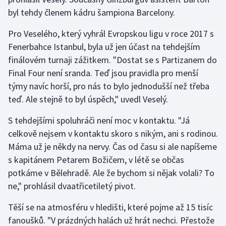
byl tehdy členem kádru šampiona Barcelony.
Pro Veselého, který vyhrál Evropskou ligu v roce 2017 s
Fenerbahce Istanbul, byla už jen účast na tehdejším
finálovém turnaji zážitkem. "Dostat se s Partizanem do
Final Four není sranda. Teď jsou pravidla pro menší
týmy navíc horší, pro nás to bylo jednodušší než třeba
teď. Ale stejně to byl úspěch," uvedl Veselý.
S tehdejšími spoluhráči není moc v kontaktu. "Já
celkově nejsem v kontaktu skoro s nikým, ani s rodinou.
Máma už je někdy na nervy. Čas od času si ale napíšeme
s kapitánem Petarem Božičem, v létě se občas
potkáme v Bělehradě. Ale že bychom si nějak volali? To
ne," prohlásil dvaatřicetiletý pivot.
Těší se na atmosféru v hledišti, které pojme až 15 tisíc
fanoušků. "V prázdných halách už hrát nechci. Přestože