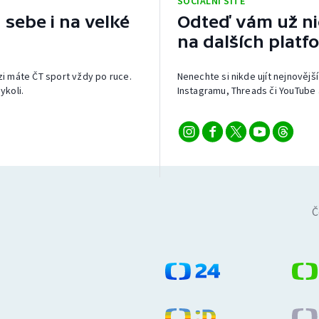
SOCIÁLNÍ SÍTĚ
 sebe i na velké
Odteď vám už nic
na dalších platf
izi máte ČT sport vždy po ruce.
Nenechte si nikde ujít nejnovější
ykoli.
Instagramu, Threads či YouTube 
Č