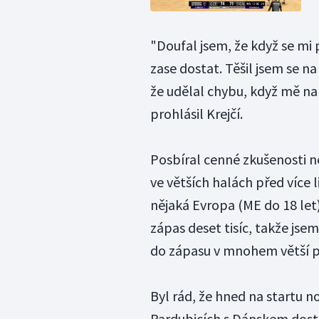
"Doufal jsem, že když se mi
zase dostat. Těšil jsem se na
že udělal chybu, když mě na 
prohlásil Krejčí.
Posbíral cenné zkušenosti ne
ve větších halách před více 
nějaká Evropa (ME do 18 let) 
zápas deset tisíc, takže jsem
do zápasu v mnohem větší p
Byl rád, že hned na startu n
Pardubicích s Dánskem dost