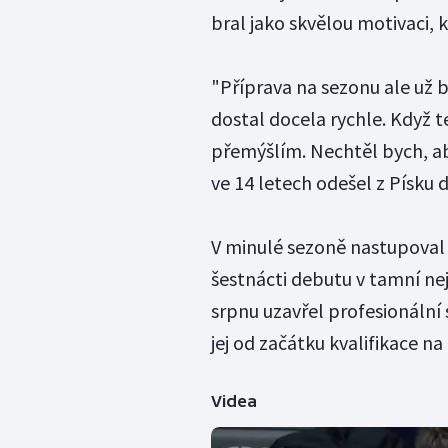
bral jako skvělou motivaci, k
"Příprava na sezonu ale už 
dostal docela rychle. Když t
přemýšlím. Nechtěl bych, aby
ve 14 letech odešel z Písku 
V minulé sezoně nastupoval z
šestnácti debutu v tamní nejv
srpnu uzavřel profesionáln
jej od začátku kvalifikace n
Videa