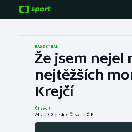
POPULÁRNÍ
DALŠÍ SPORTY
Fotbal
Americký fotbal
BASKETBAL
Že jsem nejel 
Hokej
Baseball a softbal
nejtěžších mo
Tenis
Basketbal
Atletika
Krejčí
Biatlon
Cyklistika
Boby a skeleton
ČT sport
24. 2. 2020
|
Zdroj:
ČT sport
,
ČTK
Box