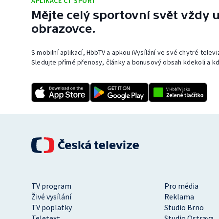
APLIKACE ČT SPORT
Mějte celý sportovní svět vždy u
obrazovce.
S mobilní aplikací, HbbTV a apkou iVysílání ve své chytré telev
Sledujte přímé přenosy, články a bonusový obsah kdekoli a kd
TV program
Pro média
Živé vysílání
Reklama
TV poplatky
Studio Brno
Teletext
Studio Ostrava