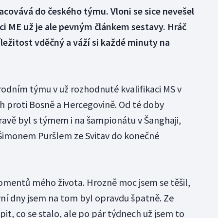
racovává do českého týmu. Vloni se sice nevešel
aci ME už je ale pevným článkem sestavy. Hráč
íležitost vděčný a váží si každé minuty na
árodním týmu v už rozhodnuté kvalifikaci MS v
h proti Bosně a Hercegovině. Od té doby
ravě byl s týmem i na šampionátu v Šanghaji,
 Šimonem Puršlem ze Svitav do konečné
momentů mého života. Hrozně moc jsem se těšil,
vní dny jsem na tom byl opravdu špatně. Ze
t, co se stalo, ale po pár týdnech už jsem to