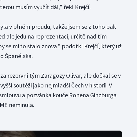
terou musím využít dál," řekl Krejčí.
byla v plném proudu, takže jsem se z toho pak
eď ale jedu na reprezentaci, určitě nad tím
 se mi to stalo znova," podotkl Krejčí, který už
do Španělska.
a rezervní tým Zaragozy Olivar, ale dočkal se v
yšší soutěži jako nejmladší Čech v historii. V
í smlouvu a pozvánka kouče Ronena Ginzburga
a ME neminula.