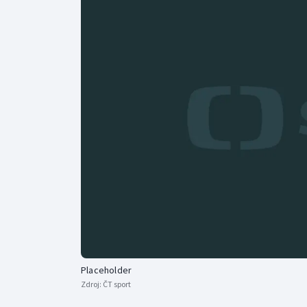
Curling
Dostihy
Florbal
Futsal
Golf
Gymnastika
Placeholder
Zdroj:
ČT sport