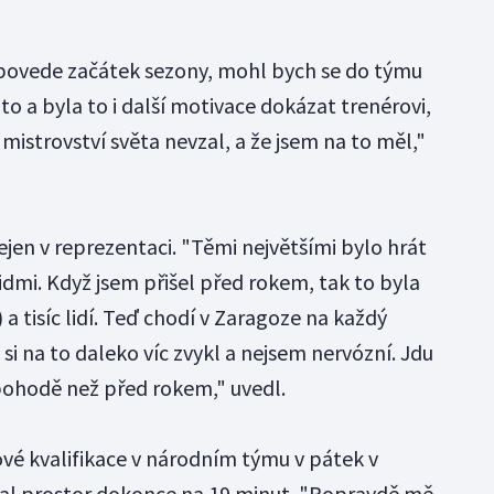
 povede začátek sezony, mohl bych se do týmu
 to a byla to i další motivace dokázat trenérovi,
mistrovství světa nevzal, a že jsem na to měl,"
jen v reprezentaci. "Těmi největšími bylo hrát
lidmi. Když jsem přišel před rokem, tak to byla
a tisíc lidí. Teď chodí v Zaragoze na každý
 si na to daleko víc zvykl a nejsem nervózní. Jdu
ohodě než před rokem," uvedl.
ové kvalifikace v národním týmu v pátek v
al prostor dokonce na 19 minut. "Popravdě mě