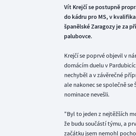
Vít Krejčí se postupně prop
do kádru pro MS, v kvalifik
španělské Zaragozy je za př
palubovce.
Krejčí se poprvé objevil v n
domácím duelu v Pardubicíc
nechyběl a v závěrečné příp
ale nakonec se společně se
nominace nevešli.
"Byl to jeden z nejtěžších 
že budu součástí týmu, a pr
začátku jsem nemohl pochopi