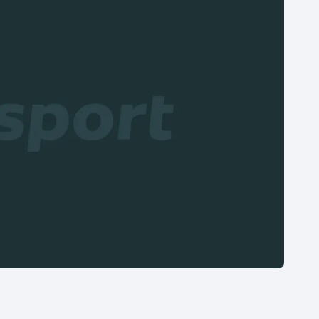
Moderní pětiboj
Triatlon
Motorsport
Veslování
Olympijské hry
Vodní slalom
Parasport
Volejbal
Plavání
Ostatní
Plážový volejbal