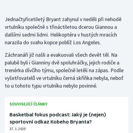
Stolní tenis
Triatlon
Jednačtyřicetiletý Bryant zahynul v neděli při nehodě
vrtulníku společně s třináctiletou dcerou Giannou a
Veslování
dalšími sedmi lidmi. Helikoptéra v hustých mracích
narazila do svahu kopce poblíž Los Angeles.
Vodní slalom
Záchranáři již našli a evakuovali všech devět těl. Na
Volejbal
palubě byli i Gianniny dvě spoluhráčky, jejich rodiče a
trenérka dívčího týmu, společně letěli na zápas. Podle
Ostatní
vyšetřovatelů ve vrtulníku černá skříňka nebyla, neboť
to u tohoto typu vrtulníku nebylo povinné.
SOUVISEJÍCÍ ČLÁNKY
Basketbal fokus podcast: Jaký je (nejen)
sportovní odkaz Kobeho Bryanta?
27. 1. 2020