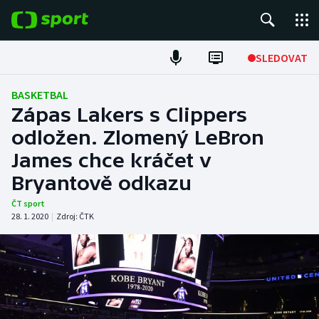
POPULÁRNÍ
SLEDOVAT
Fotbal
BASKETBAL
Zápas Lakers s Clippers
Hokej
odložen. Zlomený LeBron
James chce kráčet v
Tenis
Bryantově odkazu
Atletika
ČT sport
28. 1. 2020
|
Zdroj:
ČTK
Cyklistika
DALŠÍ SPORTY
Americký fotbal
NEPŘEHLÉDNĚTE