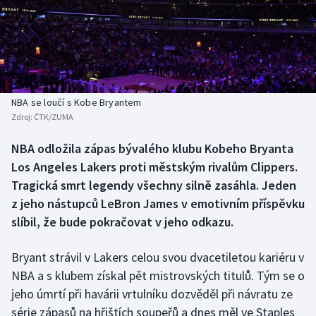
Baseball a softbal
Soutěže
Basketbal
Historické návraty
Biatlon
Aplikace ČT sport
NBA se loučí s Kobe Bryantem
Boby a skeleton
AZ kvíz
Zdroj:
ČTK/ZUMA
Box
NBA odložila zápas bývalého klubu Kobeho Bryanta
Los Angeles Lakers proti městským rivalům Clippers.
Curling
Tragická smrt legendy všechny silně zasáhla. Jeden
z jeho nástupců LeBron James v emotivním příspěvku
Dostihy
slíbil, že bude pokračovat v jeho odkazu.
Florbal
Bryant strávil v Lakers celou svou dvacetiletou kariéru v
NBA a s klubem získal pět mistrovských titulů. Tým se o
Futsal
jeho úmrtí při havárii vrtulníku dozvěděl při návratu ze
série zápasů na hřištích soupeřů a dnes měl ve Staples
Golf