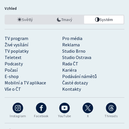
Vzhled
Světlý
Tmavý
Systém
TV program
Pro média
Živé vysílání
Reklama
TV poplatky
Studio Brno
Teletext
Studio Ostrava
Podcasty
Rada ČT
Počasí
Kariéra
E-shop
Podávání námětů
Mobilní a TV aplikace
Časté dotazy
Vše o ČT
Kontakty
Instagram
Facebook
YouTube
X
Threads