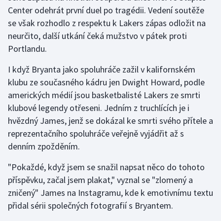
Center odehrát první duel po tragédii. Vedení soutěže
se však rozhodlo z respektu k Lakers zápas odložit na
Gymnastika
neurčito, další utkání čeká mužstvo v pátek proti
Házená
Portlandu.
I když Bryanta jako spoluhráče zažil v kalifornském
Jezdectví
klubu ze současného kádru jen Dwight Howard, podle
Judo
amerických médií jsou basketbalisté Lakers ze smrti
klubové legendy otřeseni. Jedním z truchlících je i
Krasobruslení
hvězdný James, jenž se dokázal ke smrti svého přítele a
reprezentačního spoluhráče veřejně vyjádřit až s
Lezení
denním zpožděním.
Lyže a snowboard
"Pokaždé, když jsem se snažil napsat něco do tohoto
příspěvku, začal jsem plakat," vyznal se "zlomený a
Moderní pětiboj
zničený" James na Instagramu, kde k emotivnímu textu
přidal sérii společných fotografií s Bryantem.
Motorsport