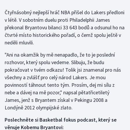
Olympijské hry
Čtyřnásobný nejlepší hráč NBA přišel do Lakers předloni
v létě. V sobotním duelu proti Philadelphii James
Parasport
překonal Bryantovu bilanci 33 643 bodů a odsunul ho na
čtvrté místo historického pořadí, o čemž spolu ještě v
Plavání
neděli mluvili.
Plážový volejbal
"Ani na okamžik by mě nenapadlo, že to je poslední
rozhovor, který spolu vedeme. Slibuju, že budu
Ragby
pokračovat v tvém odkazu! Tolik jsi znamenal pro nás
všechny a zvlášť pro celý národ Lakers. Je mou
Rychlobruslení
povinností táhnout tento tým. Prosím, dej mi sílu z
nebe a dávej na mě pozor," napsal pětatřicetiletý
Rychlostní kanoistika
James, jenž s Bryantem získal v Pekingu 2008 a
Short track
Londýně 2012 olympijské zlato.
Poslechněte si Basketbal fokus podcast, který se
Sportovní střelba
věnuje Kobemu Bryantovi: