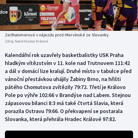
Baseball a softbal
Soutěže
Basketbal
Historické návraty
Biatlon
Aplikace ČT sport
Zeithammerová v nájezdu proti Mervínské ze Slovanky
Zdroj:
Sokol Hradec Králové
Boby a skeleton
AZ kvíz
Kalendářní rok uzavřely basketbalistky USK Praha
hladkým vítězstvím v 11. kole nad Trutnovem 111:42
Box
a dál v domácí lize kralují. Druhé místo v tabulce před
Curling
vánoční přestávkou uhájily Žabiny Brno, na hřišti
pátého Chomutova zvítězily 79:72. Třetí je Královo
Dostihy
Pole po výhře 102:66 v Brandýse nad Labem. Stejnou
zápasovou bilanci 8:3 má také čtvrtá Slavia, která
Florbal
porazila Ostravu 79:66. O překvapení se postarala
Slovanka, která přehrála Hradec Králové 97:82.
Futsal
Golf