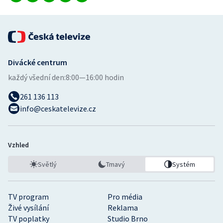
Divácké centrum
každý všední den:
8:00—16:00 hodin
261 136 113
info@ceskatelevize.cz
Vzhled
Světlý
Tmavý
Systém
TV program
Pro média
Živé vysílání
Reklama
TV poplatky
Studio Brno