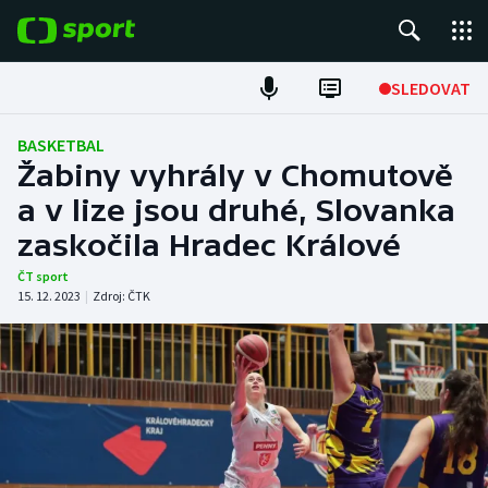
POPULÁRNÍ
SLEDOVAT
Fotbal
BASKETBAL
Žabiny vyhrály v Chomutově
Hokej
a v lize jsou druhé, Slovanka
zaskočila Hradec Králové
Tenis
ČT sport
Atletika
15. 12. 2023
|
Zdroj:
ČTK
Cyklistika
DALŠÍ SPORTY
Americký fotbal
NEPŘEHLÉDNĚTE