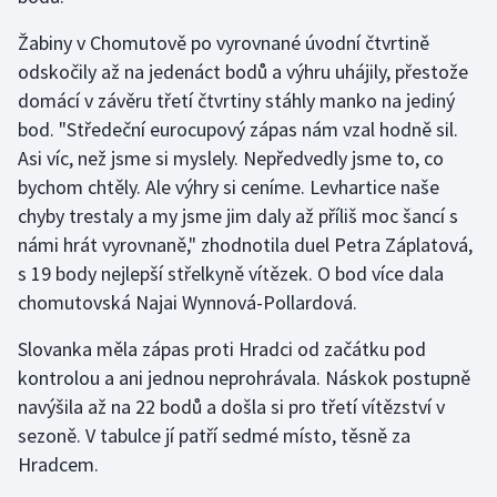
Olympijské hry
Žabiny v Chomutově po vyrovnané úvodní čtvrtině
odskočily až na jedenáct bodů a výhru uhájily, přestože
Parasport
domácí v závěru třetí čtvrtiny stáhly manko na jediný
bod. "Středeční eurocupový zápas nám vzal hodně sil.
Plavání
Asi víc, než jsme si myslely. Nepředvedly jsme to, co
bychom chtěly. Ale výhry si ceníme. Levhartice naše
Plážový volejbal
chyby trestaly a my jsme jim daly až příliš moc šancí s
námi hrát vyrovnaně," zhodnotila duel Petra Záplatová,
Ragby
s 19 body nejlepší střelkyně vítězek. O bod více dala
Rychlobruslení
chomutovská Najai Wynnová-Pollardová.
Slovanka měla zápas proti Hradci od začátku pod
Rychlostní kanoistika
kontrolou a ani jednou neprohrávala. Náskok postupně
navýšila až na 22 bodů a došla si pro třetí vítězství v
Short track
sezoně. V tabulce jí patří sedmé místo, těsně za
Sportovní střelba
Hradcem.