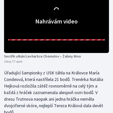
Gymnastika
Nahrávám video
Házená
Jezdectví
Judo
Sestřih utkání Levhartice Chomutov – Žabiny Brno
Krasobruslení
Zdroj:
ČT sport
Lezení
Úřadující šampionky z USK táhla na Královce María
Condeová, která nastřílela 21 bodů. Trenérka Natália
Lyže a snowboard
Hejková rozložila zátěž rovnoměrně na celý tým a
každá z hráček zaznamenala alespoň osm bodů. V
Moderní pětiboj
dresu Trutnova naopak ani jedna hráčka neměla
dvojciferné skóre, nejlepší Tereza Králová dala devět
Motorsport
bodů.