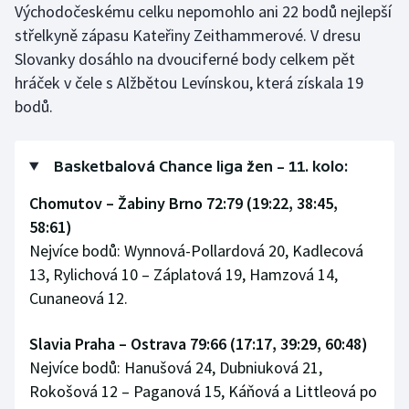
Východočeskému celku nepomohlo ani 22 bodů nejlepší
Stolní tenis
střelkyně zápasu Kateřiny Zeithammerové. V dresu
Triatlon
Slovanky dosáhlo na dvouciferné body celkem pět
hráček v čele s Alžbětou Levínskou, která získala 19
Veslování
bodů.
Vodní slalom
Basketbalová Chance liga žen – 11. kolo:
Volejbal
Chomutov – Žabiny Brno 72:79 (19:22, 38:45,
58:61)
Ostatní
Nejvíce bodů: Wynnová-Pollardová 20, Kadlecová
13, Rylichová 10 – Záplatová 19, Hamzová 14,
Cunaneová 12.
Slavia Praha – Ostrava 79:66 (17:17, 39:29, 60:48)
Nejvíce bodů: Hanušová 24, Dubniuková 21,
Rokošová 12 – Paganová 15, Káňová a Littleová po