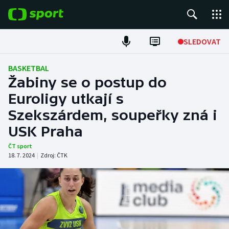
POPULÁRNÍ
SLEDOVAT
Fotbal
BASKETBAL
Žabiny se o postup do
Hokej
Euroligy utkají s
Szekszárdem, soupeřky zná i
Tenis
USK Praha
Atletika
ČT sport
18. 7. 2024
|
Zdroj:
ČTK
Cyklistika
DALŠÍ SPORTY
Americký fotbal
NEPŘEHLÉDNĚTE