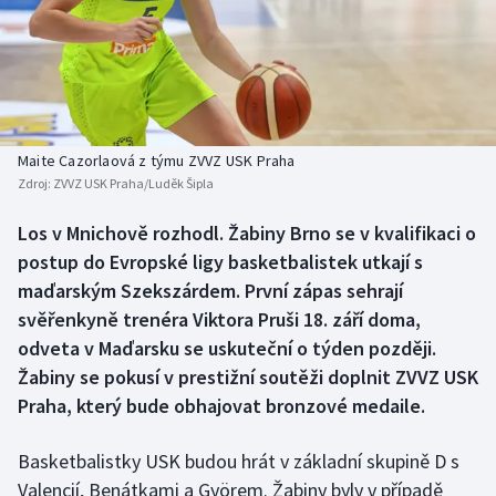
Baseball a softbal
Soutěže
Basketbal
Historické návraty
Biatlon
Aplikace ČT sport
Maite Cazorlaová z týmu ZVVZ USK Praha
Boby a skeleton
AZ kvíz
Zdroj:
ZVVZ USK Praha/Luděk Šipla
Box
Los v Mnichově rozhodl. Žabiny Brno se v kvalifikaci o
postup do Evropské ligy basketbalistek utkají s
Curling
maďarským Szekszárdem. První zápas sehrají
svěřenkyně trenéra Viktora Pruši 18. září doma,
Dostihy
odveta v Maďarsku se uskuteční o týden později.
Žabiny se pokusí v prestižní soutěži doplnit ZVVZ USK
Florbal
Praha, který bude obhajovat bronzové medaile.
Futsal
Basketbalistky USK budou hrát v základní skupině D s
Valencií, Benátkami a Györem. Žabiny byly v případě
Golf