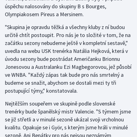
úspěchu nalosovány do skupiny B s Bourges,
Olympiakosem Pireus a Mersinem.
Gymnastika
"Skupina je opravdu těžká a všechny kluby z ní budou
Házená
určitě chtít postoupit. Pro nás je to složité v tom, že na
začátku sezony nebudeme ještě v kompletní sestavě,"
Jezdectví
uvedla na webu USK trenérka Natália Hejková, která v
Judo
úvodu sezony bude postrádat Američanku Brionnu
Jonesovou a Australanku Ezi Magbegorovou, jež působí
Krasobruslení
ve WNBA. "Každý zápas tak bude pro nás smrtelný a
budeme se snažit, abychom se dostali mezi ty tři
Lezení
postupující týmy," konstatovala.
Lyže a snowboard
Nejtěžším soupeřem ve skupině podle slovenské
trenérky bude španělský mistr Valencie. "S týmem jsme
Moderní pětiboj
se již střetli a v minulé sezoně ukázal svoji vrcholnou
kvalitu. Opakuje se i Györ, s kterým jsme hráli v minulé
Motorsport
sezoně. Ani Benátky pro nás nejsou neznámým