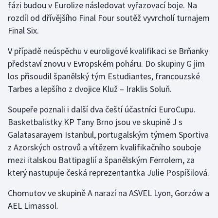
fázi budou v Eurolize následovat vyřazovací boje. Na
Stolní tenis
rozdíl od dřívějšího Final Four soutěž vyvrcholí turnajem
Final Six.
Triatlon
V případě neúspěchu v euroligové kvalifikaci se Brňanky
Veslování
představí znovu v Evropském poháru. Do skupiny G jim
los přisoudil španělský tým Estudiantes, francouzské
Vodní slalom
Tarbes a lepšího z dvojice Kluž – Iraklis Soluň.
Volejbal
Soupeře poznali i další dva čeští účastníci EuroCupu.
Basketbalistky KP Tany Brno jsou ve skupině J s
Ostatní
Galatasarayem Istanbul, portugalským týmem Sportiva
z Azorských ostrovů a vítězem kvalifikačního souboje
mezi italskou Battipaglií a španělským Ferrolem, za
který nastupuje česká reprezentantka Julie Pospíšilová.
Chomutov ve skupině A narazí na ASVEL Lyon, Gorzów a
AEL Limassol.