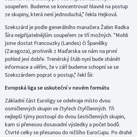
soupeřem. Budeme se koncentrovat hlavně na postup
Olympijské hry
ze skupiny, která není jednoduchá," řekla Hejková.
Parasport
Szekszárd je podle generálního manažera Žabin Radka
Šíra nejpřijatelnějším soupeřem ze tří možných. "Mohli
Plavání
jsme dostat Francouzky (Landes) či Španělky
(Zaragoza), protivník z Maďarska se nám na první
Plážový volejbal
pohled jeví dobře. Trenérský štáb nyní bude shánět
informace a věřím, že v září budeme schopní se se
Ragby
Szekszárdem poprat o postup," řekl Šír.
Rychlobruslení
Evropská liga se uskuteční v novém formátu
Rychlostní kanoistika
Základní část Euroligy se odehraje místo dvou
osmičlenných skupin ve čtyřech čtyřčlenných. Tři
Short track
nejlepší týmy postoupí do dvou šestičlenných skupin,
kam si přenesou dosavadní výsledky a počet bodů.
Sportovní střelba
Čtvrté celky se přesunou do nižšího EuroCupu. Po druhé