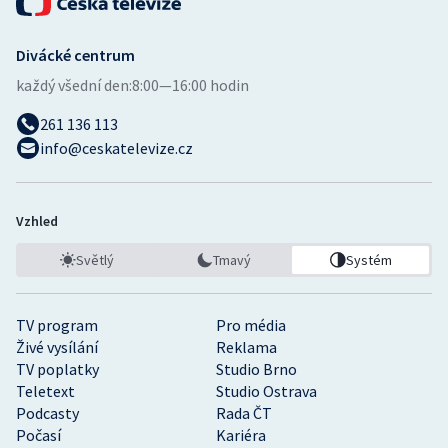
Divácké centrum
každý všední den:
8:00—16:00 hodin
261 136 113
info@ceskatelevize.cz
Vzhled
Světlý
Tmavý
Systém
TV program
Pro média
Živé vysílání
Reklama
TV poplatky
Studio Brno
Teletext
Studio Ostrava
Podcasty
Rada ČT
Počasí
Kariéra