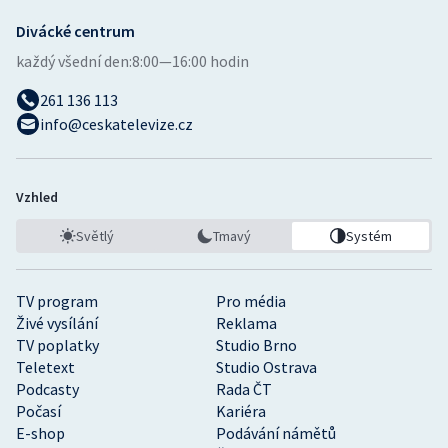
Divácké centrum
každý všední den:
8:00—16:00 hodin
261 136 113
info@ceskatelevize.cz
Vzhled
Světlý
Tmavý
Systém
TV program
Pro média
Živé vysílání
Reklama
TV poplatky
Studio Brno
Teletext
Studio Ostrava
Podcasty
Rada ČT
Počasí
Kariéra
E-shop
Podávání námětů