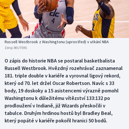
Baseball a softbal
Soutěže
Basketbal
Historické návraty
Biatlon
Aplikace ČT sport
Russell Westbrook z Washingtonu (uprostřed) v utkání NBA
Boby a skeleton
AZ kvíz
Zdroj:
REUTERS
Box
O zápis do historie NBA se postaral basketbalista
Russell Westbrook. Hvězdný rozehrávač zaznamenal
Curling
181. triple double v kariéře a vyrovnal ligový rekord,
který od 70. let držel Oscar Robertson. Navíc s 33
Dostihy
body, 19 doskoky a 15 asistencemi výrazně pomohl
Washingtonu k důležitému vítězství 133:132 po
Florbal
prodloužení v Indianě, již Wizards přeskočili v
tabulce. Druhým hrdinou hostů byl Bradley Beal,
Futsal
který popáté v kariéře pokořil hranici 50 bodů.
Golf