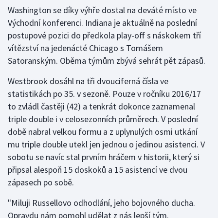
Washington se díky výhře dostal na deváté místo ve
Východní konferenci. Indiana je aktuálně na poslední
Gymnastika
postupové pozici do předkola play-off s náskokem tří
Házená
vítězství na jedenácté Chicago s Tomášem
Satoranským. Oběma týmům zbývá sehrát pět zápasů.
Jezdectví
Westbrook dosáhl na tři dvouciferná čísla ve
Judo
statistikách po 35. v sezoně. Pouze v ročníku 2016/17
to zvládl častěji (42) a tenkrát dokonce zaznamenal
Krasobruslení
triple double i v celosezonních průměrech. V poslední
době nabral velkou formu a z uplynulých osmi utkání
Lezení
mu triple double utekl jen jednou o jedinou asistenci. V
sobotu se navíc stal prvním hráčem v historii, který si
Lyže a snowboard
připsal alespoň 15 doskoků a 15 asistencí ve dvou
zápasech po sobě.
Moderní pětiboj
"Miluji Russellovo odhodlání, jeho bojovného ducha.
Motorsport
Opravdu nám pomohl udělat z nás lepší tým.