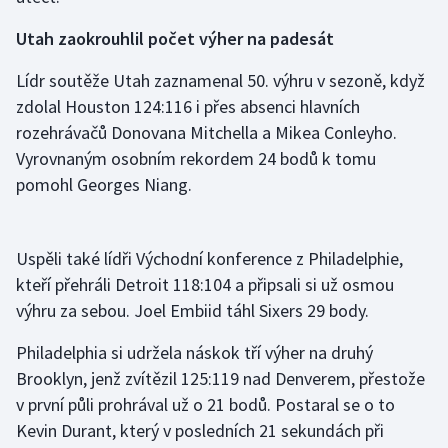
Utah zaokrouhlil počet výher na padesát
Lídr soutěže Utah zaznamenal 50. výhru v sezoně, když
zdolal Houston 124:116 i přes absenci hlavních
rozehrávačů Donovana Mitchella a Mikea Conleyho.
Vyrovnaným osobním rekordem 24 bodů k tomu
pomohl Georges Niang.
Uspěli také lídři Východní konference z Philadelphie,
kteří přehráli Detroit 118:104 a připsali si už osmou
výhru za sebou. Joel Embiid táhl Sixers 29 body.
Philadelphia si udržela náskok tří výher na druhý
Brooklyn, jenž zvítězil 125:119 nad Denverem, přestože
v první půli prohrával už o 21 bodů. Postaral se o to
Kevin Durant, který v posledních 21 sekundách při