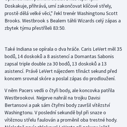
Doskakuje, přihrává, umí zakončovat klíčové střely,
Olympijské hry
prostě dělá velké věci," řekl trenér Washingtonu Scott
Brooks. Westbrook s Bealem táhli Wizards celý zápas a
Parasport
zbytek týmu přestříleli 83:50.
Plavání
Také Indiana se opírala o dva hráče. Caris LeVert měl 35
Plážový volejbal
bodů, 14 doskoků a 8 asistencí a Domantas Sabonis
Ragby
zapsal triple double za 30 bodů, 13 doskoků a 13
asistencí. Právě LeVert nájezdem třináct sekund před
Rychlobruslení
koncem srovnal skóre a poslal zápas do prodloužení.
V něm Pacers vedli o čtyři body, ale koncovka patřila
Rychlostní kanoistika
Westbrookovi. Nejprve nahrál na trojku Davisi
Short track
Bertansovi a pak sám čtyřmi body završil vítězství
Washingtonu. V poslední sekundě byl při snaze o
Sportovní střelba
vítěznou střelu faulován a proměnil oba trestné hody.