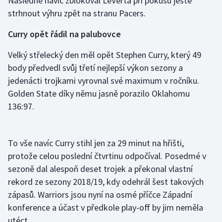
Následně navíc zblokoval LeVerta při pokusu ještě
Stolní tenis
strhnout výhru zpět na stranu Pacers.
Triatlon
Curry opět řádil na palubovce
Velký střelecký den měl opět Stephen Curry, který 49
Veslování
body předvedl svůj třetí nejlepší výkon sezony a
Vodní slalom
jedenácti trojkami vyrovnal své maximum v ročníku.
Golden State díky němu jasně porazilo Oklahomu
Volejbal
136:97.
Ostatní
To vše navíc Curry stihl jen za 29 minut na hřišti,
protože celou poslední čtvrtinu odpočíval. Posedmé v
sezoně dal alespoň deset trojek a překonal vlastní
rekord ze sezony 2018/19, kdy odehrál šest takových
zápasů. Warriors jsou nyní na osmé příčce Západní
konference a účast v předkole play-off by jim neměla
utéct.