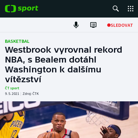
POPULÁRNÍ
SLEDOVAT
Fotbal
BASKETBAL
Westbrook vyrovnal rekord
Hokej
NBA, s Bealem dotáhl
Washington k dalšímu
Tenis
vítězství
Atletika
ČT sport
9. 5. 2021
|
Zdroj:
ČTK
Cyklistika
DALŠÍ SPORTY
Americký fotbal
NEPŘEHLÉDNĚTE