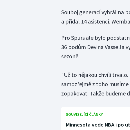
Souboj generací vyhrál na bo
a přidal 14 asistencí. Wem
Pro Spurs ale bylo podstatně
36 bodům Devina Vassella vyh
sezoně.
"Už to nějakou chvíli trvalo.
samozřejmě z toho musíme m
zopakovat. Takže budeme d
SOUVISEJÍCÍ ČLÁNKY
Minnesota vede NBA i po utká