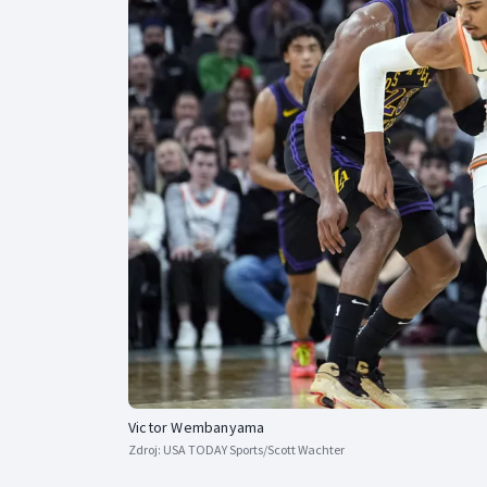
Curling
Dostihy
Florbal
Futsal
Golf
Gymnastika
Victor Wembanyama
Zdroj:
USA TODAY Sports/Scott Wachter