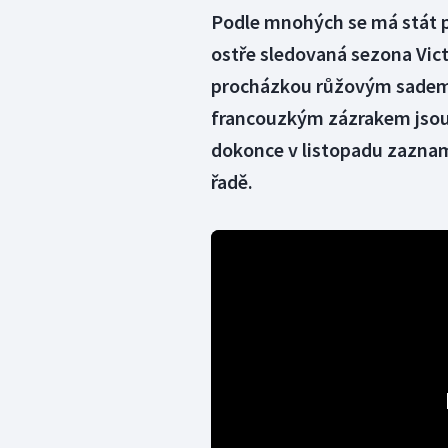
Podle mnohých se má stát p
ostře sledovaná sezona Vi
procházkou růžovým sadem.
francouzkým zázrakem jsou 
dokonce v listopadu zazname
řadě.