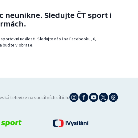
 neunikne. Sledujte ČT sport i
ormách.
 sportovní události. Sledujte nás i na Facebooku, X,
a buďte v obraze.
eská televize na sociálních sítích: