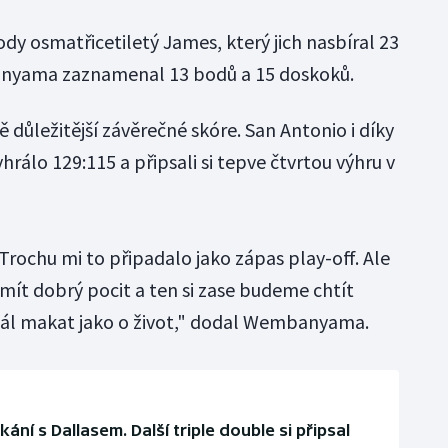
dy osmatřicetiletý James, který jich nasbíral 23
banyama zaznamenal 13 bodů a 15 doskoků.
 důležitější závěrečné skóre. San Antonio i díky
rálo 129:115 a připsali si tepve čtvrtou výhru v
 Trochu mi to připadalo jako zápas play-off. Ale
ít dobrý pocit a ten si zase budeme chtít
ál makat jako o život," dodal Wembanyama.
ní s Dallasem. Další triple double si připsal