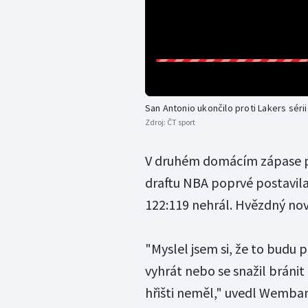
San Antonio ukončilo proti Lakers sér
Zdroj:
ČT sport
V druhém domácím zápase pr
draftu NBA poprvé postavila
122:119 nehrál. Hvězdný nov
"Myslel jsem si, že to budu p
vyhrát nebo se snažil bránit
hřišti neměl," uvedl Wemba