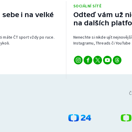
SOCIÁLNÍ SÍTĚ
 sebe i na velké
Odteď vám už nic
na dalších platf
izi máte ČT sport vždy po ruce.
Nenechte si nikde ujít nejnovější
ykoli.
Instagramu, Threads či YouTube 
Č