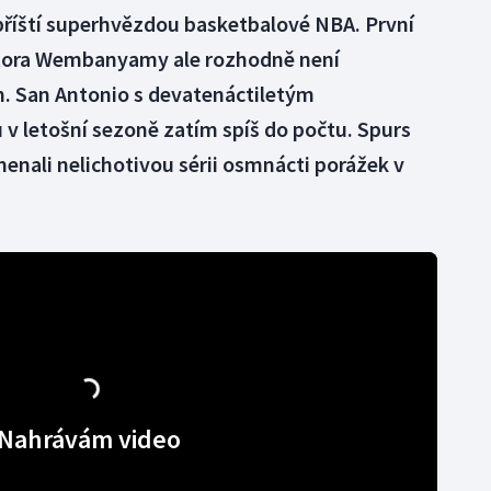
říští superhvězdou basketbalové NBA. První
ctora Wembanyamy ale rozhodně není
 San Antonio s devatenáctiletým
v letošní sezoně zatím spíš do počtu. Spurs
nali nelichotivou sérii osmnácti porážek v
Nahrávám video