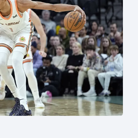
Moderní pětiboj
Triatlon
Motorsport
Veslování
Olympijské hry
Vodní slalom
Parasport
Volejbal
Plavání
Ostatní
Plážový volejbal