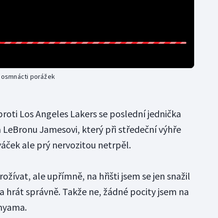
ii osmnácti porážek
oti Los Angeles Lakers se poslední jednička
 LeBronu Jamesovi, který při středeční výhře
áček ale prý nervozitou netrpěl.
rožívat, ale upřímně, na hřišti jsem se jen snažil
 a hrát správně. Takže ne, žádné pocity jsem na
nyama.