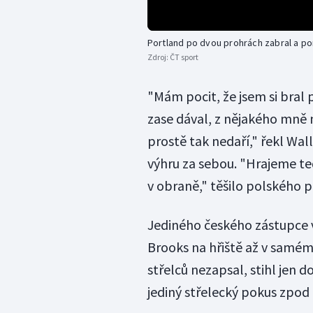
Portland po dvou prohrách zabral a po
Zdroj:
ČT sport
"Mám pocit, že jsem si bral p
zase dával, z nějakého mně
prostě tak nedaří," řekl Wal
výhru za sebou. "Hrajeme te
v obraně," těšilo polského p
Jediného českého zástupce v
Brooks na hřiště až v samém 
střelců nezapsal, stihl jen
jediný střelecký pokus zpo