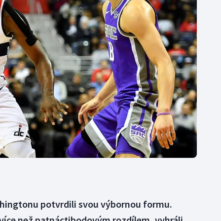
Moderní pětiboj
Triatlon
Motorsport
Veslování
Olympijské hry
Vodní slalom
Parasport
Volejbal
Plavání
Ostatní
Plážový volejbal
hingtonu potvrdili svou výbornou formu.
 více než patnáctibodovým rozdílem, vyhráli,