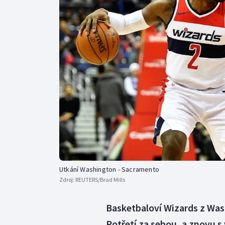
Curling
Dostihy
Florbal
Futsal
Golf
Gymnastika
Utkání Washington - Sacramento
Zdroj:
REUTERS/Brad Mills
Basketbaloví Wizards z Was
Potřetí za sebou, a znovu s