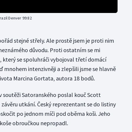
razil Denver 99:82
ořád stejné střely. Ale prostě jsem je proti nim
 neznámého důvodu. Proti ostatním se mi
l, který se spoluhráči vybojoval třetí domácí
ď mnohem intenzivněji a zlepšili jsme se hlavně
ivota Marcina Gortata, autora 18 bodů.
 soutěži Satoranského poslal kouč Scott
závěru utkání. Český reprezentant se do listiny
 doskočit po jednom míči pod oběma koši. Jeho
d koše obroučkou nepropadl.