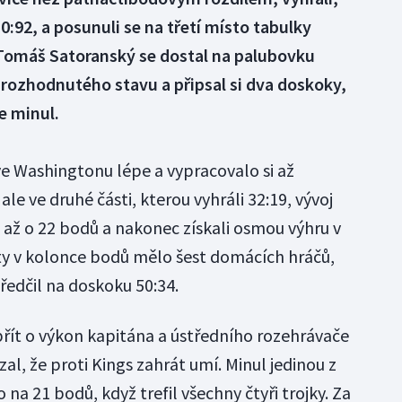
:92, a posunuli se na třetí místo tabulky
Tomáš Satoranský se dostal na palubovku
 rozhodnutého stavu a připsal si dva doskoky,
e minul.
e Washingtonu lépe a vypracovalo si až
le ve druhé části, kterou vyhráli 32:19, vývoj
dli až o 22 bodů a nakonec získali osmou výhru v
ty v kolonce bodů mělo šest domácích hráčů,
edčil na doskoku 50:34.
přít o výkon kapitána a ústředního rozehrávače
al, že proti Kings zahrát umí. Minul jedinou z
lo na 21 bodů, když trefil všechny čtyři trojky. Za