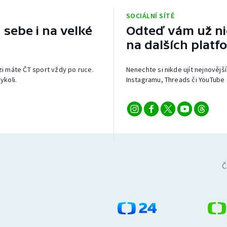
SOCIÁLNÍ SÍTĚ
 sebe i na velké
Odteď vám už nic
na dalších platf
izi máte ČT sport vždy po ruce.
Nenechte si nikde ujít nejnovější
ykoli.
Instagramu, Threads či YouTube 
Č