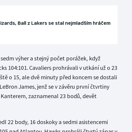
izards, Ball z Lakers se stal nejmladším hráčem
a sedm výher a stejný počet porážek, když
ks 104:101. Cavaliers prohrávali v utkání už o 23
eště o 15, ale dvě minuty před koncem se dostali
 LeBron James, jenž se v závěru první čtvrtiny
 Kanterem, zaznamenal 23 bodů, devět
dl 22 body, 16 doskoky a sedmi asistencemi
105 nad Atlantou. Hawks prohráli čtvrtý zápas v