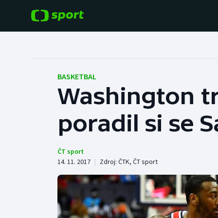
POPULÁRNÍ
DALŠÍ SPORTY
Fotbal
Americký fotbal
BASKETBAL
Washington tr
Hokej
Baseball a softbal
poradil si se
Tenis
Basketbal
Atletika
Biatlon
ČT sport
14. 11. 2017
|
Zdroj:
ČTK
,
ČT sport
Cyklistika
Boby a skeleton
Box