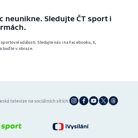
 neunikne. Sledujte ČT sport i
ormách.
 sportovní události. Sledujte nás i na Facebooku, X,
a buďte v obraze.
eská televize na sociálních sítích: