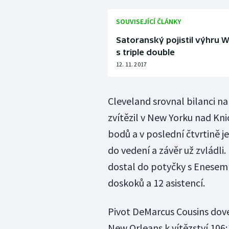
SOUVISEJÍCÍ ČLÁNKY
Satoranský pojistil výhru W
s triple double
12. 11. 2017
Cleveland srovnal bilanci n
zvítězil v New Yorku nad Knic
bodů a v poslední čtvrtině j
do vedení a závěr už zvládli.
dostal do potyčky s Enesem
doskoků a 12 asistencí.
Pivot DeMarcus Cousins dove
New Orleans k vítězství 106: