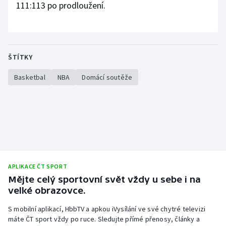
111:113 po prodloužení.
Stolní tenis
Triatlon
Veslování
ŠTÍTKY
Basketbal
NBA
Domácí soutěže
Vodní slalom
Volejbal
Ostatní
APLIKACE ČT SPORT
Mějte celý sportovní svět vždy u sebe i na
velké obrazovce.
S mobilní aplikací, HbbTV a apkou iVysílání ve své chytré televizi
máte ČT sport vždy po ruce. Sledujte přímé přenosy, články a