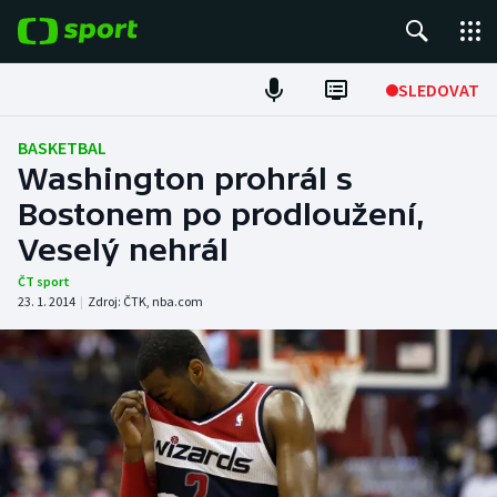
POPULÁRNÍ
SLEDOVAT
Fotbal
BASKETBAL
Washington prohrál s
Hokej
Bostonem po prodloužení,
Veselý nehrál
Tenis
ČT sport
Atletika
23. 1. 2014
|
Zdroj:
ČTK
,
nba.com
Cyklistika
DALŠÍ SPORTY
Americký fotbal
NEPŘEHLÉDNĚTE