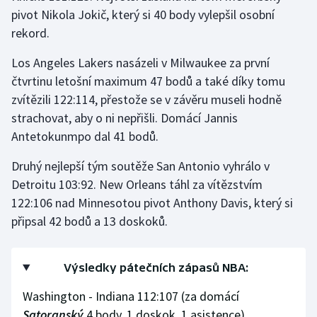
Stolní tenis
pivot Nikola Jokič, který si 40 body vylepšil osobní
rekord.
Triatlon
Los Angeles Lakers nasázeli v Milwaukee za první
Veslování
čtvrtinu letošní maximum 47 bodů a také díky tomu
zvítězili 122:114, přestože se v závěru museli hodně
Vodní slalom
strachovat, aby o ni nepřišli. Domácí Jannis
Antetokunmpo dal 41 bodů.
Volejbal
Druhý nejlepší tým soutěže San Antonio vyhrálo v
Ostatní
Detroitu 103:92. New Orleans táhl za vítězstvím
122:106 nad Minnesotou pivot Anthony Davis, který si
připsal 42 bodů a 13 doskoků.
Výsledky pátečních zápasů NBA:
Washington - Indiana 112:107 (za domácí
Satoranský
4 body, 1 doskok, 1 asistence),