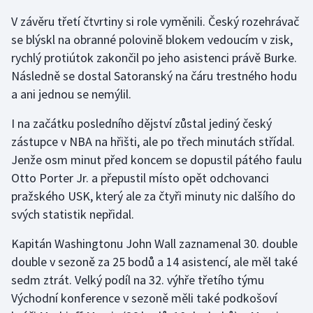
V závěru třetí čtvrtiny si role vyměnili. Český rozehrávač
Gymnastika
se blýskl na obranné polovině blokem vedoucím v zisk,
rychlý protiútok zakončil po jeho asistenci právě Burke.
Házená
Následně se dostal Satoranský na čáru trestného hodu
a ani jednou se nemýlil.
Jezdectví
I na začátku posledního dějství zůstal jediný český
Judo
zástupce v NBA na hřišti, ale po třech minutách střídal.
Jenže osm minut před koncem se dopustil pátého faulu
Krasobruslení
Otto Porter Jr. a přepustil místo opět odchovanci
pražského USK, který ale za čtyři minuty nic dalšího do
Lezení
svých statistik nepřidal.
Lyže a snowboard
Kapitán Washingtonu John Wall zaznamenal 30. double
double v sezoně za 25 bodů a 14 asistencí, ale měl také
Moderní pětiboj
sedm ztrát. Velký podíl na 32. výhře třetího týmu
Východní konference v sezoně měli také podkošoví
Motorsport