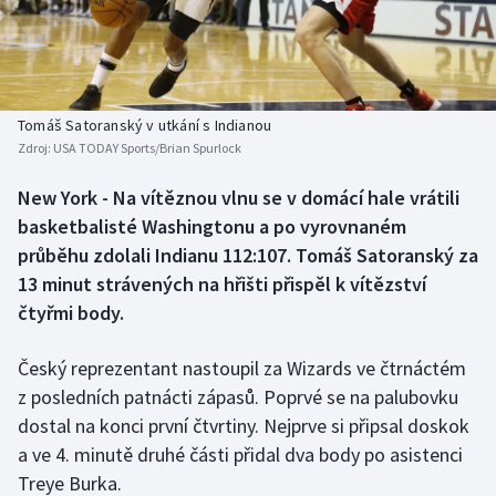
Baseball a softbal
Soutěže
Basketbal
Historické návraty
Biatlon
Aplikace ČT sport
Tomáš Satoranský v utkání s Indianou
Zdroj:
USA TODAY Sports/Brian Spurlock
Boby a skeleton
AZ kvíz
New York - Na vítěznou vlnu se v domácí hale vrátili
basketbalisté Washingtonu a po vyrovnaném
Box
průběhu zdolali Indianu 112:107. Tomáš Satoranský za
Curling
13 minut strávených na hřišti přispěl k vítězství
čtyřmi body.
Dostihy
Český reprezentant nastoupil za Wizards ve čtrnáctém
Florbal
z posledních patnácti zápasů. Poprvé se na palubovku
dostal na konci první čtvrtiny. Nejprve si připsal doskok
Futsal
a ve 4. minutě druhé části přidal dva body po asistenci
Treye Burka.
Golf