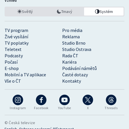
Vzhled
Světlý
Tmavý
Systém
TV program
Pro média
Živé vysílání
Reklama
TV poplatky
Studio Brno
Teletext
Studio Ostrava
Podcasty
Rada ČT
Počasí
Kariéra
E-shop
Podávání námětů
Mobilní a TV aplikace
Časté dotazy
Vše o ČT
Kontakty
Instagram
Facebook
YouTube
X
Threads
© Česká televize