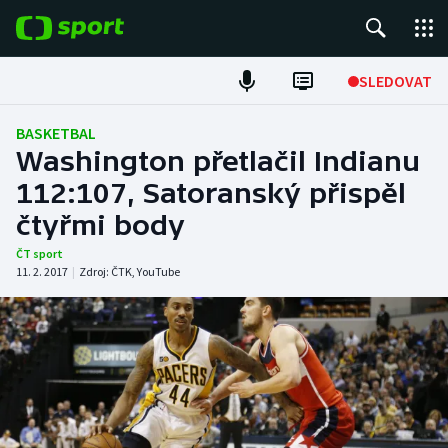
POPULÁRNÍ
SLEDOVAT
Fotbal
BASKETBAL
Washington přetlačil Indianu
Hokej
112:107, Satoranský přispěl
čtyřmi body
Tenis
ČT sport
Atletika
11. 2. 2017
|
Zdroj:
ČTK
,
YouTube
Cyklistika
DALŠÍ SPORTY
Americký fotbal
NEPŘEHLÉDNĚTE