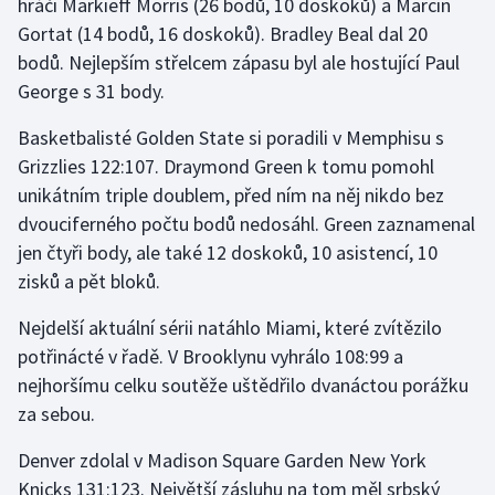
hráči Markieff Morris (26 bodů, 10 doskoků) a Marcin
Gortat (14 bodů, 16 doskoků). Bradley Beal dal 20
Olympijské hry
bodů. Nejlepším střelcem zápasu byl ale hostující Paul
Parasport
George s 31 body.
Basketbalisté Golden State si poradili v Memphisu s
Plavání
Grizzlies 122:107. Draymond Green k tomu pomohl
Plážový volejbal
unikátním triple doublem, před ním na něj nikdo bez
dvouciferného počtu bodů nedosáhl. Green zaznamenal
Ragby
jen čtyři body, ale také 12 doskoků, 10 asistencí, 10
zisků a pět bloků.
Rychlobruslení
Nejdelší aktuální sérii natáhlo Miami, které zvítězilo
Rychlostní kanoistika
potřinácté v řadě. V Brooklynu vyhrálo 108:99 a
nejhoršímu celku soutěže uštědřilo dvanáctou porážku
Short track
za sebou.
Sportovní střelba
Denver zdolal v Madison Square Garden New York
Knicks 131:123. Největší zásluhu na tom měl srbský