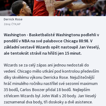
Atletika
Soutěže
Baseball a softbal
Historické návraty
Derrick Rose
Zdroj:
ČTK/AP
Basketbal
Aplikace ČT sport
Washington - Basketbalisté Washingtonu podlehli v
Biatlon
AZ kvíz
pondělí v NBA na své palubovce Chicagu 88:98. V
základní sestavě Wizards opět nastoupil Jan Veselý,
Boby a skeleton
ale tentokrát strávil na hřišti jen 15 minut.
Box
Wizards se za celý zápas ani jednou nedostali do
vedení. Chicago mělo utkání pod kontrolou především
Curling
díky skvělému výkonu Derricka Rose. Nejužitečnější
Cyklistika
hráč minulého ročníku nastřílel své sezonní maximum
35 bodů, Carlos Boozer přidal 18 bodů. Nejlepším
Dostihy
střelcem Wizards byl John Wall s 20 body. Jan Veselý
zaznamenal dva body, tři doskoky a dvě asistence.
Florbal