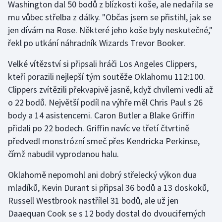
Washington dal 50 bodů z blízkosti koše, ale nedařila se
mu vůbec střelba z dálky. "Občas jsem se přistihl, jak se
Futsal
jen dívám na Rose. Některé jeho koše byly neskutečné,"
řekl po utkání náhradník Wizards Trevor Booker.
Golf
Velké vítězství si připsali hráči Los Angeles Clippers,
Gymnastika
kteří porazili nejlepší tým soutěže Oklahomu 112:100.
Clippers zvítězili překvapivě jasně, když chvílemi vedli až
Házená
o 22 bodů. Největší podíl na výhře měl Chris Paul s 26
body a 14 asistencemi. Caron Butler a Blake Griffin
Jezdectví
přidali po 22 bodech. Griffin navíc ve třetí čtvrtině
předvedl monstrózní smeč přes Kendricka Perkinse,
Judo
čímž nabudil vyprodanou halu.
Krasobruslení
Oklahomě nepomohl ani dobrý střelecký výkon dua
mladíků, Kevin Durant si připsal 36 bodů a 13 doskoků,
Lezení
Russell Westbrook nastřílel 31 bodů, ale už jen
Daaequan Cook se s 12 body dostal do dvouciferných
Lyže a snowboard