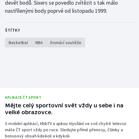
devět bodů. Sixers se povedlo zvítězit s tak málo
Short track
nastřílenými body poprvé od listopadu 1999.
Sportovní střelba
ŠTÍTKY
Stolní tenis
Basketbal
NBA
Domácí soutěže
Triatlon
Veslování
Vodní slalom
Volejbal
APLIKACE ČT SPORT
Mějte celý sportovní svět vždy u sebe i na
Ostatní
velké obrazovce.
S mobilní aplikací, HbbTV a apkou iVysílání ve své chytré televizi
máte ČT sport vždy po ruce. Sledujte přímé přenosy, články a
bonusový obsah kdekoli a kdykoli.