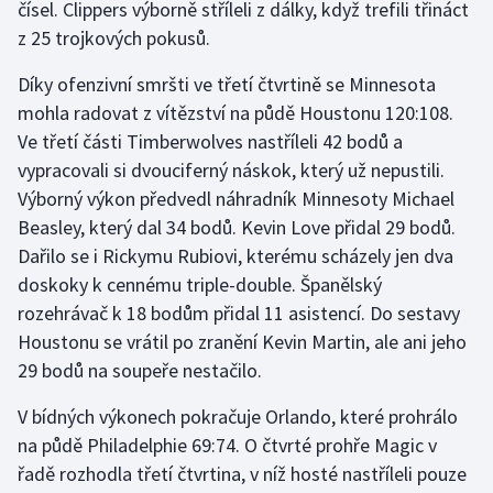
čísel. Clippers výborně stříleli z dálky, když trefili třináct
Moderní pětiboj
z 25 trojkových pokusů.
Díky ofenzivní smršti ve třetí čtvrtině se Minnesota
Motorsport
mohla radovat z vítězství na půdě Houstonu 120:108.
Olympijské hry
Ve třetí části Timberwolves nastříleli 42 bodů a
vypracovali si dvouciferný náskok, který už nepustili.
Parasport
Výborný výkon předvedl náhradník Minnesoty Michael
Beasley, který dal 34 bodů. Kevin Love přidal 29 bodů.
Plavání
Dařilo se i Rickymu Rubiovi, kterému scházely jen dva
doskoky k cennému triple-double. Španělský
Plážový volejbal
rozehrávač k 18 bodům přidal 11 asistencí. Do sestavy
Houstonu se vrátil po zranění Kevin Martin, ale ani jeho
Ragby
29 bodů na soupeře nestačilo.
Rychlobruslení
V bídných výkonech pokračuje Orlando, které prohrálo
na půdě Philadelphie 69:74. O čtvrté prohře Magic v
Rychlostní kanoistika
řadě rozhodla třetí čtvrtina, v níž hosté nastříleli pouze