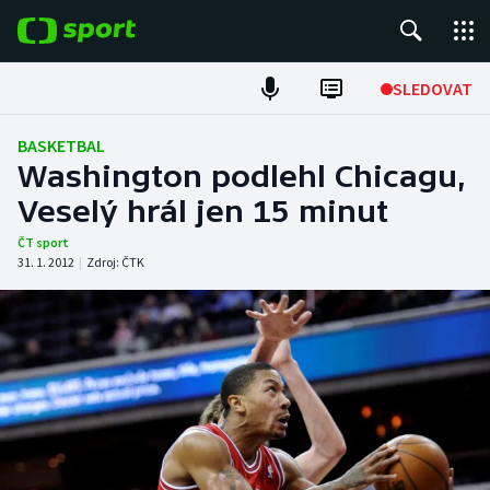
POPULÁRNÍ
SLEDOVAT
ME v atletice
BASKETBAL
Washington podlehl Chicagu,
ME v plavání
Veselý hrál jen 15 minut
Fotbal
ČT sport
31. 1. 2012
|
Zdroj:
ČTK
Hokej
Tenis
DALŠÍ SPORTY
Americký fotbal
NEPŘEHLÉDNĚTE