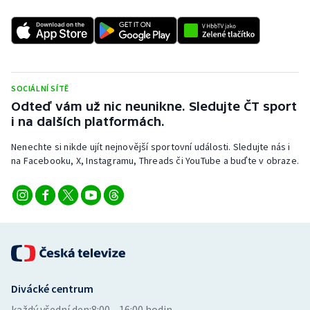
SOCIÁLNÍ SÍTĚ
Odteď vám už nic neunikne. Sledujte ČT sport
i na dalších platformách.
Nenechte si nikde ujít nejnovější sportovní události. Sledujte nás i
na Facebooku, X, Instagramu, Threads či YouTube a buďte v obraze.
Divácké centrum
každý všední den:
8:00—16:00 hodin