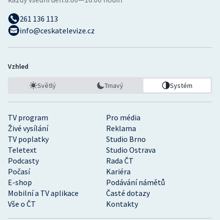
261 136 113
info@ceskatelevize.cz
Vzhled
Světlý
Tmavý
Systém
TV program
Pro média
Živé vysílání
Reklama
TV poplatky
Studio Brno
Teletext
Studio Ostrava
Podcasty
Rada ČT
Počasí
Kariéra
E-shop
Podávání námětů
Mobilní a TV aplikace
Časté dotazy
Vše o ČT
Kontakty