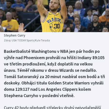
Baseball a softbal
Soutěže
Basketbal
Historické návraty
Biatlon
Aplikace ČT sport
Stephen Curry
Boby a skeleton
AZ kvíz
Zdroj:
USA TODAY Sports/Kyle Terada
Box
Basketbalisté Washingtonu v NBA jen pár hodin po
výhře nad Phoenixem prohráli na hřišti Indiany 89:105
Curling
ve třetím prodloužení, když doplatili na velkou
únavu. Téměř nikomu v dresu Wizards se nedařilo.
Dostihy
Tomáš Satoranský za 20 minut nasbíral osm bodů a tři
doskoky. Obhájci titulu Golden State Warriors vyhráli
Florbal
doma 129:127 nad Los Angeles Clippers košem
Stephena Curryho v poslední vteřině.
Futsal
Curry 42 body předvedl střelecky druhý nejvydařenější
Golf