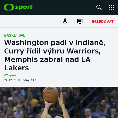
POPULÁRNÍ
SLEDOVAT
Fotbal
BASKETBAL
Washington padl v Indianě,
Hokej
Curry řídil výhru Warriors,
Memphis zabral nad LA
Tenis
Lakers
Atletika
ČT sport
24. 12. 2018
|
Zdroj:
ČTK
Cyklistika
DALŠÍ SPORTY
Americký fotbal
NEPŘEHLÉDNĚTE