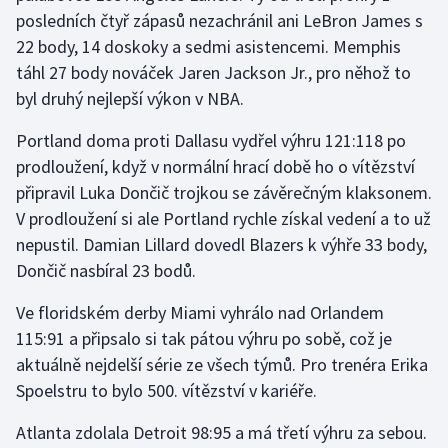
Stolní tenis
posledních čtyř zápasů nezachránil ani LeBron James s
22 body, 14 doskoky a sedmi asistencemi. Memphis
Triatlon
táhl 27 body nováček Jaren Jackson Jr., pro něhož to
byl druhý nejlepší výkon v NBA.
Veslování
Portland doma proti Dallasu vydřel výhru 121:118 po
Vodní slalom
prodloužení, když v normální hrací době ho o vítězství
připravil Luka Dončič trojkou se závěrečným klaksonem.
Volejbal
V prodloužení si ale Portland rychle získal vedení a to už
nepustil. Damian Lillard dovedl Blazers k výhře 33 body,
Ostatní
Dončič nasbíral 23 bodů.
Ve floridském derby Miami vyhrálo nad Orlandem
115:91 a připsalo si tak pátou výhru po sobě, což je
aktuálně nejdelší série ze všech týmů. Pro trenéra Erika
Spoelstru to bylo 500. vítězství v kariéře.
Atlanta zdolala Detroit 98:95 a má třetí výhru za sebou.