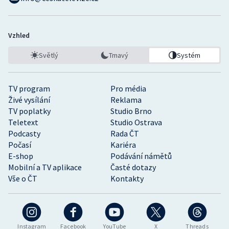
Vzhled
Světlý
Tmavý
Systém
TV program
Pro média
Živé vysílání
Reklama
TV poplatky
Studio Brno
Teletext
Studio Ostrava
Podcasty
Rada ČT
Počasí
Kariéra
E-shop
Podávání námětů
Mobilní a TV aplikace
Časté dotazy
Vše o ČT
Kontakty
Instagram
Facebook
YouTube
X
Threads