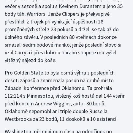
večer v sezoně a spolu s Kevinem Durantem a jeho 35
body táhl Warriors. Jenže Clippers je překvapivě
Gymnastika
přestříleli z trojek při vynikající úspěšnosti 18
Házená
proměněných střel z 23 pokusů a drželi se tak až do
úplného závěru. V posledních 80 vteřinách dokonce
Jezdectví
smazali sedmibodové manko, jenže poslední slovo si
vzal Curry a i přes dobrou obranu soupeře mu vyšel
Judo
vítězný nájezd do koše.
Krasobruslení
Pro Golden State to byla osmá výhra z posledních
deseti zápasů a znamenala posun na druhé místo
Lezení
Západní konference před Oklahomu. Ta prohrála
112:114 s Minnesotou, vítězný koš hostů dal 144 vteřin
Lyže a snowboard
před koncem Andrew Wiggins, autor 30 bodů.
Oklahomě nepomohl ani triple double Russella
Moderní pětiboj
Westbrooka za 23 bodů, 11 doskoků a 10 asistencí.
Motorsport
Washington měl minimum času na odpočinek po