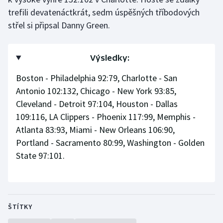
trefili devatenáctkrát, sedm úspěšných tříbodových
Olympijské hry
střel si připsal Danny Green.
Parasport
Výsledky:
Plavání
Boston - Philadelphia 92:79, Charlotte - San
Plážový volejbal
Antonio 102:132, Chicago - New York 93:85,
Cleveland - Detroit 97:104, Houston - Dallas
Ragby
109:116, LA Clippers - Phoenix 117:99, Memphis -
Atlanta 83:93, Miami - New Orleans 106:90,
Rychlobruslení
Portland - Sacramento 80:99, Washington - Golden
State 97:101.
Rychlostní kanoistika
Short track
Sportovní střelba
ŠTÍTKY