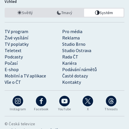
Vzhled
Světlý
Tmavý
Systém
TV program
Pro média
Živé vysílání
Reklama
TV poplatky
Studio Brno
Teletext
Studio Ostrava
Podcasty
Rada ČT
Počasí
Kariéra
E-shop
Podávání námětů
Mobilní a TV aplikace
Časté dotazy
Vše o ČT
Kontakty
Instagram
Facebook
YouTube
X
Threads
© Česká televize