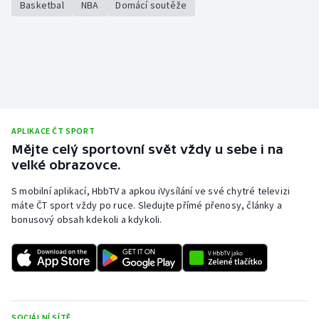
Basketbal
NBA
Domácí soutěže
Stolní tenis
Triatlon
Veslování
Vodní slalom
APLIKACE ČT SPORT
Volejbal
Mějte celý sportovní svět vždy u sebe i na
velké obrazovce.
Ostatní
S mobilní aplikací, HbbTV a apkou iVysílání ve své chytré televizi
máte ČT sport vždy po ruce. Sledujte přímé přenosy, články a
bonusový obsah kdekoli a kdykoli.
SOCIÁLNÍ SÍTĚ