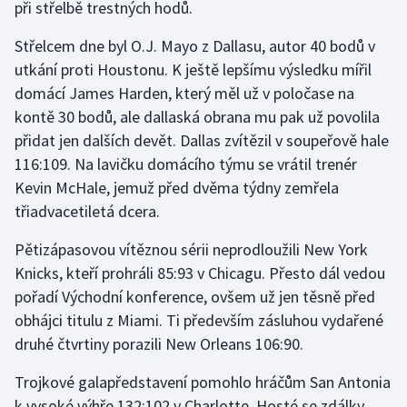
při střelbě trestných hodů.
Gymnastika
Střelcem dne byl O.J. Mayo z Dallasu, autor 40 bodů v
utkání proti Houstonu. K ještě lepšímu výsledku mířil
Házená
domácí James Harden, který měl už v poločase na
kontě 30 bodů, ale dallaská obrana mu pak už povolila
Jezdectví
přidat jen dalších devět. Dallas zvítězil v soupeřově hale
116:109. Na lavičku domácího týmu se vrátil trenér
Judo
Kevin McHale, jemuž před dvěma týdny zemřela
třiadvacetiletá dcera.
Krasobruslení
Pětizápasovou vítěznou sérii neprodloužili New York
Lezení
Knicks, kteří prohráli 85:93 v Chicagu. Přesto dál vedou
pořadí Východní konference, ovšem už jen těsně před
Lyže a snowboard
obhájci titulu z Miami. Ti především zásluhou vydařené
druhé čtvrtiny porazili New Orleans 106:90.
Moderní pětiboj
Trojkové galapředstavení pomohlo hráčům San Antonia
Motorsport
k vysoké výhře 132:102 v Charlotte. Hosté se zdálky