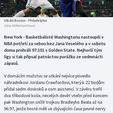
Baseball a softbal
Soutěže
Basketbal
Historické návraty
Utkání Boston - Philadelphia
Zdroj:
AP/Michael Dwyer
Biatlon
Aplikace ČT sport
New York - Basketbalisté Washingtonu nastoupili v
Boby a skeleton
AZ kvíz
NBA potřetí za sebou bez Jana Veselého a v sobotu
doma prohráli 97:101 s Golden State. Nejhorší tým
Box
ligy si tak připsal patnáctou porážku ze sedmnácti
zápasů.
Curling
V domácím mužstvu se utkání nejvíce povedlo
Dostihy
náhradníkovi Jordanu Crawfordovi, který k 22 bodům
Florbal
přidal sedm doskoků a osm asistencí. V závěru trefil
dva tříbodové koše, necelých devět vteřin před koncem
Futsal
pak Washington snížil trojkou Bradleyho Beala až na
96:97, jenže hosté měli ve zbývajícím čase pevné nervy
Golf