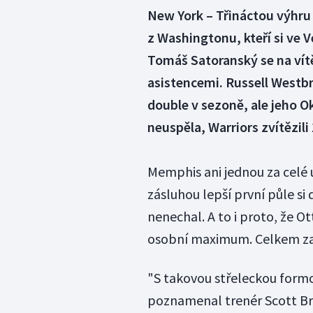
New York – Třináctou výhru 
z Washingtonu, kteří si ve 
Tomáš Satoranský se na vítě
asistencemi. Russell Westbr
double v sezoně, ale jeho 
neuspěla, Warriors zvítězili
Memphis ani jednou za celé 
zásluhou lepší první půle si 
nenechal. A to i proto, že Ott
osobní maximum. Celkem z
"S takovou střeleckou formou,
poznamenal trenér Scott Br