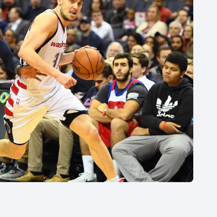
Moderní pětiboj
Triatlon
Motorsport
Veslování
Olympijské hry
Vodní slalom
Parasport
Volejbal
Plavání
Ostatní
Plážový volejbal