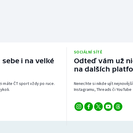
SOCIÁLNÍ SÍTĚ
 sebe i na velké
Odteď vám už nic
na dalších platf
izi máte ČT sport vždy po ruce.
Nenechte si nikde ujít nejnovější
ykoli.
Instagramu, Threads či YouTube 