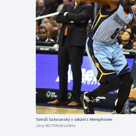
Curling
Dostihy
Florbal
Futsal
Golf
Gymnastika
Tomáš Satoranský v utkání s Memphisem
Zdroj:
REUTERS/Brad Mills