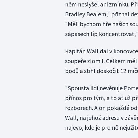
něm neslyšel ani zmínku. Př
Bradley Bealem," přiznal defe
"Měli bychom hře našich sou
zápasech líp koncentrovat,"
Kapitán Wall dal v koncovce
soupeře zlomil. Celkem měl 2
bodů a stihl doskočit 12 míč
"Spousta lidí nevěnuje Port
přínos pro tým, a to ať už 
rozborech. A on pokaždé odv
Wall, na jehož adresu v závě
najevo, kdo je pro ně nejuži