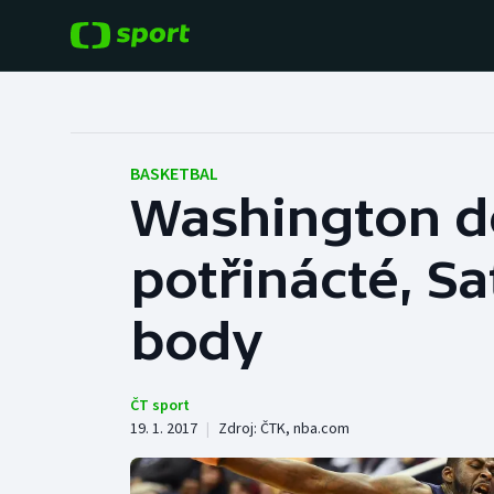
POPULÁRNÍ
DALŠÍ SPORTY
Fotbal
Americký fotbal
BASKETBAL
Washington d
Hokej
Baseball a softbal
potřinácté, Sa
Tenis
Basketbal
Atletika
body
Biatlon
Cyklistika
Boby a skeleton
ČT sport
19. 1. 2017
|
Zdroj:
ČTK
,
nba.com
Box