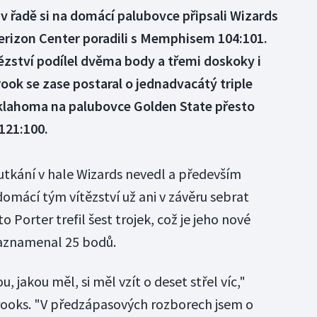
v řadě si na domácí palubovce připsali Wizards
Verizon Center poradili s Memphisem 104:101.
zství podílel dvěma body a třemi doskoky i
ook se zase postaral o jednadvacátý triple
Oklahoma na palubovce Golden State přesto
 121:100.
utkání v hale Wizards nevedl a především
domácí tým vítězství už ani v závěru sebrat
o Porter trefil šest trojek, což je jeho nové
aznamenal 25 bodů.
 jakou měl, si měl vzít o deset střel víc,"
ooks. "V předzápasových rozborech jsem o