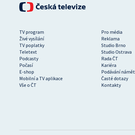
TV program
Pro média
Živé vysílání
Reklama
TV poplatky
Studio Brno
Teletext
Studio Ostrava
Podcasty
Rada ČT
Počasí
Kariéra
E-shop
Podávání námět
Mobilní a TV aplikace
Časté dotazy
Vše o ČT
Kontakty