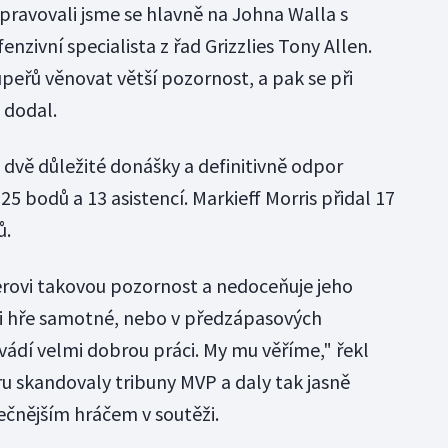
ipravovali jsme se hlavně na Johna Walla s
nzivní specialista z řad Grizzlies Tony Allen.
peřů věnovat větší pozornost, a pak se při
 dodal.
 dvě důležité donášky a definitivně odpor
5 bodů a 13 asistencí. Markieff Morris přidal 17
ů.
erovi takovou pozornost a nedoceňuje jeho
při hře samotné, nebo v předzápasových
ádí velmi dobrou práci. My mu věříme," řekl
ru skandovaly tribuny MVP a daly tak jasně
tečnějším hráčem v soutěži.