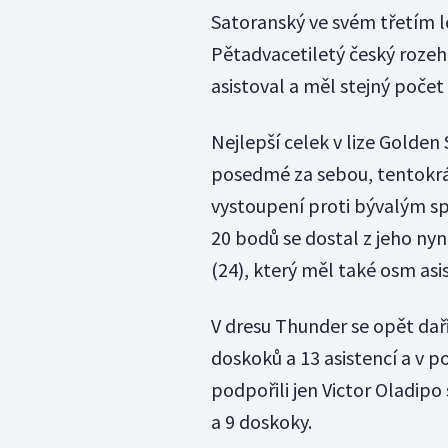
Satoranský ve svém třetím 
Pětadvacetiletý český rozehr
asistoval a měl stejný počet
Nejlepší celek v lize Golden
posedmé za sebou, tentokrát
vystoupení proti bývalým sp
20 bodů se dostal z jeho nyn
(24), který měl také osm asis
V dresu Thunder se opět daři
doskoků a 13 asistencí a v po
podpořili jen Victor Oladipo
a 9 doskoky.