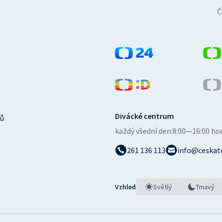
Č
Divácké centrum
ů
každý všední den:
8:00—16:00 ho
261 136 113
info@ceskate
Vzhled
Světlý
Tmavý