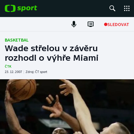
POPULÁRNÍ
SLEDOVAT
Fotbal
BASKETBAL
Wade střelou v závěru
Hokej
rozhodl o výhře Miami
Tenis
ČTK
23. 12. 2007
|
Zdroj:
ČT sport
Atletika
Cyklistika
DALŠÍ SPORTY
Americký fotbal
NEPŘEHLÉDNĚTE