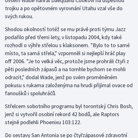
ovšem Wade nahrál Daequanu Cookovi na úspěšnou
trojku a po opětovném vyrovnání Utahu vzal vše do
Gymnastika
svých rukou.
Shodou okolností totéž se mu právě proti týmu Jazz
Házená
podařilo před třemi lety, v listopadu 2004, kdy také
Jezdectví
rozhodl o výhře střelou s klaksonem. "Bylo to to samé
místo, ta samá střela," vzpomněl si nejlepší hráč play
Judo
off 2006. "Je to velká věc, protože jsme prohráli čtyři z
pěti posledních zápasů a na tomhle bychom se mohli
Krasobruslení
odrazit," dodal Wade, jenž po svém proměněném
pokusu s rukama založenýma na hrudi přijímal ovace od
Lezení
fanoušků i spoluhráčů.
Lyže a snowboard
Střelcem sobotního programu byl torontský Chris Bosh,
jenž si vytvořil osobní rekord 42 bodů, ale Raptors
Moderní pětiboj
stejně podlehli Phoenixu 103:122.
Motorsport
Do sestavy San Antonia se po čtyřzápasové zdravotní