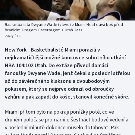
Baseball a softbal
Soutěže
Basketbal
Historické návraty
Basketbalista Dwyane Wade (vlevo) z Miami Heat dává koš před
bránícím Gregem Ostertagem z Utah Jazz.
Biatlon
Aplikace ČT sport
Zdroj:
ČTK
Boby a skeleton
AZ kvíz
New York - Basketbalisté Miami porazili v
nejdramatičtější možné koncovce sobotního utkání
Box
NBA 104:102 Utah. Do extáze přivedl domácí
fanoušky Dwyane Wade, jenž čekal s poslední střelou
Curling
až do závěrečného klaksonu a dvoubodovým
pokusem, který se nejprve odrazil od obroučky
Dostihy
vzhůru a pak zapadl do koše, stanovil konečné skóre.
Florbal
Miami přitom bylo na pokraji porážky poté, co ve
druhém poločase promarnilo šestnáctibodové vedení a
Futsal
v poslední minutě dokonce muselo dotahovat. Pak
Golf