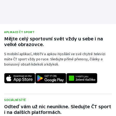
Stolní tenis
Triatlon
Veslování
APLIKACE ČT SPORT
Mějte celý sportovní svět vždy u sebe i na
Vodní slalom
velké obrazovce.
Volejbal
S mobilní aplikací, HbbTV a apkou iVysílání ve své chytré televizi
máte ČT sport vždy po ruce. Sledujte přímé přenosy, články a
bonusový obsah kdekoli a kdykoli.
Ostatní
SOCIÁLNÍ SÍTĚ
Odteď vám už nic neunikne. Sledujte ČT sport
i na dalších platformách.