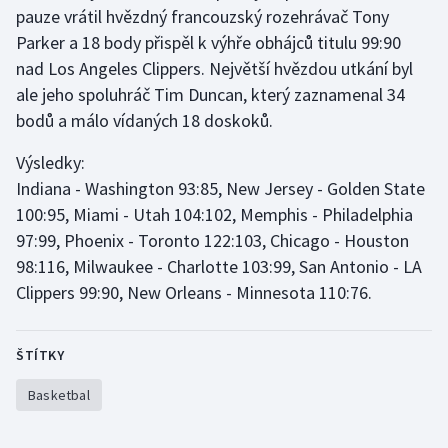
pauze vrátil hvězdný francouzský rozehrávač Tony
Olympijské hry
Parker a 18 body přispěl k výhře obhájců titulu 99:90
nad Los Angeles Clippers. Největší hvězdou utkání byl
Parasport
ale jeho spoluhráč Tim Duncan, který zaznamenal 34
bodů a málo vídaných 18 doskoků.
Plavání
Výsledky:
Plážový volejbal
Indiana - Washington 93:85, New Jersey - Golden State
100:95, Miami - Utah 104:102, Memphis - Philadelphia
Ragby
97:99, Phoenix - Toronto 122:103, Chicago - Houston
98:116, Milwaukee - Charlotte 103:99, San Antonio - LA
Rychlobruslení
Clippers 99:90, New Orleans - Minnesota 110:76.
Rychlostní kanoistika
ŠTÍTKY
Short track
Basketbal
Sportovní střelba