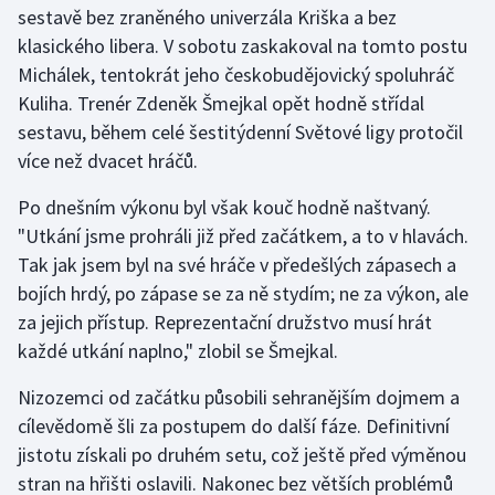
sestavě bez zraněného univerzála Kriška a bez
klasického libera. V sobotu zaskakoval na tomto postu
Gymnastika
Michálek, tentokrát jeho českobudějovický spoluhráč
Kuliha. Trenér Zdeněk Šmejkal opět hodně střídal
Házená
sestavu, během celé šestitýdenní Světové ligy protočil
Jezdectví
více než dvacet hráčů.
Po dnešním výkonu byl však kouč hodně naštvaný.
Judo
"Utkání jsme prohráli již před začátkem, a to v hlavách.
Tak jak jsem byl na své hráče v předešlých zápasech a
Krasobruslení
bojích hrdý, po zápase se za ně stydím; ne za výkon, ale
Lezení
za jejich přístup. Reprezentační družstvo musí hrát
každé utkání naplno," zlobil se Šmejkal.
Lyže a snowboard
Nizozemci od začátku působili sehranějším dojmem a
Moderní pětiboj
cílevědomě šli za postupem do další fáze. Definitivní
jistotu získali po druhém setu, což ještě před výměnou
Motorsport
stran na hřišti oslavili. Nakonec bez větších problémů