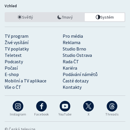
Vzhled
Světlý
Tmavý
Systém
TV program
Pro média
Živé vysílání
Reklama
TV poplatky
Studio Brno
Teletext
Studio Ostrava
Podcasty
Rada ČT
Počasí
Kariéra
E-shop
Podávání námětů
Mobilní a TV aplikace
Časté dotazy
Vše o ČT
Kontakty
Instagram
Facebook
YouTube
X
Threads
© Česká televize