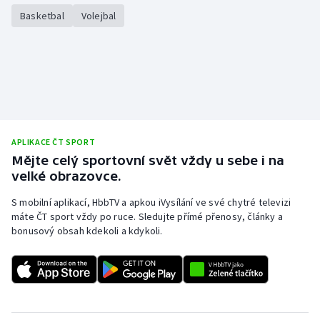
Stolní tenis
Basketbal
Volejbal
Triatlon
Veslování
Vodní slalom
APLIKACE ČT SPORT
Volejbal
Mějte celý sportovní svět vždy u sebe i na
velké obrazovce.
Ostatní
S mobilní aplikací, HbbTV a apkou iVysílání ve své chytré televizi
máte ČT sport vždy po ruce. Sledujte přímé přenosy, články a
bonusový obsah kdekoli a kdykoli.