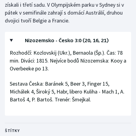
získali i třetí sadu. V Olympijském parku v Sydney si v
Olympijské hry
pátek v semifinále zahrají s domácí Austrálií, druhou
dvojici tvoří Belgie a Francie.
Parasport
Plavání
Nizozemsko - Česko 3:0 (20, 16, 21)
Rozhodčí: Kozlovskij (Ukr.), Bernaola (Šp.). Čas: 78
Plážový volejbal
min. Diváci: 1815. Nejvíce bodů Nizozemska: Kooy a
Ragby
Overbeeke po 13.
Rychlobruslení
Sestava Česka: Baránek 5, Beer 3, Finger 15,
Michálek 4, Široký 5, Habr, libero Kuliha - Mach 1, A.
Rychlostní kanoistika
Bartoš 4, P. Bartoš. Trenér: Šmejkal.
Short track
Sportovní střelba
ŠTÍTKY