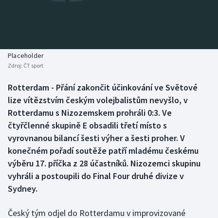
Baseball a softbal
Soutěže
Basketbal
Historické návraty
Biatlon
Aplikace ČT sport
Placeholder
Zdroj:
ČT sport
Boby a skeleton
AZ kvíz
Rotterdam - Přání zakončit účinkování ve Světové
lize vítězstvím českým volejbalistům nevyšlo, v
Box
Rotterdamu s Nizozemskem prohráli 0:3. Ve
Curling
čtyřčlenné skupině E obsadili třetí místo s
vyrovnanou bilancí šesti výher a šesti proher. V
Dostihy
konečném pořadí soutěže patří mladému českému
výběru 17. příčka z 28 účastníků. Nizozemci skupinu
Florbal
vyhráli a postoupili do Final Four druhé divize v
Sydney.
Futsal
Český tým odjel do Rotterdamu v improvizované
Golf