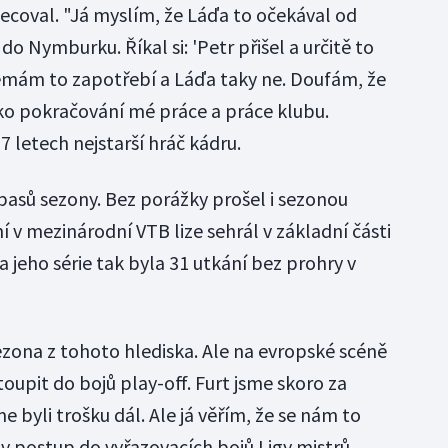
ecoval. "Já myslím, že Láďa to očekával od
do Nymburku. Říkal si: 'Petr přišel a určitě to
 Nemám to zapotřebí a Láďa taky ne. Doufám, že
ako pokračování mé práce a práce klubu.
7 letech nejstarší hráč kádru.
asů sezony. Bez porážky prošel i sezonou
í v mezinárodní VTB lize sehrál v základní části
a jeho série tak byla 31 utkání bez prohry v
ezona z tohoto hlediska. Ale na evropské scéně
upit do bojů play-off. Furt jsme skoro za
e byli trošku dál. Ale já věřím, že se nám to
v postup do vyřazovacích bojů Ligy mistrů.