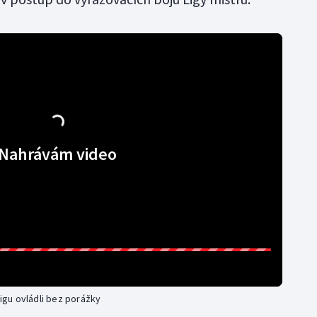
Nahrávám video
ligu ovládli bez porážky