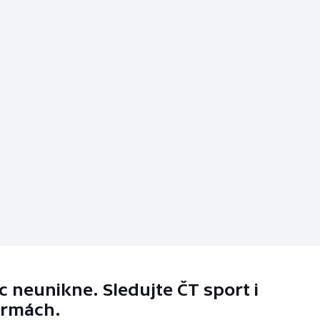
 neunikne. Sledujte ČT sport i
ormách.