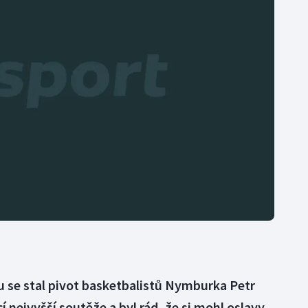
Moderní pětiboj
Triatlon
Motorsport
Veslování
Olympijské hry
Vodní slalom
Parasport
Volejbal
Plavání
Ostatní
Plážový volejbal
u se stal pivot basketbalistů Nymburka Petr
ejvyšší soutěže a byl rád, že si mohl oslavy