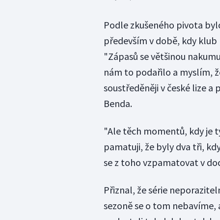
Podle zkušeného pivota bylo
především v době, kdy klub 
"Zápasů se většinou nakumul
nám to podařilo a myslím, ž
soustředěněji v české lize a 
Benda.
"Ale těch momentů, kdy je tý
pamatuji, že byly dva tři, k
se z toho vzpamatovat v doc
Přiznal, že série neporazite
sezoně se o tom nebavíme, al