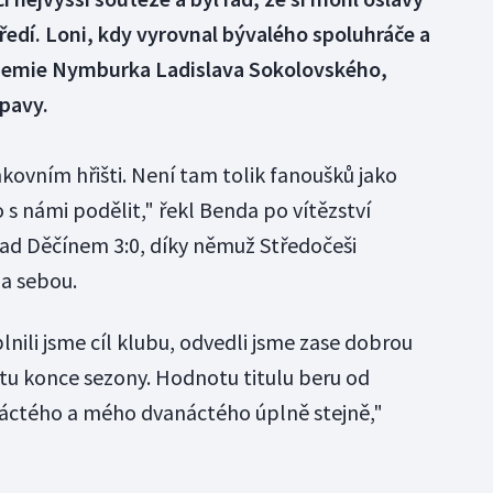
edí. Loni, kdy vyrovnal bývalého spoluhráče a
demie Nymburka Ladislava Sokolovského,
Opavy.
enkovním hřišti. Není tam tolik fanoušků jako
o s námi podělit," řekl Benda po vítězství
nad Děčínem 3:0, díky němuž Středočeši
za sebou.
Splnili jsme cíl klubu, odvedli jsme zase dobrou
ortu konce sezony. Hodnotu titulu beru od
áctého a mého dvanáctého úplně stejně,"