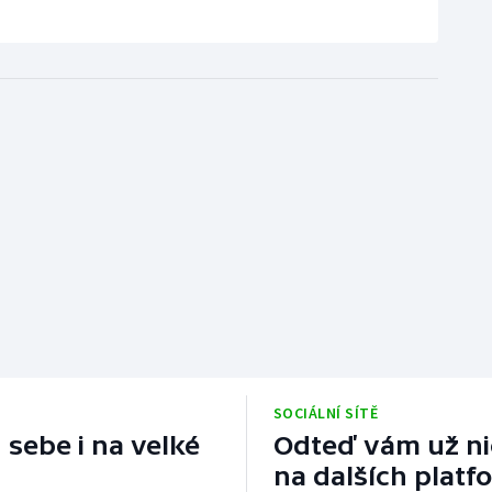
SOCIÁLNÍ SÍTĚ
 sebe i na velké
Odteď vám už nic
na dalších platf