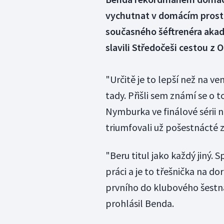
vychutnat v domácím prostř
současného šéftrenéra aka
slavili Středočeši cestou z 
"Určitě je to lepší než na v
tady. Přišli sem známí se o t
Nymburka ve finálové sérii 
triumfovali už pošestnácté 
"Beru titul jako každý jiný. 
práci a je to třešnička na d
prvního do klubového šestn
prohlásil Benda.