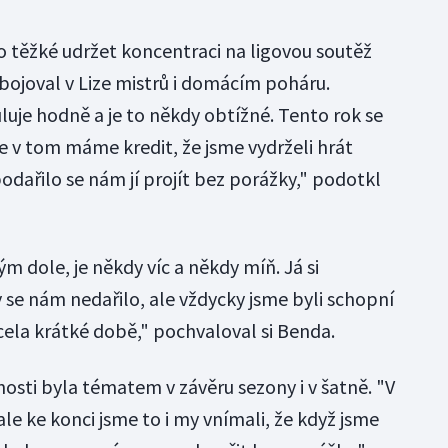
 těžké udržet koncentraci na ligovou soutěž
bojoval v Lize mistrů i domácím poháru.
uje hodně a je to někdy obtížné. Tento rok se
e v tom máme kredit, že jsme vydrželi hrát
podařilo se nám jí projít bez porážky," podotkl
m dole, je někdy víc a někdy míň. Já si
dy se nám nedařilo, ale vždycky jsme byli schopní
ela krátké době," pochvaloval si Benda.
lnosti byla tématem v závěru sezony i v šatně. "V
e ke konci jsme to i my vnímali, že když jsme