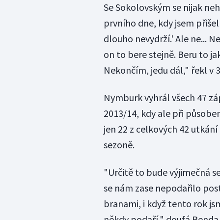
Se Sokolovským se nijak neh
prvního dne, kdy jsem přišel 
dlouho nevydrží.' Ale ne...
on to bere stejně. Beru to j
Nekončím, jedu dál," řekl v 3
Nymburk vyhrál všech 47 záp
2013/14, kdy ale při působen
jen 22 z celkových 42 utkání 
sezoně.
"Určitě to bude výjimečná s
se nám zase nepodařilo posto
branami, i když tento rok jsm
někdy podaří," doufá Benda 