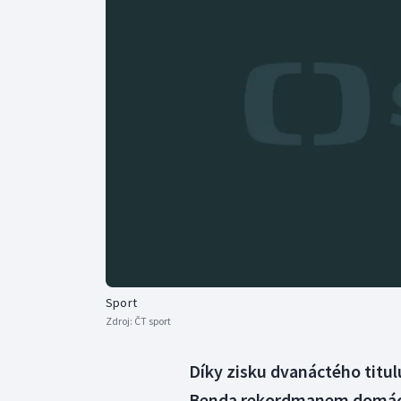
Curling
Dostihy
Florbal
Futsal
Golf
Gymnastika
Sport
Zdroj:
ČT sport
Díky zisku dvanáctého titul
Benda rekordmanem domácí n