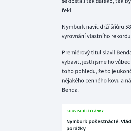
se dostali tak daleko, tak 
řekl.
Nymburk navíc drží šňůru 58 
vyrovnání vlastního rekordu 
Premiérový titul slavil Bend
vybavit, jestli jsme ho vůbec
toho pohledu, že to je ukon
nějakého cenného kovu a nám
Benda.
SOUVISEJÍCÍ ČLÁNKY
Nymburk pošestnácté. Vlád
porážky