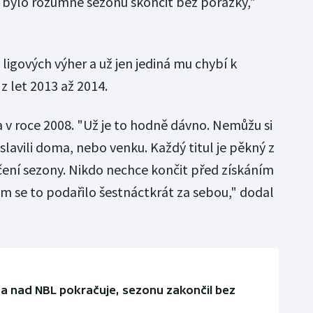
by bylo rozumné sezonu skončit bez porážky,"
ligových výher a už jen jediná mu chybí k
z let 2013 až 2014.
a v roce 2008. "Už je to hodně dávno. Nemůžu si
 slavili doma, nebo venku. Každý titul je pěkný z
čení sezony. Nikdo nechce končit před získáním
 se to podařilo šestnáctkrát za sebou," dodal
a nad NBL pokračuje, sezonu zakončil bez