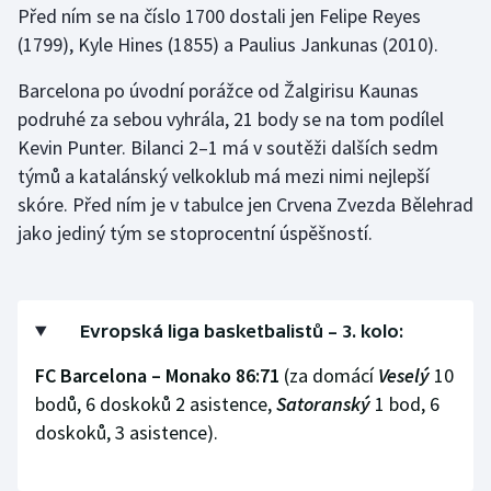
Před ním se na číslo 1700 dostali jen Felipe Reyes
(1799), Kyle Hines (1855) a Paulius Jankunas (2010).
Gymnastika
Barcelona po úvodní porážce od Žalgirisu Kaunas
Házená
podruhé za sebou vyhrála, 21 body se na tom podílel
Kevin Punter. Bilanci 2–1 má v soutěži dalších sedm
Jezdectví
týmů a katalánský velkoklub má mezi nimi nejlepší
skóre. Před ním je v tabulce jen Crvena Zvezda Bělehrad
Judo
jako jediný tým se stoprocentní úspěšností.
Krasobruslení
Lezení
Evropská liga basketbalistů – 3. kolo:
Lyže a snowboard
FC Barcelona – Monako 86:71
(za domácí
Veselý
10
bodů, 6 doskoků 2 asistence,
Satoranský
1 bod, 6
Moderní pětiboj
doskoků, 3 asistence).
Motorsport