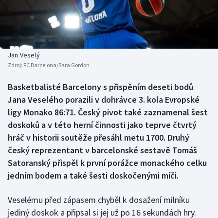
Baseball a softbal
Soutěže
Basketbal
Historické návraty
Biatlon
Aplikace ČT sport
Jan Veselý
Zdroj:
FC Barcelona/Sara Gordon
Boby a skeleton
AZ kvíz
Basketbalisté Barcelony s přispěním deseti bodů
Jana Veselého porazili v dohrávce 3. kola Evropské
Box
ligy Monako 86:71. Český pivot také zaznamenal šest
Curling
doskoků a v této herní činnosti jako teprve čtvrtý
hráč v historii soutěže přesáhl metu 1700. Druhý
Dostihy
český reprezentant v barcelonské sestavě Tomáš
Satoranský přispěl k první porážce monackého celku
Florbal
jedním bodem a také šesti doskočenými míči.
Futsal
Veselému před zápasem chyběl k dosažení milníku
jediný doskok a připsal si jej už po 16 sekundách hry.
Golf