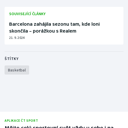
Olympijské hry
SOUVISEJÍCÍ ČLÁNKY
Parasport
Barcelona zahájila sezonu tam, kde loni
skončila – porážkou s Realem
Plavání
21. 9. 2024
Plážový volejbal
ŠTÍTKY
Ragby
Basketbal
Rychlobruslení
Rychlostní kanoistika
Short track
Sportovní střelba
APLIKACE ČT SPORT
Mějte celý sportovní svět vždy u sebe i na