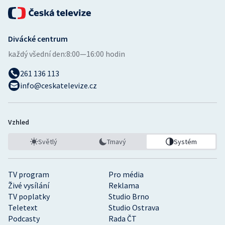
Divácké centrum
každý všední den:
8:00—16:00 hodin
261 136 113
info@ceskatelevize.cz
Vzhled
Světlý
Tmavý
Systém
TV program
Pro média
Živé vysílání
Reklama
TV poplatky
Studio Brno
Teletext
Studio Ostrava
Podcasty
Rada ČT