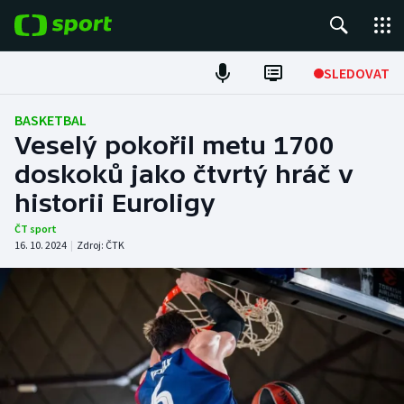
POPULÁRNÍ
SLEDOVAT
Fotbal
BASKETBAL
Veselý pokořil metu 1700
Hokej
doskoků jako čtvrtý hráč v
historii Euroligy
Tenis
ČT sport
Atletika
16. 10. 2024
|
Zdroj:
ČTK
Cyklistika
DALŠÍ SPORTY
Americký fotbal
NEPŘEHLÉDNĚTE