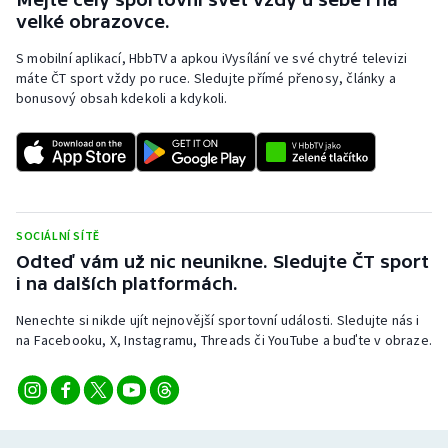
Stolní tenis
velké obrazovce.
S mobilní aplikací, HbbTV a apkou iVysílání ve své chytré televizi
Triatlon
máte ČT sport vždy po ruce. Sledujte přímé přenosy, články a
bonusový obsah kdekoli a kdykoli.
Veslování
Vodní slalom
Volejbal
SOCIÁLNÍ SÍTĚ
Ostatní
Odteď vám už nic neunikne. Sledujte ČT sport
i na dalších platformách.
Nenechte si nikde ujít nejnovější sportovní události. Sledujte nás i
na Facebooku, X, Instagramu, Threads či YouTube a buďte v obraze.