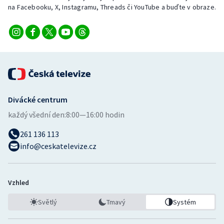
na Facebooku, X, Instagramu, Threads či YouTube a buďte v obraze.
Divácké centrum
každý všední den:
8:00—16:00 hodin
261 136 113
info@ceskatelevize.cz
Vzhled
Světlý
Tmavý
Systém