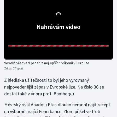
Gymnastika
Házená
Nahrávám video
Jezdectví
Judo
Krasobruslení
Veselý předvedl jeden z nejlepších výkonů v Eurolize
Zdroj:
ČT sport
Lezení
Z hlediska užitečnosti to byl jeho vyrovnaný
nejpovedenější zápas v Evropské lize. Na číslo 36 se
Lyže a snowboard
dostal také v únoru proti Bambergu.
Moderní pětiboj
Městský rival Anadolu Efes dlouho nemohl najít recept
na výborně hrající Fenerbahce. Zlom přišel ve třetí
Motorsport