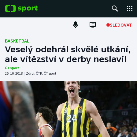
POPULÁRNÍ
SLEDOVAT
Fotbal
BASKETBAL
Veselý odehrál skvělé utkání,
Hokej
ale vítězství v derby neslavil
Tenis
ČT sport
25. 10. 2018
|
Zdroj:
ČTK
,
ČT sport
Atletika
Cyklistika
DALŠÍ SPORTY
Americký fotbal
NEPŘEHLÉDNĚTE