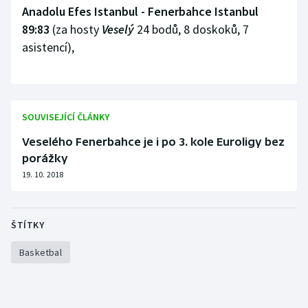
Stolní tenis
Anadolu Efes Istanbul - Fenerbahce Istanbul
89:83
(za hosty
Veselý
24 bodů, 8 doskoků, 7
Triatlon
asistencí),
Veslování
Vodní slalom
SOUVISEJÍCÍ ČLÁNKY
Volejbal
Veselého Fenerbahce je i po 3. kole Euroligy bez
porážky
Ostatní
19. 10. 2018
ŠTÍTKY
Basketbal