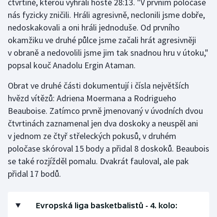
čtvrtině, kterou vyhráli hosté 28:13. "V prvním poločase
nás fyzicky zničili. Hráli agresivně, neclonili jsme dobře,
Olympijské hry
nedoskakovali a oni hráli jednoduše. Od prvního
Parasport
okamžiku ve druhé půlce jsme začali hrát agresivněji
v obraně a nedovolili jsme jim tak snadnou hru v útoku,"
Plavání
popsal kouč Anadolu Ergin Ataman.
Plážový volejbal
Obrat ve druhé části dokumentují i čísla největších
hvězd vítězů: Adriena Moermana a Rodrigueho
Ragby
Beauboise. Zatímco prvně jmenovaný v úvodních dvou
čtvrtinách zaznamenal jen dva doskoky a neuspěl ani
Rychlobruslení
v jednom ze čtyř střeleckých pokusů, v druhém
poločase skóroval 15 body a přidal 8 doskoků. Beaubois
Rychlostní kanoistika
se také rozjížděl pomalu. Dvakrát fauloval, ale pak
přidal 17 bodů.
Short track
Sportovní střelba
Evropská liga basketbalistů - 4. kolo: