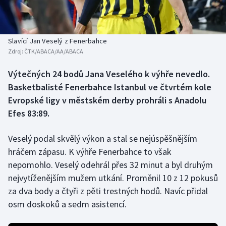
Baseball a softbal
Soutěže
Basketbal
Historické návraty
Slavící Jan Veselý z Fenerbahce
Zdroj:
ČTK/ABACA/AA/ABACA
Biatlon
Aplikace ČT sport
Výtečných 24 bodů Jana Veselého k výhře nevedlo.
Boby a skeleton
AZ kvíz
Basketbalisté Fenerbahce Istanbul ve čtvrtém kole
Evropské ligy v městském derby prohráli s Anadolu
Box
Efes 83:89.
Curling
Veselý podal skvělý výkon a stal se nejúspěšnějším
hráčem zápasu. K výhře Fenerbahce to však
Dostihy
nepomohlo. Veselý odehrál přes 32 minut a byl druhým
Florbal
nejvytíženějším mužem utkání. Proměnil 10 z 12 pokusů
za dva body a čtyři z pěti trestných hodů. Navíc přidal
Futsal
osm doskoků a sedm asistencí.
Golf