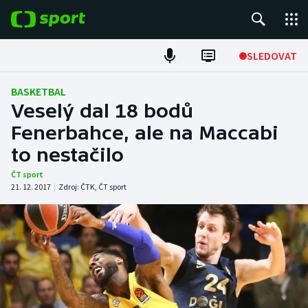
POPULÁRNÍ
SLEDOVAT
Fotbal
BASKETBAL
Veselý dal 18 bodů
Hokej
Fenerbahce, ale na Maccabi
to nestačilo
Tenis
ČT sport
Atletika
21. 12. 2017
|
Zdroj:
ČTK
,
ČT sport
Cyklistika
DALŠÍ SPORTY
Americký fotbal
NEPŘEHLÉDNĚTE