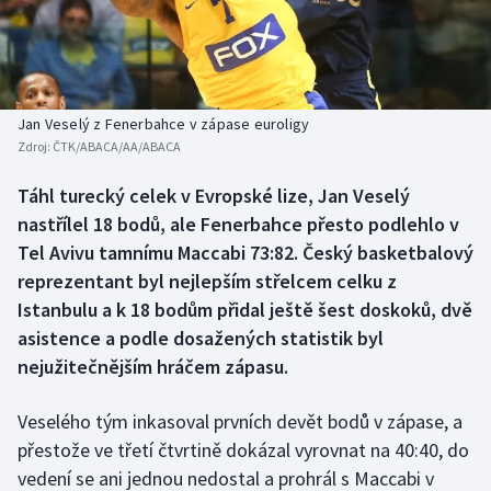
Baseball a softbal
Soutěže
Basketbal
Historické návraty
Biatlon
Aplikace ČT sport
Jan Veselý z Fenerbahce v zápase euroligy
Zdroj:
ČTK/ABACA/AA/ABACA
Boby a skeleton
AZ kvíz
Táhl turecký celek v Evropské lize, Jan Veselý
nastřílel 18 bodů, ale Fenerbahce přesto podlehlo v
Box
Tel Avivu tamnímu Maccabi 73:82. Český basketbalový
Curling
reprezentant byl nejlepším střelcem celku z
Istanbulu a k 18 bodům přidal ještě šest doskoků, dvě
Dostihy
asistence a podle dosažených statistik byl
nejužitečnějším hráčem zápasu.
Florbal
Veselého tým inkasoval prvních devět bodů v zápase, a
Futsal
přestože ve třetí čtvrtině dokázal vyrovnat na 40:40, do
vedení se ani jednou nedostal a prohrál s Maccabi v
Golf