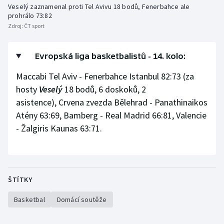
Veselý zaznamenal proti Tel Avivu 18 bodů, Fenerbahce ale
Olympijské hry
prohrálo 73:82
Zdroj:
ČT sport
Parasport
Evropská liga basketbalistů - 14. kolo:
Plavání
Maccabi Tel Aviv - Fenerbahce Istanbul 82:73 (za
Plážový volejbal
hosty
Veselý
18 bodů, 6 doskoků, 2
asistence), Crvena zvezda Bělehrad - Panathinaikos
Ragby
Atény 63:69, Bamberg - Real Madrid 66:81, Valencie
- Žalgiris Kaunas 63:71.
Rychlobruslení
Rychlostní kanoistika
ŠTÍTKY
Short track
Basketbal
Domácí soutěže
Sportovní střelba