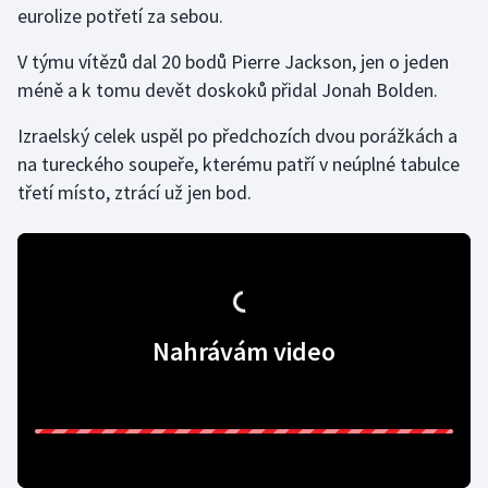
eurolize potřetí za sebou.
Gymnastika
V týmu vítězů dal 20 bodů Pierre Jackson, jen o jeden
méně a k tomu devět doskoků přidal Jonah Bolden.
Házená
Izraelský celek uspěl po předchozích dvou porážkách a
Jezdectví
na tureckého soupeře, kterému patří v neúplné tabulce
třetí místo, ztrácí už jen bod.
Judo
Krasobruslení
Lezení
Nahrávám video
Lyže a snowboard
Moderní pětiboj
Motorsport