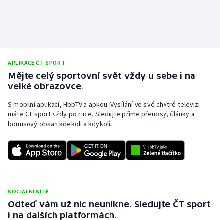
Stolní tenis
Triatlon
Veslování
APLIKACE ČT SPORT
Mějte celý sportovní svět vždy u sebe i na
Vodní slalom
velké obrazovce.
Volejbal
S mobilní aplikací, HbbTV a apkou iVysílání ve své chytré televizi
máte ČT sport vždy po ruce. Sledujte přímé přenosy, články a
bonusový obsah kdekoli a kdykoli.
Ostatní
SOCIÁLNÍ SÍTĚ
Odteď vám už nic neunikne. Sledujte ČT sport
i na dalších platformách.