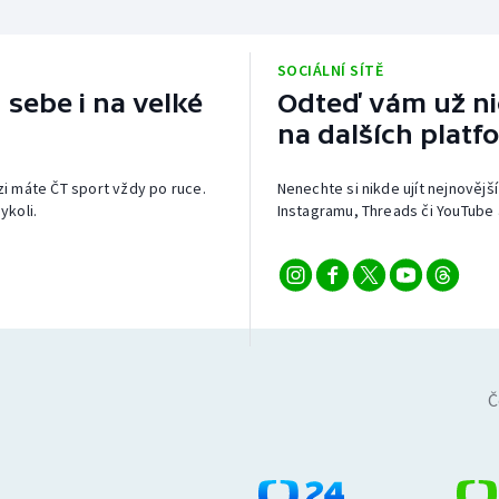
SOCIÁLNÍ SÍTĚ
 sebe i na velké
Odteď vám už nic
na dalších platf
izi máte ČT sport vždy po ruce.
Nenechte si nikde ujít nejnovější
ykoli.
Instagramu, Threads či YouTube 
Č