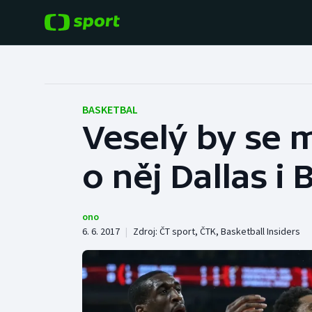
POPULÁRNÍ
DALŠÍ SPORTY
Fotbal
Americký fotbal
BASKETBAL
Veselý by se m
Hokej
Baseball a softbal
o něj Dallas i
Tenis
Basketbal
Atletika
Biatlon
ono
6. 6. 2017
|
Zdroj:
ČT sport
,
ČTK
,
Basketball Insiders
Cyklistika
Boby a skeleton
Box