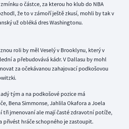
zmínku o částce, za kterou ho klub do NBA
zhodl, že to v zámoří ještě zkusí, mohli by tak v
anský už obléká dres Washingtonu.
aznou roli by měl Veselý v Brooklynu, který v
lední a přebudovává kádr. V Dallasu by mohl
rnovat za očekávanou zahajovací podkošovou
witzki.
ladý tým a na podkošové pozice má
iče, Bena Simmonse, Jahlila Okafora a Joela
tři jmenovaní ale mají časté zdravotní potíže,
 a přivést hráče schopného je zastoupit.