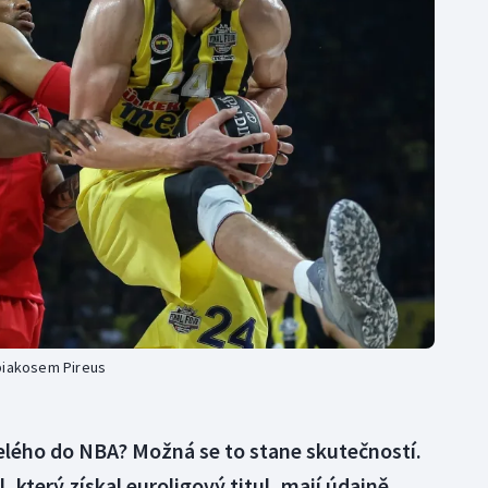
Moderní pětiboj
Triatlon
Motorsport
Veslování
Olympijské hry
Vodní slalom
Parasport
Volejbal
Plavání
Ostatní
Plážový volejbal
mpiakosem Pireus
elého do NBA? Možná se to stane skutečností.
 který získal euroligový titul, mají údajně