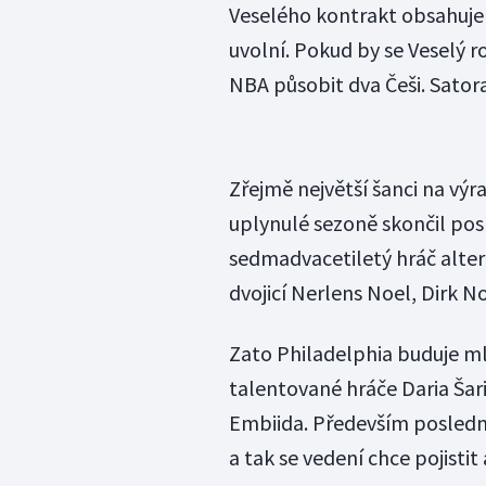
Veselého kontrakt obsahuje 
uvolní. Pokud by se Veselý ro
NBA působit dva Češi. Sator
Zřejmě největší šanci na výr
uplynulé sezoně skončil pos
sedmadvacetiletý hráč alte
dvojicí Nerlens Noel, Dirk No
Zato Philadelphia buduje m
talentované hráče Daria Šar
Embiida. Především poslední 
a tak se vedení chce pojistit