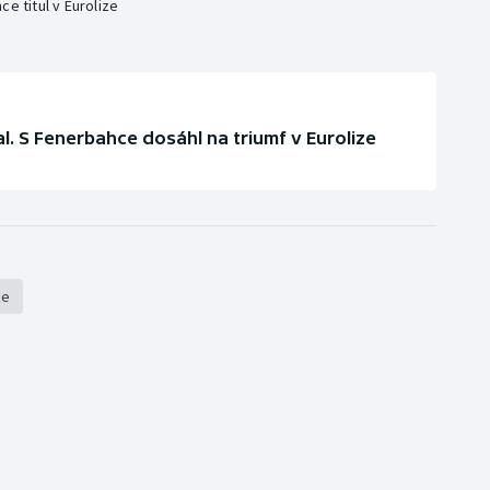
e titul v Eurolize
. S Fenerbahce dosáhl na triumf v Eurolize
že