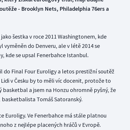
soutěže - Brooklyn Nets, Philadelphia 76ers a
 jako šestka v roce 2011 Washingtonem, kde
 byl vyměněn do Denveru, ale v létě 2014 se
y, kde se upsal Fenerbahce Istanbul.
do Final Four Euroligy a letos prestižní soutěž
Lidi v Česku by to měli víc docenit, protože to
ý basketbal a jsem na Honzu ohromně pyšný, že
il basketbalista Tomáš Satoranský.
tce Euroligy. Ve Fenerbahce má stále platnou
dnoho z nejlépe placených hráčů v Evropě.