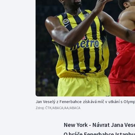
Curling
Dostihy
Florbal
Futsal
Golf
Gymnastika
Jan Veselý z Fenerbahce získává míč v utkání s Oly
Zdroj:
ČTK/ABACA/AA/ABACA
New York - Návrat Jana Ves
O hráče Fenerbahce Istanbul,