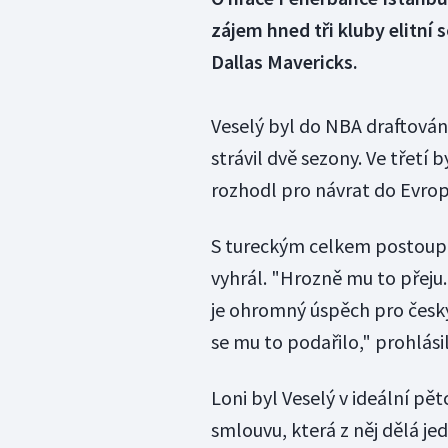
zájem hned tři kluby elitní 
Dallas Mavericks.
Veselý byl do NBA draftován
strávil dvě sezony. Ve třetí
rozhodl pro návrat do Evrop
S tureckým celkem postoupil 
vyhrál. "Hrozně mu to přeju. 
je ohromný úspěch pro česk
se mu to podařilo," prohlás
Loni byl Veselý v ideální pě
smlouvu, která z něj dělá je