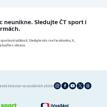
 neunikne. Sledujte ČT sport i
ormách.
 sportovní události. Sledujte nás i na Facebooku, X,
a buďte v obraze.
eská televize na sociálních sítích: