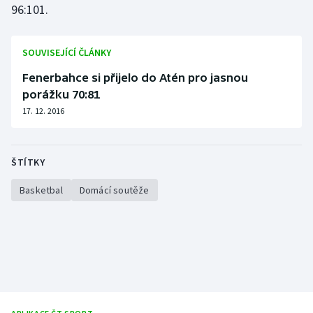
96:101.
Olympijské hry
SOUVISEJÍCÍ ČLÁNKY
Parasport
Fenerbahce si přijelo do Atén pro jasnou
Plavání
porážku 70:81
17. 12. 2016
Plážový volejbal
Ragby
ŠTÍTKY
Rychlobruslení
Basketbal
Domácí soutěže
Rychlostní kanoistika
Short track
Sportovní střelba