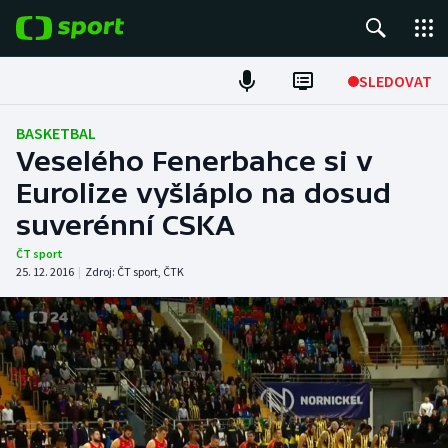
POPULÁRNÍ
SLEDOVAT
Fotbal
BASKETBAL
Veselého Fenerbahce si v
Hokej
Eurolize vyšláplo na dosud
suverénní CSKA
Tenis
ČT sport
Atletika
25. 12. 2016
|
Zdroj:
ČT sport
,
ČTK
Cyklistika
DALŠÍ SPORTY
Americký fotbal
NEPŘEHLÉDNĚTE