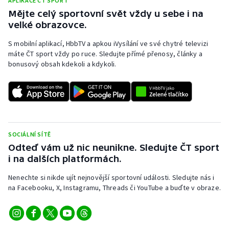
APLIKACE ČT SPORT
Stolní tenis
Mějte celý sportovní svět vždy u sebe i na
velké obrazovce.
Triatlon
S mobilní aplikací, HbbTV a apkou iVysílání ve své chytré televizi
máte ČT sport vždy po ruce. Sledujte přímé přenosy, články a
Veslování
bonusový obsah kdekoli a kdykoli.
Vodní slalom
Volejbal
Ostatní
SOCIÁLNÍ SÍTĚ
Odteď vám už nic neunikne. Sledujte ČT sport
i na dalších platformách.
Nenechte si nikde ujít nejnovější sportovní události. Sledujte nás i
na Facebooku, X, Instagramu, Threads či YouTube a buďte v obraze.