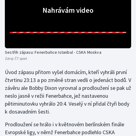
Nahrávám video
Gymnastika
Házená
Jezdectví
Sestřih zápasu: Fenerbahce Istanbul - CSKA Moskva
Judo
Zdroj:
ČT sport
Úvod zápasu přitom vyšel domácím, kteří vyhráli první
Krasobruslení
čtvrtinu 23:13 a po změně stran vedli o jedenáct bodů. V
Lezení
závěru ale Bobby Dixon vyrovnal a prodloužení se pak už
neslo jasně v režii Fenerbahce, jež nastavenou
Lyže a snowboard
pětiminutovku vyhrálo 20:4. Veselý v ní přidal čtyři body
k dosavadním šesti.
Moderní pětiboj
Prodloužení se hrálo i v květnovém berlínském finále
Motorsport
Evropské ligy, v němž Fenerbahce podlehlo CSKA