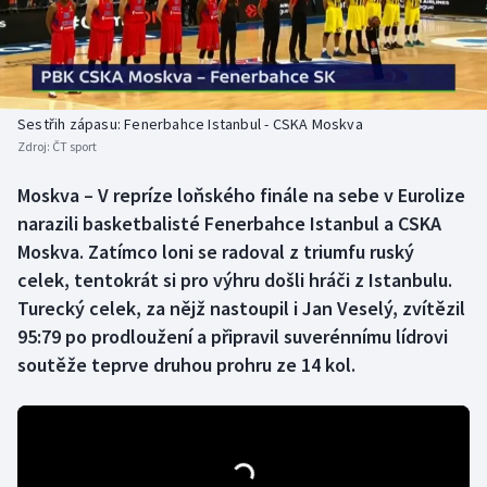
Baseball a softbal
Soutěže
Basketbal
Historické návraty
Biatlon
Aplikace ČT sport
Sestřih zápasu: Fenerbahce Istanbul - CSKA Moskva
Zdroj:
ČT sport
Boby a skeleton
AZ kvíz
Moskva – V repríze loňského finále na sebe v Eurolize
narazili basketbalisté Fenerbahce Istanbul a CSKA
Box
Moskva. Zatímco loni se radoval z triumfu ruský
Curling
celek, tentokrát si pro výhru došli hráči z Istanbulu.
Turecký celek, za nějž nastoupil i Jan Veselý, zvítězil
Dostihy
95:79 po prodloužení a připravil suverénnímu lídrovi
soutěže teprve druhou prohru ze 14 kol.
Florbal
Futsal
Golf