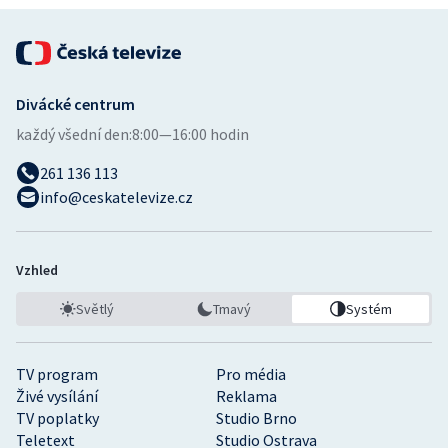
Divácké centrum
každý všední den:
8:00—16:00 hodin
261 136 113
info@ceskatelevize.cz
Vzhled
Světlý
Tmavý
Systém
TV program
Pro média
Živé vysílání
Reklama
TV poplatky
Studio Brno
Teletext
Studio Ostrava