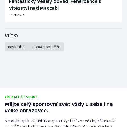
Fantastický Veselý dovedl Fenerbahce k
vítězství nad Maccabi
Gymnastika
14. 4. 2015
Házená
ŠTÍTKY
Jezdectví
Basketbal
Domácí soutěže
Judo
Krasobruslení
Lezení
Lyže a snowboard
APLIKACE ČT SPORT
Mějte celý sportovní svět vždy u sebe i na
Moderní pětiboj
velké obrazovce.
S mobilní aplikací, HbbTV a apkou iVysílání ve své chytré televizi
Motorsport
máte ČT sport vždy po ruce. Sledujte přímé přenosy, články a