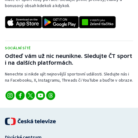
bonusový obsah kdekoli a kdykoli.
Olympijské hry
Parasport
Plavání
SOCIÁLNÍ SÍTĚ
Plážový volejbal
Odteď vám už nic neunikne. Sledujte ČT sport
i na dalších platformách.
Ragby
Nenechte si nikde ujít nejnovější sportovní události. Sledujte nás i
na Facebooku, X, Instagramu, Threads či YouTube a buďte v obraze.
Rychlobruslení
Rychlostní kanoistika
Short track
Sportovní střelba
Divácké centrum