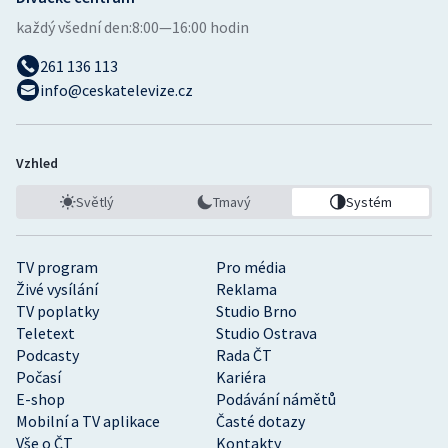
Stolní tenis
každý všední den:
8:00—16:00 hodin
Triatlon
261 136 113
info@ceskatelevize.cz
Veslování
Vodní slalom
Vzhled
Světlý
Tmavý
Systém
Volejbal
Ostatní
TV program
Pro média
Živé vysílání
Reklama
TV poplatky
Studio Brno
Teletext
Studio Ostrava
Podcasty
Rada ČT
Počasí
Kariéra
E-shop
Podávání námětů
Mobilní a TV aplikace
Časté dotazy
Vše o ČT
Kontakty