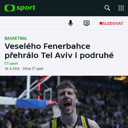
POPULÁRNÍ
SLEDOVAT
Fotbal
BASKETBAL
Veselého Fenerbahce
Hokej
přehrálo Tel Aviv i podruhé
Tenis
ČT sport
16. 4. 2015
|
Zdroj:
ČT sport
Atletika
Cyklistika
DALŠÍ SPORTY
Americký fotbal
NEPŘEHLÉDNĚTE