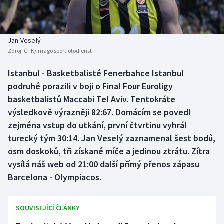
Baseball a softbal
Soutěže
Basketbal
Historické návraty
Jan Veselý
Zdroj:
ČTK/imago sportfotodienst
Biatlon
Aplikace ČT sport
Istanbul - Basketbalisté Fenerbahce Istanbul
Boby a skeleton
AZ kvíz
podruhé porazili v boji o Final Four Euroligy
basketbalistů Maccabi Tel Aviv. Tentokráte
Box
výsledkově výrazněji 82:67. Domácím se povedl
zejména vstup do utkání, první čtvrtinu vyhrál
Curling
turecký tým 30:14. Jan Veselý zaznamenal šest bodů,
osm doskoků, tři získané míče a jedinou ztrátu. Zítra
Dostihy
vysílá náš web od 21:00 další přímý přenos zápasu
Florbal
Barcelona - Olympiacos.
Futsal
SOUVISEJÍCÍ ČLÁNKY
Golf