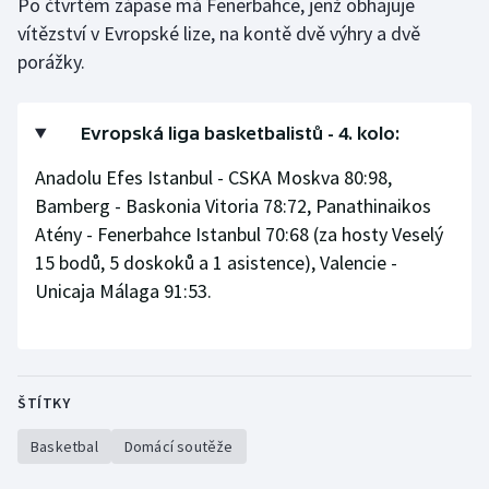
Po čtvrtém zápase má Fenerbahce, jenž obhajuje
vítězství v Evropské lize, na kontě dvě výhry a dvě
Gymnastika
porážky.
Házená
Evropská liga basketbalistů - 4. kolo:
Jezdectví
Anadolu Efes Istanbul - CSKA Moskva 80:98,
Bamberg - Baskonia Vitoria 78:72, Panathinaikos
Judo
Atény - Fenerbahce Istanbul 70:68 (za hosty Veselý
Krasobruslení
15 bodů, 5 doskoků a 1 asistence), Valencie -
Unicaja Málaga 91:53.
Lezení
Lyže a snowboard
ŠTÍTKY
Moderní pětiboj
Basketbal
Domácí soutěže
Motorsport