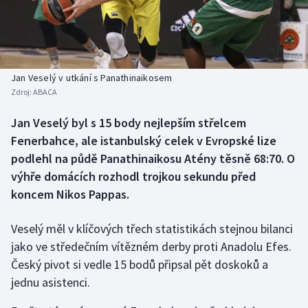
Baseball a softbal
Soutěže
Basketbal
Historické návraty
Biatlon
Aplikace ČT sport
Jan Veselý v utkání s Panathinaikosem
Zdroj:
ABACA
Boby a skeleton
AZ kvíz
Jan Veselý byl s 15 body nejlepším střelcem
Fenerbahce, ale istanbulský celek v Evropské lize
Box
podlehl na půdě Panathinaikosu Atény těsně 68:70. O
Curling
výhře domácích rozhodl trojkou sekundu před
koncem Nikos Pappas.
Dostihy
Veselý měl v klíčových třech statistikách stejnou bilanci
Florbal
jako ve středečním vítězném derby proti Anadolu Efes.
Český pivot si vedle 15 bodů připsal pět doskoků a
Futsal
jednu asistenci.
Golf