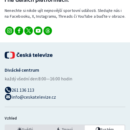
Stolní tenis
Nenechte si nikde ujít nejnovější sportovní události. Sledujte nás i
na Facebooku, X, Instagramu, Threads či YouTube a buďte v obraze.
Triatlon
Veslování
Vodní slalom
Volejbal
Divácké centrum
Ostatní
každý všední den:
8:00—16:00 hodin
261 136 113
info@ceskatelevize.cz
Vzhled
Světlý
Tmavý
Systém