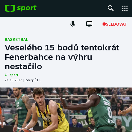
POPULÁRNÍ
SLEDOVAT
Fotbal
BASKETBAL
Veselého 15 bodů tentokrát
Hokej
Fenerbahce na výhru
nestačilo
Tenis
ČT sport
Atletika
27. 10. 2017
|
Zdroj:
ČTK
Cyklistika
DALŠÍ SPORTY
Americký fotbal
NEPŘEHLÉDNĚTE