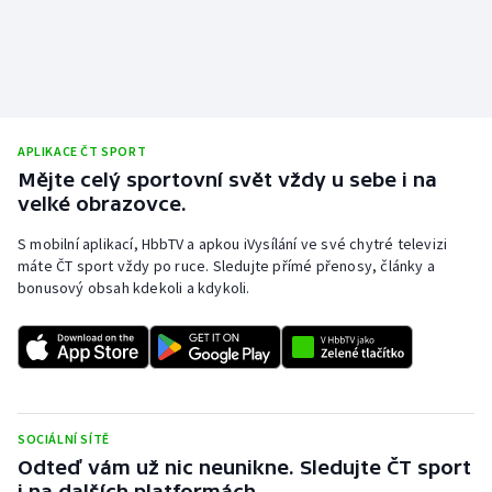
Olympijské hry
Parasport
Plavání
APLIKACE ČT SPORT
Mějte celý sportovní svět vždy u sebe i na
Plážový volejbal
velké obrazovce.
Ragby
S mobilní aplikací, HbbTV a apkou iVysílání ve své chytré televizi
máte ČT sport vždy po ruce. Sledujte přímé přenosy, články a
bonusový obsah kdekoli a kdykoli.
Rychlobruslení
Rychlostní kanoistika
Short track
SOCIÁLNÍ SÍTĚ
Sportovní střelba
Odteď vám už nic neunikne. Sledujte ČT sport
i na dalších platformách.