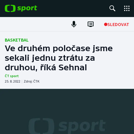
POPULÁRNÍ
SLEDOVAT
Fotbal
BASKETBAL
Ve druhém poločase jsme
Hokej
sekali jednu ztrátu za
druhou, říká Sehnal
Tenis
ČT sport
Atletika
25. 8. 2022
|
Zdroj:
ČTK
Cyklistika
DALŠÍ SPORTY
Americký fotbal
NEPŘEHLÉDNĚTE