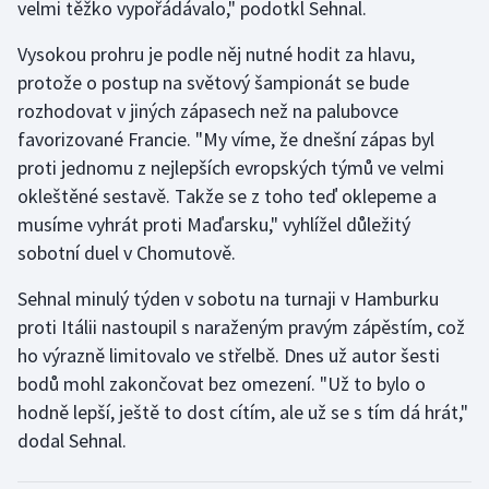
velmi těžko vypořádávalo," podotkl Sehnal.
Vysokou prohru je podle něj nutné hodit za hlavu,
protože o postup na světový šampionát se bude
rozhodovat v jiných zápasech než na palubovce
favorizované Francie. "My víme, že dnešní zápas byl
proti jednomu z nejlepších evropských týmů ve velmi
okleštěné sestavě. Takže se z toho teď oklepeme a
musíme vyhrát proti Maďarsku," vyhlížel důležitý
sobotní duel v Chomutově.
Sehnal minulý týden v sobotu na turnaji v Hamburku
proti Itálii nastoupil s naraženým pravým zápěstím, což
ho výrazně limitovalo ve střelbě. Dnes už autor šesti
bodů mohl zakončovat bez omezení. "Už to bylo o
hodně lepší, ještě to dost cítím, ale už se s tím dá hrát,"
dodal Sehnal.