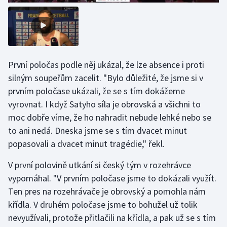
Stolní tenis
Triatlon
Veslování
První poločas podle něj ukázal, že lze absence i proti
silným soupeřům zacelit. "Bylo důležité, že jsme si v
Vodní slalom
prvním poločase ukázali, že se s tím dokážeme
vyrovnat. I když Satyho síla je obrovská a všichni to
Volejbal
moc dobře víme, že ho nahradit nebude lehké nebo se
Ostatní
to ani nedá. Dneska jsme se s tím dvacet minut
popasovali a dvacet minut tragédie," řekl.
V první polovině utkání si český tým v rozehrávce
vypomáhal. "V prvním poločase jsme to dokázali využít.
Ten pres na rozehrávače je obrovský a pomohla nám
křídla. V druhém poločase jsme to bohužel už tolik
nevyužívali, protože přitlačili na křídla, a pak už se s tím