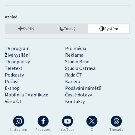
Vzhled
Světlý
Tmavý
Systém
TV program
Pro média
Živé vysílání
Reklama
TV poplatky
Studio Brno
Teletext
Studio Ostrava
Podcasty
Rada ČT
Počasí
Kariéra
E-shop
Podávání námětů
Mobilní a TV aplikace
Časté dotazy
Vše o ČT
Kontakty
Instagram
Facebook
YouTube
X
Threads