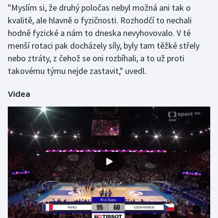
"Myslím si, že druhý poločas nebyl možná ani tak o
Olympijské hry
kvalitě, ale hlavně o fyzičnosti. Rozhodčí to nechali
hodně fyzické a nám to dneska nevyhovovalo. V té
Parasport
menší rotaci pak docházely síly, byly tam těžké střely
nebo ztráty, z čehož se oni rozbíhali, a to už proti
Plavání
takovému týmu nejde zastavit," uvedl.
Plážový volejbal
Videa
Ragby
Rychlobruslení
Rychlostní kanoistika
Short track
Sportovní střelba