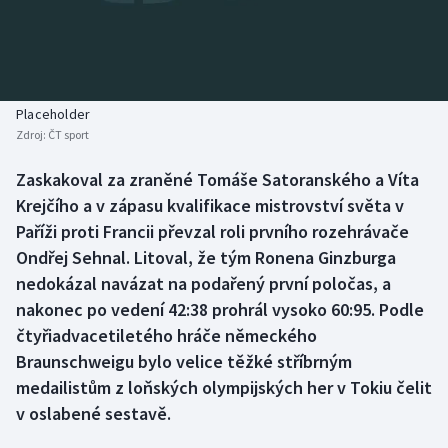
Baseball a softbal
Soutěže
Basketbal
Historické návraty
Biatlon
Aplikace ČT sport
Placeholder
Zdroj:
ČT sport
Boby a skeleton
AZ kvíz
Zaskakoval za zraněné Tomáše Satoranského a Víta
Krejčího a v zápasu kvalifikace mistrovství světa v
Box
Paříži proti Francii převzal roli prvního rozehrávače
Curling
Ondřej Sehnal. Litoval, že tým Ronena Ginzburga
nedokázal navázat na podařený první poločas, a
Dostihy
nakonec po vedení 42:38 prohrál vysoko 60:95. Podle
čtyřiadvacetiletého hráče německého
Florbal
Braunschweigu bylo velice těžké stříbrným
medailistům z loňských olympijských her v Tokiu čelit
Futsal
v oslabené sestavě.
Golf