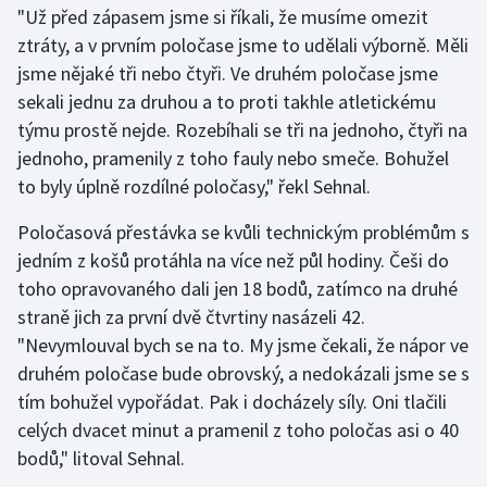
"Už před zápasem jsme si říkali, že musíme omezit
ztráty, a v prvním poločase jsme to udělali výborně. Měli
Gymnastika
jsme nějaké tři nebo čtyři. Ve druhém poločase jsme
sekali jednu za druhou a to proti takhle atletickému
Házená
týmu prostě nejde. Rozebíhali se tři na jednoho, čtyři na
Jezdectví
jednoho, pramenily z toho fauly nebo smeče. Bohužel
to byly úplně rozdílné poločasy," řekl Sehnal.
Judo
Poločasová přestávka se kvůli technickým problémům s
jedním z košů protáhla na více než půl hodiny. Češi do
Krasobruslení
toho opravovaného dali jen 18 bodů, zatímco na druhé
Lezení
straně jich za první dvě čtvrtiny nasázeli 42.
"Nevymlouval bych se na to. My jsme čekali, že nápor ve
Lyže a snowboard
druhém poločase bude obrovský, a nedokázali jsme se s
tím bohužel vypořádat. Pak i docházely síly. Oni tlačili
Moderní pětiboj
celých dvacet minut a pramenil z toho poločas asi o 40
bodů," litoval Sehnal.
Motorsport