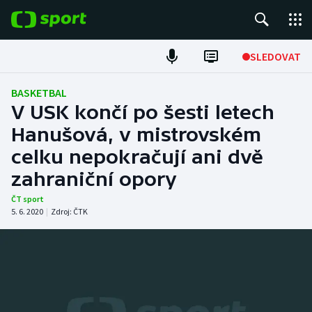
POPULÁRNÍ
SLEDOVAT
Fotbal
BASKETBAL
V USK končí po šesti letech
Hokej
Hanušová, v mistrovském
celku nepokračují ani dvě
Tenis
zahraniční opory
Atletika
ČT sport
5. 6. 2020
|
Zdroj:
ČTK
Cyklistika
DALŠÍ SPORTY
Americký fotbal
NEPŘEHLÉDNĚTE