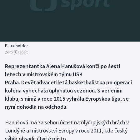
Baseball a softbal
Soutěže
Basketbal
Historické návraty
Biatlon
Aplikace ČT sport
Placeholder
Boby a skeleton
AZ kvíz
Zdroj:
ČT sport
Box
Reprezentantka Alena Hanušová končí po šesti
letech v mistrovském týmu USK
Curling
Praha. Devětadvacetiletá basketbalistka po operaci
kolena vynechala uplynulou sezonou. S vedením
Dostihy
klubu, s nímž v roce 2015 vyhrála Evropskou ligu, se
nyní dohodla na odchodu.
Florbal
Hanušová má za sebou účast na olympijských hrách v
Futsal
Londýně a mistrovství Evropy v roce 2011, kde český
výběr obsadil čtvrté místo.
Golf