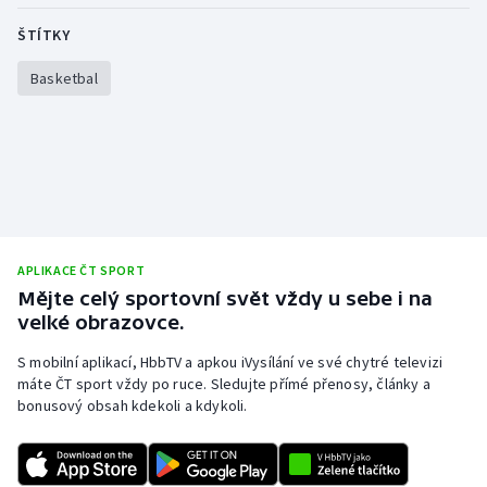
Olympijské hry
ŠTÍTKY
Basketbal
Parasport
Plavání
Plážový volejbal
Ragby
APLIKACE ČT SPORT
Rychlobruslení
Mějte celý sportovní svět vždy u sebe i na
velké obrazovce.
Rychlostní kanoistika
S mobilní aplikací, HbbTV a apkou iVysílání ve své chytré televizi
máte ČT sport vždy po ruce. Sledujte přímé přenosy, články a
Short track
bonusový obsah kdekoli a kdykoli.
Sportovní střelba