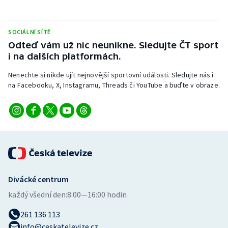
Stolní tenis
Triatlon
SOCIÁLNÍ SÍTĚ
Odteď vám už nic neunikne. Sledujte ČT sport
i na dalších platformách.
Veslování
Nenechte si nikde ujít nejnovější sportovní události. Sledujte nás i
Vodní slalom
na Facebooku, X, Instagramu, Threads či YouTube a buďte v obraze.
Volejbal
Ostatní
Divácké centrum
každý všední den:
8:00—16:00 hodin
261 136 113
info@ceskatelevize.cz