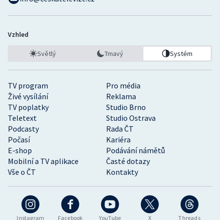
Vzhled
Světlý
Tmavý
Systém
TV program
Pro média
Živé vysílání
Reklama
TV poplatky
Studio Brno
Teletext
Studio Ostrava
Podcasty
Rada ČT
Počasí
Kariéra
E-shop
Podávání námětů
Mobilní a TV aplikace
Časté dotazy
Vše o ČT
Kontakty
Instagram
Facebook
YouTube
X
Threads