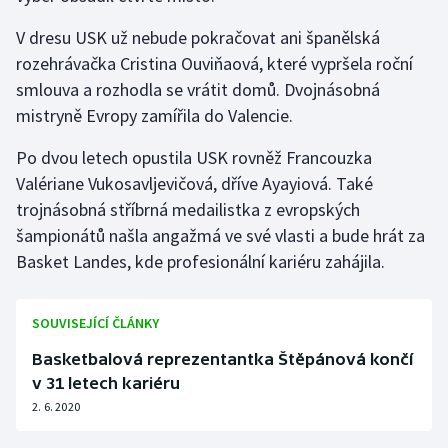
V dresu USK už nebude pokračovat ani španělská
Gymnastika
rozehrávačka Cristina Ouviňaová, které vypršela roční
smlouva a rozhodla se vrátit domů. Dvojnásobná
Házená
mistryně Evropy zamířila do Valencie.
Jezdectví
Po dvou letech opustila USK rovněž Francouzka
Valériane Vukosavljevičová, dříve Ayayiová. Také
Judo
trojnásobná stříbrná medailistka z evropských
šampionátů našla angažmá ve své vlasti a bude hrát za
Krasobruslení
Basket Landes, kde profesionální kariéru zahájila.
Lezení
SOUVISEJÍCÍ ČLÁNKY
Lyže a snowboard
Basketbalová reprezentantka Štěpánová končí
Moderní pětiboj
v 31 letech kariéru
2. 6. 2020
Motorsport