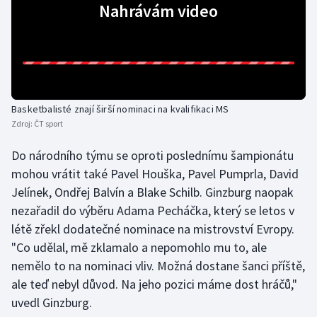
Nahrávám video
Olympijské hry
Parasport
Plavání
Basketbalisté znají širší nominaci na kvalifikaci MS
Plážový volejbal
Zdroj:
ČT sport
Do národního týmu se oproti poslednímu šampionátu
Ragby
mohou vrátit také Pavel Houška, Pavel Pumprla, David
Jelínek, Ondřej Balvín a Blake Schilb. Ginzburg naopak
Rychlobruslení
nezařadil do výběru Adama Pecháčka, který se letos v
Rychlostní kanoistika
létě zřekl dodatečné nominace na mistrovství Evropy.
"Co udělal, mě zklamalo a nepomohlo mu to, ale
Short track
nemělo to na nominaci vliv. Možná dostane šanci příště,
ale teď nebyl důvod. Na jeho pozici máme dost hráčů,"
Sportovní střelba
uvedl Ginzburg.