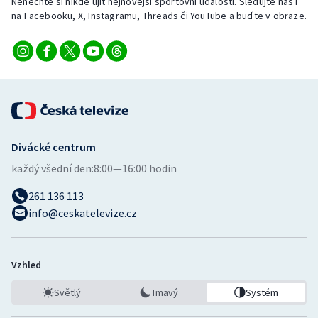
Nenechte si nikde ujít nejnovější sportovní události. Sledujte nás i
na Facebooku, X, Instagramu, Threads či YouTube a buďte v obraze.
Divácké centrum
každý všední den:
8:00—16:00 hodin
261 136 113
info@ceskatelevize.cz
Vzhled
Světlý
Tmavý
Systém