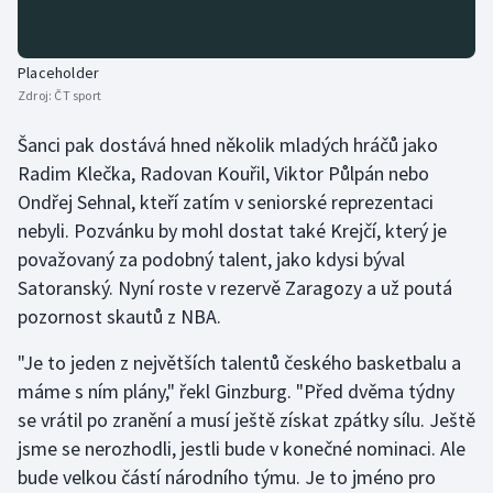
Placeholder
Zdroj:
ČT sport
Šanci pak dostává hned několik mladých hráčů jako
Radim Klečka, Radovan Kouřil, Viktor Půlpán nebo
Ondřej Sehnal, kteří zatím v seniorské reprezentaci
nebyli. Pozvánku by mohl dostat také Krejčí, který je
považovaný za podobný talent, jako kdysi býval
Satoranský. Nyní roste v rezervě Zaragozy a už poutá
pozornost skautů z NBA.
"Je to jeden z největších talentů českého basketbalu a
máme s ním plány," řekl Ginzburg. "Před dvěma týdny
se vrátil po zranění a musí ještě získat zpátky sílu. Ještě
jsme se nerozhodli, jestli bude v konečné nominaci. Ale
bude velkou částí národního týmu. Je to jméno pro