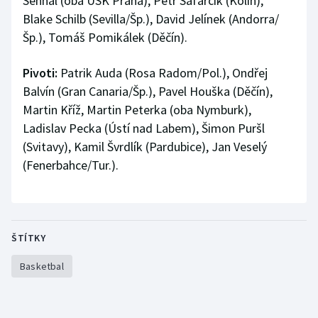
Sehnal (oba USK Praha), Petr Šafarčík (Kolín),
Blake Schilb (Sevilla/Šp.), David Jelínek (Andorra/
Šp.), Tomáš Pomikálek (Děčín).
Pivoti:
Patrik Auda (Rosa Radom/Pol.), Ondřej
Balvín (Gran Canaria/Šp.), Pavel Houška (Děčín),
Martin Kříž, Martin Peterka (oba Nymburk),
Ladislav Pecka (Ústí nad Labem), Šimon Puršl
(Svitavy), Kamil Švrdlík (Pardubice), Jan Veselý
(Fenerbahce/Tur.).
ŠTÍTKY
Basketbal