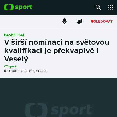
POPULÁRNÍ
SLEDOVAT
Fotbal
BASKETBAL
V širší nominaci na světovou
Hokej
kvalifikaci je překvapivě i
Veselý
Tenis
ČT sport
Atletika
8. 11. 2017
|
Zdroj:
ČTK
,
ČT sport
Cyklistika
DALŠÍ SPORTY
Americký fotbal
NEPŘEHLÉDNĚTE