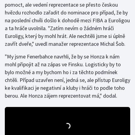
pomoct, ale vedení reprezentace se přesto českou
hvězdu rozhodlo zařadit do nominace pro případ, že by
Gymnastika
na poslední chvíli došlo k dohodě mezi FIBA a Euroligou
a ta hráče uvolnila. "Zatím nevím o žádném hráči
Házená
Euroligy, který by mohl hrát. Ale nechtěli jsme si úplně
Jezdectví
zavřít dveře," uvedl manažer reprezentace Michal Šob.
"My jsme Fenerbahce navrhli, že by se Honza k nám
Judo
mohl připojit až na zápas ve Finsku. Logisticky by to
bylo možné a my bychom ho i za těchto podmínek
Krasobruslení
chtěli. Případ uzavřen není, jedná se, ale přístup Euroligy
Lezení
ke kvalifikaci je negativní a kluby i hráči to podle toho
berou. Ale Honza zájem reprezentovat má," dodal.
Lyže a snowboard
Moderní pětiboj
Motorsport