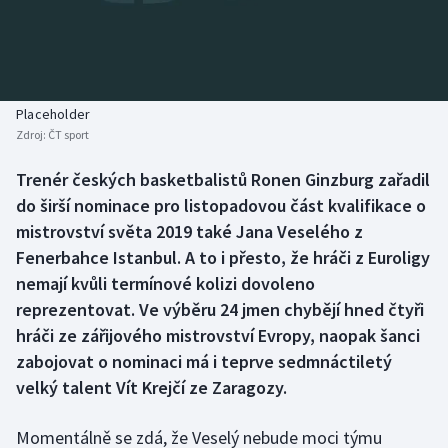
Baseball a softbal
Soutěže
Basketbal
Historické návraty
Biatlon
Aplikace ČT sport
Placeholder
Zdroj:
ČT sport
Boby a skeleton
AZ kvíz
Trenér českých basketbalistů Ronen Ginzburg zařadil
do širší nominace pro listopadovou část kvalifikace o
Box
mistrovství světa 2019 také Jana Veselého z
Curling
Fenerbahce Istanbul. A to i přesto, že hráči z Euroligy
nemají kvůli termínové kolizi dovoleno
Dostihy
reprezentovat. Ve výběru 24 jmen chybějí hned čtyři
hráči ze zářijového mistrovství Evropy, naopak šanci
Florbal
zabojovat o nominaci má i teprve sedmnáctiletý
velký talent Vít Krejčí ze Zaragozy.
Futsal
Momentálně se zdá, že Veselý nebude moci týmu
Golf