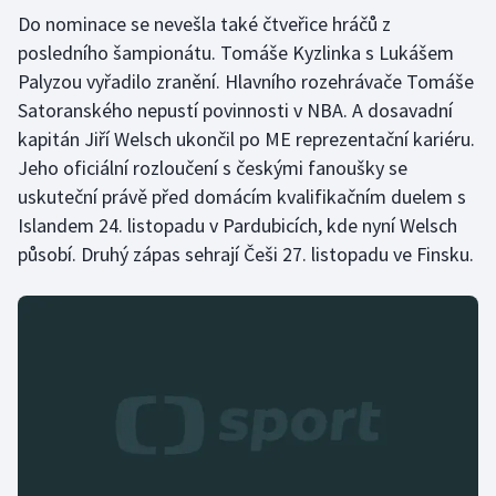
Stolní tenis
Do nominace se nevešla také čtveřice hráčů z
posledního šampionátu. Tomáše Kyzlinka s Lukášem
Triatlon
Palyzou vyřadilo zranění. Hlavního rozehrávače Tomáše
Satoranského nepustí povinnosti v NBA. A dosavadní
Veslování
kapitán Jiří Welsch ukončil po ME reprezentační kariéru.
Jeho oficiální rozloučení s českými fanoušky se
Vodní slalom
uskuteční právě před domácím kvalifikačním duelem s
Islandem 24. listopadu v Pardubicích, kde nyní Welsch
Volejbal
působí. Druhý zápas sehrají Češi 27. listopadu ve Finsku.
Ostatní